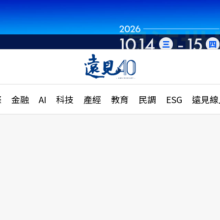
章
特輯
文章
大學升學、職涯攻略
遠
際
金融
AI
科技
產經
教育
民調
ESG
遠見線
國際
更
縣市施政調查全解析
金融
單
民調
產經
電
好享生活
獨
專欄