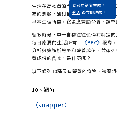
喜歡這篇文章嗎 ?
生活在萬物資源豐沛的世界，許多不同
登入
後立即收藏 !
亮的驚艷，酸甜苦辣、齒頰留香，各種
基本生理所需，它還應兼顧營養、調整
很多時候，單一食物往往也僅有特定的
每日應要的生活所需。
《BBC》
報導，
分析數據解析熱量和營養成份，並羅列
養成份的食物，是什麼嗎？
以下條列10種最有營養的食物，試著
10、鯛魚
（snapper）