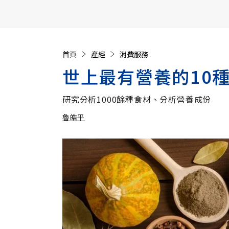
【遠見40週年慶】訂《遠見》贈實用家電3選1+暢銷好
首頁
產經
消費服務
世上最有營養的10
研究分析1000餘種食材、分析營養成份
魯皓平
加入追蹤
魯皓平