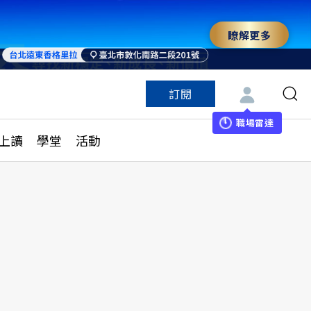
瞭解更多
訂閱
特色頻道
訂閱
見線上讀
ESG遠見
職場雷達
上讀
學堂
活動
多訂閱方案
城市學
刊購買
健康遠見
子報訂閱
華人精英論壇
享知識包
領導影響力學院