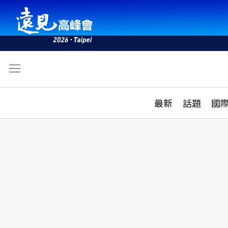
文
最新
最新
話題
國
雜誌目錄
活動
話題
AI
學堂
專題報導
科技
教育
遠見ON AIR
影音
合作