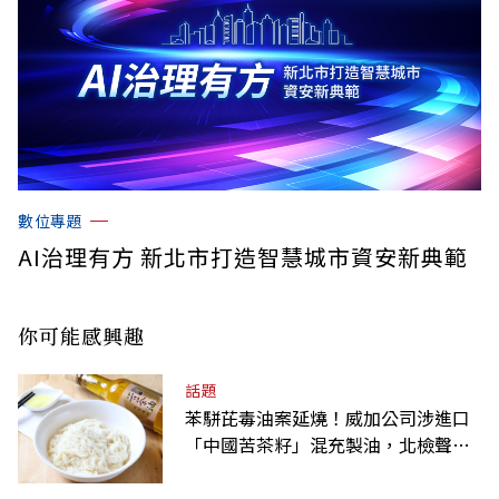
數位專題
AI治理有方 新北市打造智慧城市資安新典範
你可能感興趣
話題
苯駢芘毒油案延燒！威加公司涉進口
「中國苦茶籽」混充製油，北檢聲押2
人