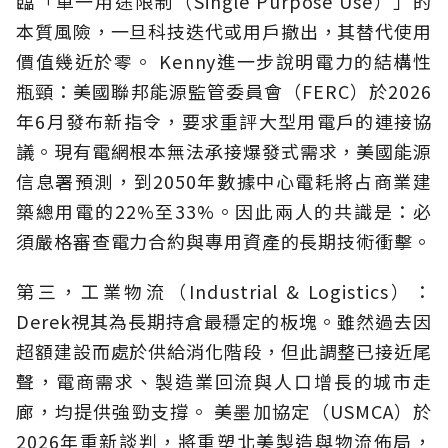
臨「單一用途限制（Single Purpose Use）」的
本質風險，一旦科技迭代或用戶撤出，其替代使用
價值幾近於零。 Kenny進一步說明電力的結構性
瓶頸：美國聯邦能源監管委員會（FERC）於2026
年6月發布新指令，要求重評大型用電戶的連接協
議。現有電網根本無法承接爆發式需求，美國能源
信息署預測，到2050年數據中心電耗將占商業建
築總用電的22%至33%。因此兩人的共識是：必
須嚴格審查電力合約與專用資產的長期技術衝擊。
第三，工業物流（Industrial & Logistics）：
Derek視其為長期持倉最穩定的板塊。雖然過去因
超額建設而處於供給消化階段，但此調整已接近尾
聲，電商需求、製造業回流與人口增長的城市走
廊，均提供強勁支撐。 美墨加協定（USMCA）於
2026年重新談判，將重塑北美製造與物流佈局，