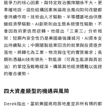
競爭力的核心因素，與特定政治團隊關係不大。更
準確地說，這些結構因素無論政治風向如何改變都
會持續作用。技術由人才驅動、半導體基地由供應
鏈經濟學驅動、AI創新則由生態系統慣性驅動，不
會因政府更迭而逆轉。他提出「三乘三」分析框
架：短期內安全性仍是美國最強護城河，AI資本支
出持續點火；中期隨製造業回流的就業與投資逐步
落地，將轉化為工業、物流與住宅的實質需求；長
期則憑藉AI技術領先、對能源（可再生能源與頁岩
油）的掌控及戰略縱深，構築其他經濟體難以追趕
的複合優勢。
四大資產類型的機遇與風險
Derek指出，當前美國商用房地產並非所有標的都