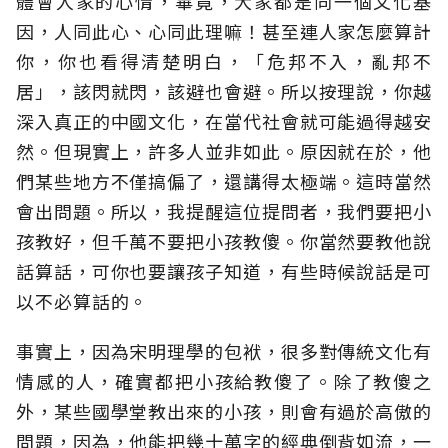
體會人家的心情，畢竟，大家都是同一個文化基
因，人同此心、心同此理嘛！甚至連人家怎麼算計
你，你也看得清楚明白，「危邦不入，亂邦不
居」，該閃就閃，該避也會避。所以按理說，你越
深入真正的中國文化，在當代社會就可能過得越安
然。但現實上，許多人並非如此。原因就在於，他
們某些地方不僅搞偏了，還講得太極端。這時當然
會出問題。所以，我提醒這位提問者，我們要把小
孩教好，但千萬不要把小孩教傻。你當然要教他說
話算話，可你也要讓孩子知道，有些時候說話是可
以不必算話的。
事實上，因為宋明理學的包袱，很多對傳統文化有
情感的人，確實都把小孩給教傻了。除了教傻之
外，某些國學堂教出來的小孩，則會有過於高傲的
問題，因為，他能把幾十萬字的經典倒背如流，一