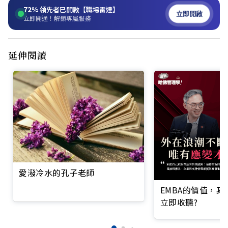
72%
領先者已開啟【職場雷達】
立即開啟
立即開通！解鎖專屬服務
延伸閱讀
愛潑冷水的孔子老師
EMBA的價值，
立即收聽?