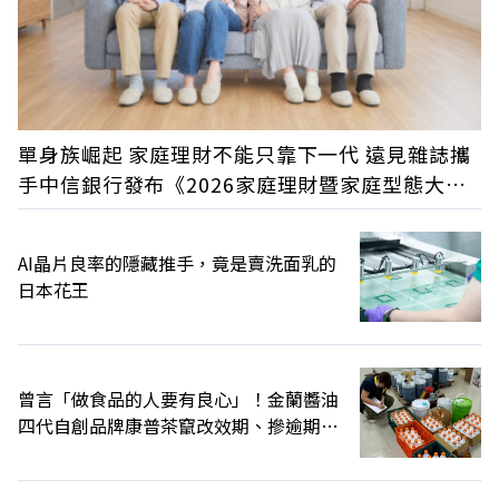
單身族崛起 家庭理財不能只靠下一代 遠見雜誌攜
手中信銀行發布《2026家庭理財暨家庭型態大調
查》
AI晶片良率的隱藏推手，竟是賣洗面乳的
日本花王
曾言「做食品的人要有良心」！金蘭醬油
四代自創品牌康普茶竄改效期、摻逾期原
料遭訴