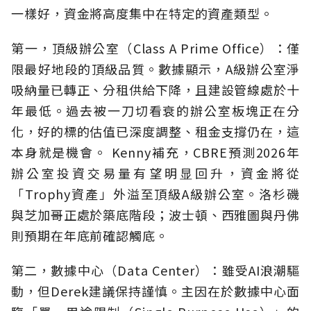
一樣好，資金將高度集中在特定的資產類型。
第一，頂級辦公室（Class A Prime Office）：僅
限最好地段的頂級品質。數據顯示，A級辦公室淨
吸納量已轉正、分租供給下降，且建設管線處於十
年最低。過去被一刀切看衰的辦公室板塊正在分
化，好的標的估值已深度調整、租金支撐仍在，這
本身就是機會。 Kenny補充，CBRE預測2026年
辦公室投資交易量有望明显回升，資金將從
「Trophy資產」外溢至頂級A級辦公室。洛杉磯
與芝加哥正處於築底階段；波士頓、西雅圖與丹佛
則預期在年底前確認觸底。
第二，數據中心（Data Center）：雖受AI浪潮驅
動，但Derek建議保持謹慎。主因在於數據中心面