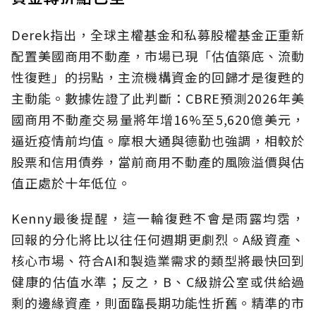
Derek指出，全球主權基金和私募股權基金正重新
配置美國商用不動產，市場已現「估值築底、流動
性復甦」的拐點，主流機構資金的回歸才是復甦的
主動能。數據佐證了此判斷：CBRE預測2026年美
國商用不動產交易量將年增16%至5,620億美元，
逼近疫情前均值。摩根大通與德勤也強調，相較於
股票和信用債券，當前商用不動產的風險溢價與估
值正處於十年低位。
Kenny最後提醒，這一輪復甦不會是雨露均霑，
回報的分化將比以往任何週期更劇烈。A級資產、
核心市場、符合AI和製造業需求的類型將最快回到
健康的估值水準；反之，B、C級辦公室或供給過
剩的邊緣資產，則面臨長期功能性折舊。精準的市