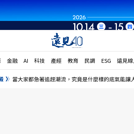
章
特輯
文章
大學升學、職涯攻略
遠
際
金融
AI
科技
產經
教育
民調
ESG
遠見線
國際
更
縣市施政調查全解析
金融
單
民調
澱
當大家都急著追趕潮流，究竟是什麼樣的底氣能讓
產經
電
好享生活
獨
專欄