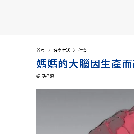
【遠見40週年慶】訂《遠見》贈實用家電3選1+暢銷好
首頁
好享生活
健康
媽媽的大腦因生產而
遠見好讀
加入追蹤
遠見好讀