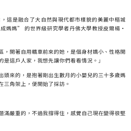
雪，這是融合了大自然與現代都市樣貌的美麗中樞城
成媽媽” 的世界級研究學者丹佛大學教授皮爾楊・
區，開著自用轎車前來的她，是個身材嬌小、性格開
的是這戶人家，我想先讓你們看看情況。」
出頭來的，是抱著剛出生數月的小嬰兒的三十多歲媽
在三角架上，便開始了採訪。
題滿嚴重的，不過我撐得住，感覺自己現在變得很堅