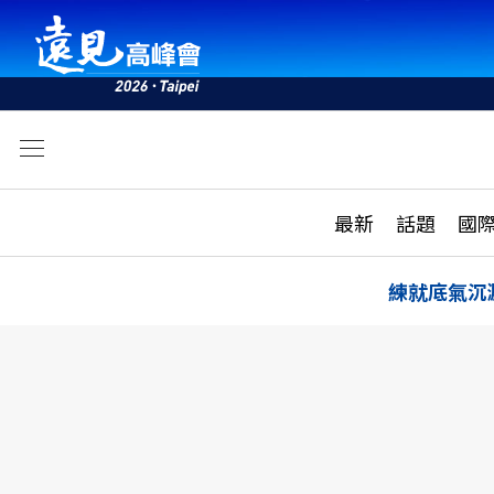
文
最新
最新
話題
國
雜誌目錄
活動
話題
AI
練就底氣沉
學堂
專題報導
科技
教育
遠見ON AIR
影音
合作