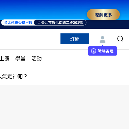
瞭解更多
訂閱
特色頻道
訂閱
見線上讀
ESG遠見
職場雷達
上讀
學堂
活動
多訂閱方案
城市學
刊購買
健康遠見
人氣定神閒？
子報訂閱
華人精英論壇
享知識包
領導影響力學院