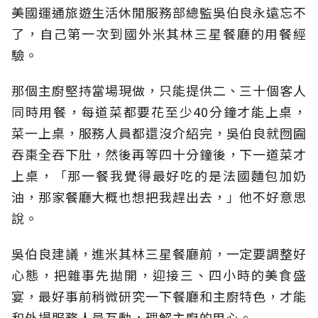
美國運通旅遊生活休閒服務部總監吳伯良永遠忘不
了，自己第一次到國外米其林三星餐廳的用餐經
驗。
那個主廚堅持當場現做，只能提供二、三十個客人
同時用餐，每道菜都要花至少40分鐘才能上桌，
菜一上桌，服務人員都還沒介紹完，吳伯良就囫圇
吞棗全吞下肚，然後再等四十分鐘後，下一道菜才
上桌，「那一餐我覺得最好吃的是法國麵包加奶
油，那家餐廳大概也想把我趕出去，」他不好意思
說。
吳伯良建議，進米其林三星餐廳前，一定要調整好
心態，把雜事先拋開，迎接三、四小時的美食盛
宴，最好事前稍微研究一下餐廳和主廚特色，才能
和外場服務人員互動，理解主廚的用心。