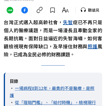
聽遠見
台灣正式邁入超高齡社會，
失智
症已不再只是
個人的醫療議題，而是一場漫長且牽動全家的
長期抗戰。面對日益逼近的失智海嘯，如何客
觀檢視現有保障缺口，及早接住財務與
照護
風
險，已成為全民必修的財務課題。
目錄
•
一場病程8到12年，最貴的不是醫療，是照
護
•
從「理賠門檻」、「給付時機」，檢視現行