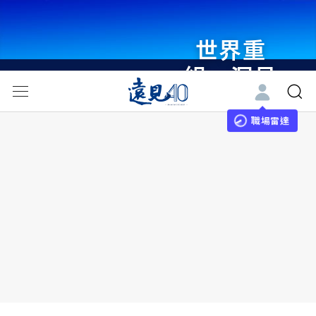
世界重
組・洞見
未來 與
世界領袖
職場雷達
同行