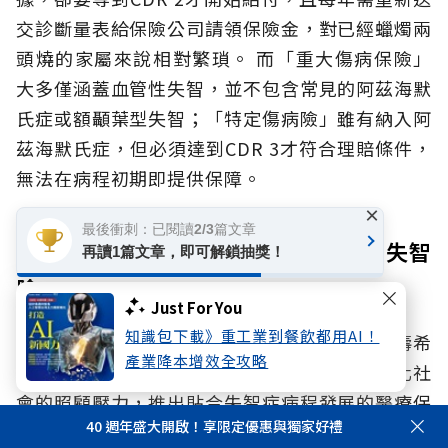
交診斷量表給保險公司請領保險金，對已經蠟燭兩
頭燒的家屬來說相對繁瑣。
而「重大傷病保險」
大多僅涵蓋血管性失智，並不包含常見的阿茲海默
氏症或額顳葉型失智；「特定傷病險」雖有納入阿
茲海默氏症，但必須達到CDR 3才符合理賠條件，
無法在病程初期即提供保障。
×
最後衝刺：已閱讀2/3篇文章
安達人壽打造「輕度即早給付」專屬失智
再讀1篇文章，即可解鎖抽獎！
險
Just For You
知識包下載》重工業到餐飲都用AI！
正因傳統保障普遍集中在病程中後期，安達人壽希
產業降本增效全攻略
望將保障資源進一步往前延伸，真正解決高齡化社
會的照顧壓力，推出貼合失智症病程發展的醫療保
40 週年盛大開啟！享限定優惠與獨家好禮
障，為有罹患失智症病患之家庭提供更即時的保