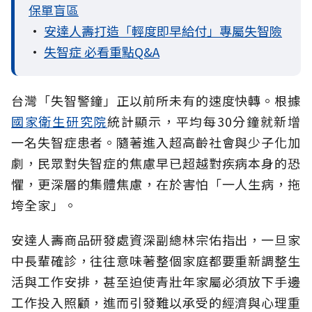
保單盲區
•
安達人壽打造「輕度即早給付」專屬失智險
•
失智症 必看重點Q&A
台灣「失智警鐘」正以前所未有的速度快轉。根據
國家衛生研究院
統計顯示，平均每30分鐘就新增
一名失智症患者。隨著進入超高齡社會與少子化加
劇，民眾對失智症的焦慮早已超越對疾病本身的恐
懼，更深層的集體焦慮，在於害怕「一人生病，拖
垮全家」。
安達人壽商品研發處資深副總林宗佑指出，一旦家
中長輩確診，往往意味著整個家庭都要重新調整生
活與工作安排，甚至迫使青壯年家屬必須放下手邊
工作投入照顧，進而引發難以承受的經濟與心理重