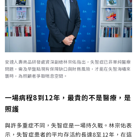
安達人壽商品研發處資深副總林宗佑指出，失智症已非單純醫療
問題，需及早盤點現有保障缺口與財務風險，才能在失智海嘯來
襲時，為照顧者爭取喘息空間。
一場病程8到12年，最貴的不是醫療，是
照護
與許多重症不同，失智症是一場持久戰。林宗佑表
示，失智症患者的平均存活約長達8至12年，在這