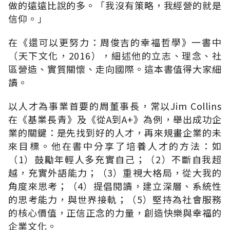
做的遠遠比說的多。「我沒有策略，我經營的就是
信仰。」
在《還可以更努力：周俊吉的幸福哲學》一書中
（天下文化，2016），細述他的立志、理念、社
區營造、實質關懷、走向國際。這本書值得大家細
讀。
以人才為事業首要的周董事長，常以Jim Collins
在《基業長青》及《從A到A+》為例，舉出成功企
業的關鍵：是先找到好的人才，再來規畫企業的未
來目標。他在書中分享了培養人才的方法：如
（1）鼓勵年輕人多充實自己；（2）不斷自我超
越，充實外語能力；（3）重視大格局，從大我的
角度來思考；（4）提倡閱讀，建立深層、系統性
的思考能力，與世界接軌；（5）堅持為社會服務
的核心價值，正信正念的力量，創造快樂與幸福的
企業文化。