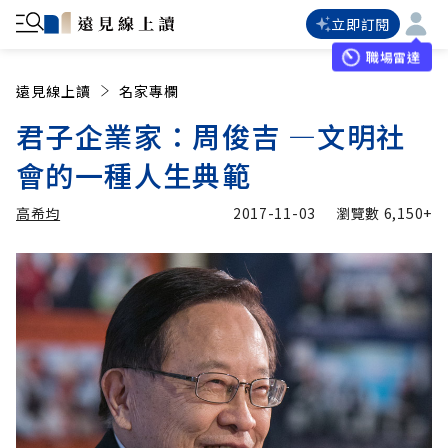
立即訂閱
職場雷達
遠見線上讀
名家專欄
君子企業家：周俊吉 —文明社
會的一種人生典範
高希均
2017-11-03
瀏覽數
6,150+
加入追蹤
高希均