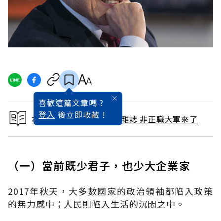
喜歡這篇文章嗎 ?
登入
後立即收藏 !
本文出自 2017 / 11月號雜誌 非正職大軍來了
（一）當前既少君子，也少大企業家
2017年秋天，大多數國家的政治領袖都陷入政策
的無力感中；人民則陷入生活的沉悶之中。