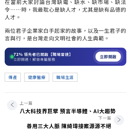
在當前大家討論台灣缺電、缺水、缺市場、缺法
令……時，我最耽心是缺人才，尤其是缺有品德的
人才。
兩位君子企業家白手起家的故事，以及一生君子的
言與行，是台灣走向文明社會的人生典範。
72%
領先者已開啟【職場雷達】
立即開啟
立即開通！解鎖專屬服務
傳產
健康醫療
職場生涯
上一篇
八大科技界巨擘 預言半導體、AI大趨勢
下一篇
善用三大人脈 陳綺瑋接案源源不絕