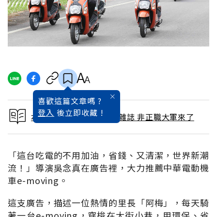
喜歡這篇文章嗎 ?
登入
後立即收藏 !
本文出自 2017 / 11月號雜誌 非正職大軍來了
「這台吃電的不用加油，省錢、又清潔，世界新潮
流！」導演吳念真在廣告裡，大力推薦中華電動機
車e-moving。
這支廣告，描述一位熱情的里長「阿梅」，每天騎
著一台e-moving，穿梭在大街小巷，用環保、省