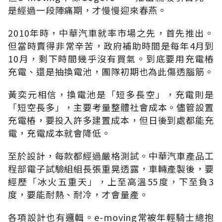
是經過一段陣痛期，才慢慢迎來春燕。
2010年時，中華汽車就率市場之先，首先推出。
但當時賣得非常辛苦，政府補助時間是每年4月到
10月，剩下時間幾乎沒有買氣。到底要用充電樁
充電、還是抽換電池，團隊初期也為此傷透腦筋。
黃奕元相信，換電池是「短多長空」，充電則是
「短空長多」，主要考量整體社會成本。儘管設置
充電樁，要投入許多建置成本，但日後到處都能充
電，充電成本就會降低。
至於設計，每款都經過嚴格測試。中華汽車產品工
程部電子試驗組組長張重晃透露，車輛產製後，要
經歷「冰火五重天」，上至高溫55度，下至負3
度，要能耐熱、耐冷，才會量產。
各項設計也有邏輯。e-moving常被年輕騎士總抱