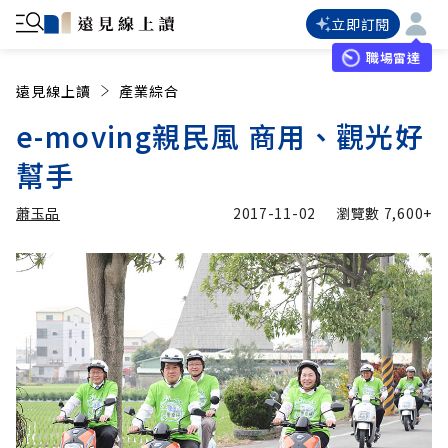
立即訂閱
職場雷達
遠見線上讀
產業綜合
e-moving親民風 商用、觀光好
幫手
蕭玉品
2017-11-02
瀏覽數
7,600+
加入追蹤
蕭玉品