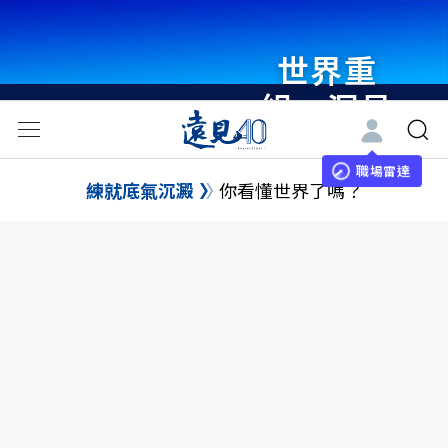
世界重
組・洞見
未來 與
世界領袖
職場雷達
練就底氣沉澱
你看懂世界了嗎？
同行