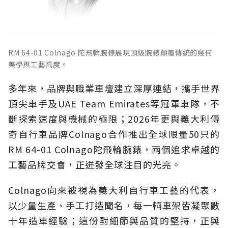
RM 64-01 Colnago 陀飛輪腕錶展現頂級腕錶顛覆傳統的幾何
美學與工藝高度。
多年來，品牌與職業車壇建立深厚連結，攜手世界
頂尖車手及UAE Team Emirates等冠軍車隊，不
斷探索速度與機械的極限；2026年更與義大利傳
奇自行車品牌Colnago合作推出全球限量50只的
RM 64-01 Colnago陀飛輪腕錶，兩個追求卓越的
工藝品牌交會，正迸發全球注目的光亮。
Colnago向來被視為義大利自行車工藝的代表，
以少量生產、手工打造聞名，每一輛車架皆凝聚數
十年造車經驗；這份對細節與品質的堅持，正與