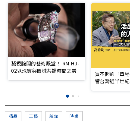
凝視腕間的藝術殿堂！ RM HJ-
02以珠寶與機械共譜時間之美
買不起的「單程機
響台灣近半世紀思
精品
工藝
腕錶
時尚