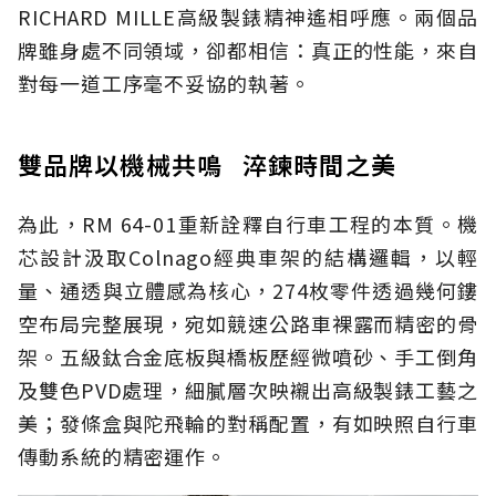
RICHARD MILLE高級製錶精神遙相呼應。兩個品
牌雖身處不同領域，卻都相信：真正的性能，來自
對每一道工序毫不妥協的執著。
雙品牌以機械共鳴 淬鍊時間之美
為此，RM 64-01重新詮釋自行車工程的本質。機
芯設計汲取Colnago經典車架的結構邏輯，以輕
量、通透與立體感為核心，274枚零件透過幾何鏤
空布局完整展現，宛如競速公路車裸露而精密的骨
架。五級鈦合金底板與橋板歷經微噴砂、手工倒角
及雙色PVD處理，細膩層次映襯出高級製錶工藝之
美；發條盒與陀飛輪的對稱配置，有如映照自行車
傳動系統的精密運作。