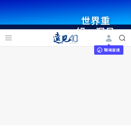
世界重
組・洞見
未來 與
世界領袖
職場雷達
同行