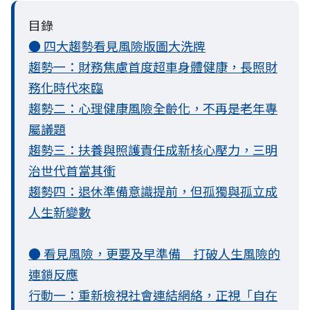
目錄
● 四大趨勢看見風險版圖大洗牌
趨勢一：財務焦慮首度超車身體健康，長照財
務化時代來臨
趨勢二：心理健康風險全齡化，不再是老年專
屬議題
趨勢三：扶養與照護責任成新核心壓力，三明
治世代首當其衝
趨勢四：退休準備意識提前，但孤獨與孤立成
人生新變數
● 看見風險，更要及早準備 打破人生風險的
連鎖反應
行動一：重新檢視社會連結網絡，正視「自在