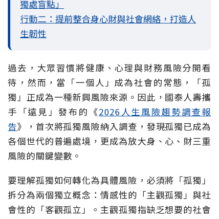
獨處盲點」
行動二：提前整合身心財與社會網絡，打造人
生韌性
過去，大眾習慣將健康、心理與財務風險分開看
待，然而，當「一個人」成為社會的常態，「孤
獨」正成為一種新興風險來源。因此，國泰人壽攜
手「遠見」發布的《
2026人生風險趨勢調查報
告
》，首次將孤獨風險納入調查，發現孤獨已成為
各個世代的普遍處境，更成為放大身、心、財三重
風險的關鍵變數。
要理解孤獨如何轉化為具體風險，必須將「孤獨」
拆分為兩個獨立概念：情感性的「主觀孤獨」與社
會性的「客觀孤立」。主觀孤獨指缺乏想要的社會