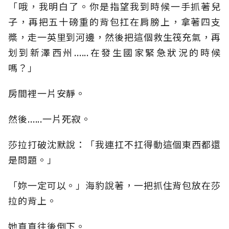
「哦，我明白了。你是指望我到時候一手抓著兒
子，再把五十磅重的背包扛在肩膀上，拿著四支
槳，走一英里到河邊，然後把這個救生筏充氣，再
划到新澤西州......在發生國家緊急狀況的時候
嗎？」
房間裡一片安靜。
然後......一片死寂。
莎拉打破沈默說：「我連扛不扛得動這個東西都還
是問題。」
「妳一定可以。」海豹說著，一把抓住背包放在莎
拉的背上。
她直直往後倒下。