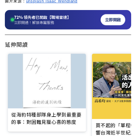
圖片來源：
unsplash Isaac Wendland
72%
領先者已開啟【職場雷達】
立即開啟
立即開通！解鎖專屬服務
延伸閱讀
從海豹特種部隊身上學到最重要
的事：對困難見獵心喜的態度
買不起的「單程機
響台灣近半世紀思