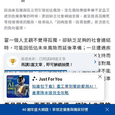
因自身孤獨與孤立而引發低估風險，並在風險應變準備不足且又
遇到危機衝擊的時候，更因缺乏社會網絡支撐，甚至提高孤獨死
等極端情境的風險，極易陷入「因病致貧、因貧致鬱」狀況惡化
的負向循環。
當一個人主觀不覺得孤獨，卻缺乏足夠的社會連結
時，可能因低估未來風險而延後準備；一旦遭遇疾
病、失能、意外或其他重大事件，又因缺乏支持而
×
最後衝刺：已閱讀2/3篇文章
影響身心健康、生活與財務狀況，使下一次面對風
再讀1篇文章，即可解鎖抽獎！
險時更加脆弱。這也提醒我們，人生風險管理不能
只著重單一面向，而應及早辨識風險、建立全面準
Just For You
備。
知識包下載》重工業到餐飲都用AI！
產業降本增效全攻略
看見風險，更要及早準備 打破人生風險
40 週年盛大開啟！享限定優惠與獨家好禮
的連鎖反應