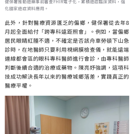
健保署推動癌藥事前審查FHIR電子化，累積癌症臨床資料，強
化國家癌症資料應用。
此外，針對醫療資源匱乏的偏鄉，健保署從去年8
月起全面給付「跨專科遠距照會」。例如，當偏鄉
居民眼睛紅腫不適，不確定是否該舟車勞頓下山急
診時，在地醫師只要利用視網膜檢查儀，就能遠端
連線都會區的眼科專科醫師進行會診，由專科醫師
判斷後續合適的治療或藥物。陳亮妤強調，這項科
技成功解決長年以來的醫療城鄉落差，實踐真正的
醫療平權。