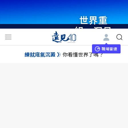
世界重
組・洞見
未來 與
世界領袖
職場雷達
練就底氣沉澱
你看懂世界了嗎？
同行