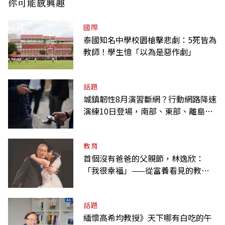
你可能感興趣
國際
泰國知名中學校園槍擊悲劇：5死皆為
教師！學生憶「以為是惡作劇」
話題
城鎮韌性8月演習斷網？行動網路降速
演練10日登場，南部、東部、離島為
何不用？
教育
首個沒有爸爸的父親節，林逸欣：
「我很幸福」——從富養看見的教養
課
話題
緬懷高希均教授》天下哪有白吃的午