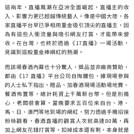
這兩年，直播風潮在亞洲全面崛起，直播主的收
入、影響力更已超越傳統藝人。像是中國大陸，各
家直播平台早已爭相用重金吸引頂尖的直播主，因
為有這些人衝流量與吸引網友打賞，才能帶來營
收。在台灣，也終於透過《17直播》一場活動，
見識到這股重金捧網紅的熱潮。
而該場春酒內幕也十分驚人，獎品並非廠商贊助，
都由《17 直播》平台公司自掏腰包，據現場參與
的人士私下指出，贈品、加春酒現場活動場地費、
餐酒佈置等，總計耗資上千萬新台幣。但是別擔
心，老闆很會算，當晚要求五百位來自台、港、
馬、日、澳門等地到場的網紅，努力透過手機招徠
粉絲觀看，春酒直播的觀賞人次就高達80萬，再
加上網友花錢打賞等，扣掉成本還有剩，本身就是