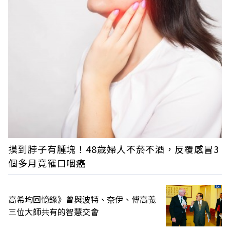
摸到脖子有腫塊！48歲婦人不菸不酒，反覆感冒3
個多月竟罹口咽癌
高希均回憶錄》曾與波特、奈伊、傅高義
三位大師共有的智慧交會