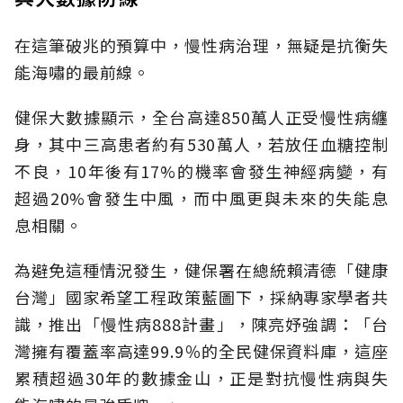
在這筆破兆的預算中，慢性病治理，無疑是抗衡失
能海嘯的最前線。
健保大數據顯示，全台高達850萬人正受慢性病纏
身，其中三高患者約有530萬人，若放任血糖控制
不良，10年後有17%的機率會發生神經病變，有
超過20%會發生中風，而中風更與未來的失能息
息相關。
為避免這種情況發生，健保署在總統賴清德「健康
台灣」國家希望工程政策藍圖下，採納專家學者共
識，推出「慢性病888計畫」，陳亮妤強調：「台
灣擁有覆蓋率高達99.9％的全民健保資料庫，這座
累積超過30年的數據金山，正是對抗慢性病與失