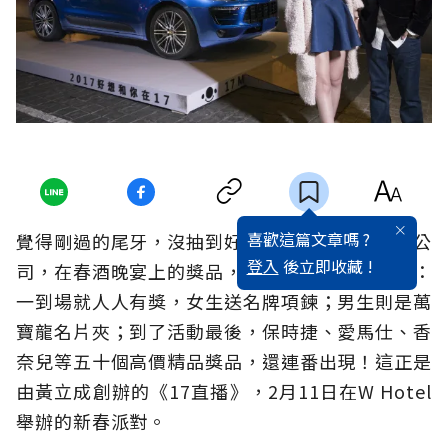
喜歡這篇文章嗎 ?
覺得剛過的尾牙，沒抽到好獎品嗎？來看看這間公
登入
後立即收藏 !
司，在春酒晚宴上的獎品，可能會讓你更加驚歎：
一到場就人人有獎，女生送名牌項鍊；男生則是萬
寶龍名片夾；到了活動最後，保時捷、愛馬仕、香
奈兒等五十個高價精品獎品，還連番出現！這正是
由黃立成創辦的《17直播》，2月11日在W Hotel
舉辦的新春派對。