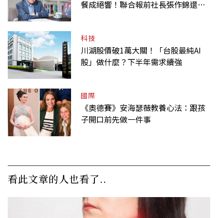
餐成絕響！聯合報前社長張作錦還原
「經典名言」由來
科技
川湖股價破1萬大關！「台股最純AI
股」做什麼？下半年需求續強
國際
《奧德賽》安海瑟薇教養心法：跟孩
子開口前先做一件事
看此文章的人也看了..