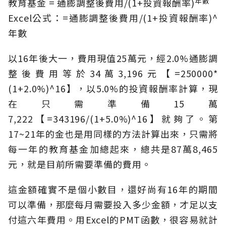
年數
教育基金 = 通膨調整後費用/(1+投資報酬率)
Excel公式：=通膨調整後費用/(1+投資報酬率)^
年數
以16年後大一，費用現值25萬元，經2.0%通膨調
整後費用等於34萬3,196元【=250000*
(1+2.0%)^16】，以5.0%的投資報酬率計算，現
在只需準備15萬
7,222【=343196/(1+5.0%)^16】就夠了。第
17~21年的金也是用同樣的方法計算出來，只需將
每一年的教育基金加總起來，總共是87萬8,465
元，就是目前所需要準備的費用。
這金額確實不是個小數目，還好尚有16年的期間
可以準備，那麼每月需要投入多少金額，才足以支
付這六年費用。用Excel的PMT函數，很容易就計