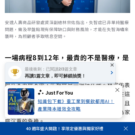
安達人壽商品研發處資深副總林宗佑指出，失智症已非單純醫療
問題，需及早盤點現有保障缺口與財務風險，才能在失智海嘯來
襲時，為照顧者爭取喘息空間。
一場病程8到12年，最貴的不是醫療，是
×
照護
最後衝刺：已閱讀2/3篇文章
再讀1篇文章，即可解鎖抽獎！
與許多重症不同，失智症是一場持久戰。林宗佑表
Just For You
示，失智症患者的平均存活約長達8至12年，在這
知識包下載》重工業到餐飲都用AI！
漫長的歲月裡，隨之而來的是驚人的財務消耗，且
產業降本增效全攻略
隨著病程推進，照護的費用也會隨之墊高，成為家
庭沉重的負擔。
40 週年盛大開啟！享限定優惠與獨家好禮