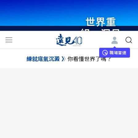
世界重
組・洞見
未來 與
世界領袖
職場雷達
練就底氣沉澱
你看懂世界了嗎？
同行