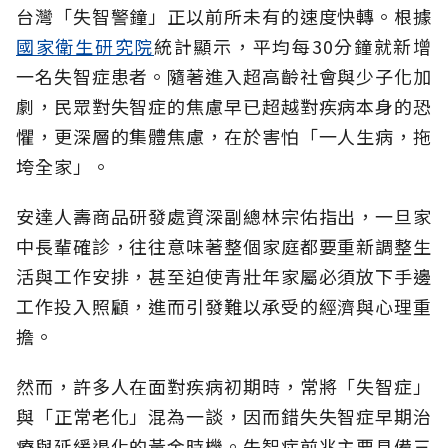
台灣「失智警鐘」正以前所未有的速度快轉。根據
國家衛生研究院
統計顯示，平均每30分鐘就新增
一名失智症患者。隨著進入超高齡社會與少子化加
劇，民眾對失智症的焦慮早已超越對疾病本身的恐
懼，更深層的集體焦慮，在於害怕「一人生病，拖
垮全家」。
安達人壽商品研發處資深副總林宗佑指出，一旦家
中長輩確診，往往意味著整個家庭都要重新調整生
活與工作安排，甚至迫使青壯年家屬必須放下手邊
工作投入照顧，進而引發難以承受的經濟與心理重
擔。
然而，許多人在面對疾病初期時，常將「失智症」
與「正常老化」混為一談，因而錯失失智症早期治
療與延緩退化的黃金時機。失智症前兆主要具備三