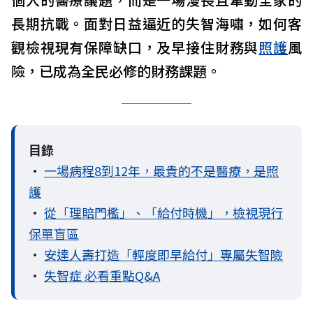
長期抗戰。面對日益逼近的失智海嘯，如何客
觀檢視現有保障缺口，及早接住財務與
照護
風
險，已成為全民必修的財務課題。
目錄
•
一場病程8到12年，最貴的不是醫療，是照
護
•
從「理賠門檻」、「給付時機」，檢視現行
保單盲區
•
安達人壽打造「輕度即早給付」專屬失智險
•
失智症 必看重點Q&A