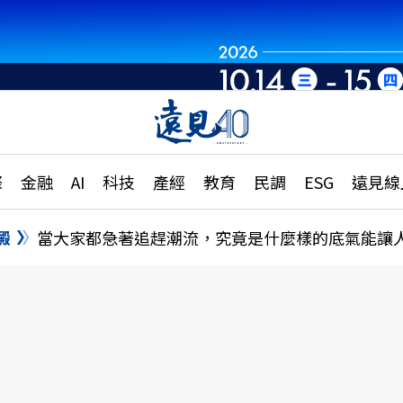
章
特輯
文章
大學升學、職涯攻略
遠
際
金融
AI
科技
產經
教育
民調
ESG
遠見線
國際
更
縣市施政調查全解析
金融
單
民調
澱
當大家都急著追趕潮流，究竟是什麼樣的底氣能讓
產經
電
好享生活
獨
專欄