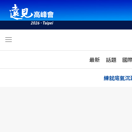
文
最新
最新
話題
國
雜誌目錄
活動
話題
AI
練就底氣沉
學堂
專題報導
科技
教育
遠見ON AIR
影音
合作