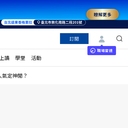
瞭解更多
訂閱
特色頻道
訂閱
見線上讀
ESG遠見
職場雷達
上讀
學堂
活動
多訂閱方案
城市學
刊購買
健康遠見
人氣定神閒？
子報訂閱
華人精英論壇
享知識包
領導影響力學院