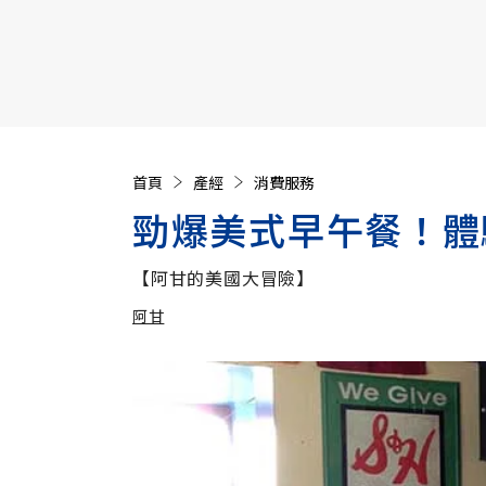
【遠見40週年慶】訂《遠見》贈實用家電3選1+暢銷好
首頁
產經
消費服務
勁爆美式早午餐！體
【阿甘的美國大冒險】
阿甘
加入追蹤
阿甘