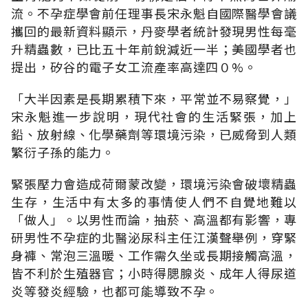
流。不孕症學會前任理事長宋永魁自國際醫學會議
攜回的最新資料顯示，丹麥學者統計發現男性每毫
升精蟲數，已比五十年前銳減近一半；美國學者也
提出，矽谷的電子女工流產率高達四０%。
「大半因素是長期累積下來，平常並不易察覺，」
宋永魁進一步說明，現代社會的生活緊張，加上
鉛、放射線、化學藥劑等環境污染，已威脅到人類
繁衍子孫的能力。
緊張壓力會造成荷爾蒙改變，環境污染會破壞精蟲
生存，生活中有太多的事情使人們不自覺地難以
「做人」。以男性而論，抽菸、高溫都有影響，專
研男性不孕症的北醫泌尿科主任江漢聲舉例，穿緊
身褲、常泡三溫暖、工作需久坐或長期接觸高溫，
皆不利於生殖器官；小時得腮腺炎、成年人得尿道
炎等發炎經驗，也都可能導致不孕。