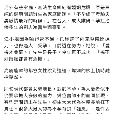
另外有些家庭，無法生育糾結著婚姻危機，原是單
純的健康問題衍生為家庭問題。「不孕成了考驗夫
妻感情最好的時候，」在台大、成大鑽研不孕症治
療多年的劉志鴻醫生觀察到。
江小姐因為輸卵管不通，已經跑了兩家醫院開過
刀、也做過人工受孕，目前還在努力，她說，「愛
拚才會贏。」先生是長子，今年再不成功，「搞不
好婚姻都會有危機，」
亮麗能幹的都會女性說到這裡，燦爛的臉上頓時難
掩黯然。
即使現代都會女權增長，對於不孕，為人妻者似乎
仍要承擔大多數的壓力。幾位醫師不約而同發現，
有些是問題出在先生，卻由太太代為在親長前扛下
責任。很多大男人認為不孕有損「雄風」，是件丟