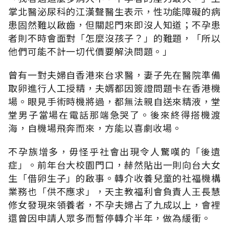
掌北醫泌尿科的江漢聲醫生表示，性功能障礙的病
患固然難以啟齒，但關起門來即沒人知道；不孕患
者則不時會面對「怎麼沒孩子？」的難題，「所以
他們可能不計一切代價要解決問題。」
曾有一對夫婦自香港來台求醫，妻子先在醫院準備
取卵進行人工授精，夫婿都因簽證問題卡在香港機
場。眼見手術時機將過，都無法親自送來精液，堂
堂男子當場在電話那端急哭了。後來終得搭機渡
海，自機場飛奔而來，方能以喜劇收場。
不孕族增多，毋怪乎社會出現令人驚嘆的「後遺
症」。前年台大校園門口，赫然貼出一則向台大女
生「借卵生子」的啟事。轉介收養兒童的社福機構
業務也「供不應求」，天主教福利會負責人王長慧
修女發現來領養者，不孕夫婦占了九成以上，會裡
還曾因申請人眾多而暫停轉介半年，做為緩衝。