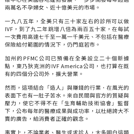
兩萬名不孕婦女、近十億美元的市場。
一九八五年，全美只有三十家左右的診所可以做
IVF，到了九二年跳增八倍為兩百五十家，在每試
一次費用高達七千至一萬一千美元、不包括在醫療
保險給付範圍的情況下，仍門庭若市。
加州的PFMC公司已預備在全美設立二十個新據
點，東乃狄克洲的IVF America公司，也打算在既
有的四個分公司外，擴大營業。
然而，這項結合「造人」與賺錢的行業．在風光的
表面下也有一肚子苦水。來自民間與官方的質疑與
壓力，使它不得不在「生育輔助技術協會」監督
下，公布每年的醫療成果與成功率，以杜絕誇大不
賣的廣告，給消費者正確的觀念。
事實上，不論業者、醫生或求診人，大多明白這類