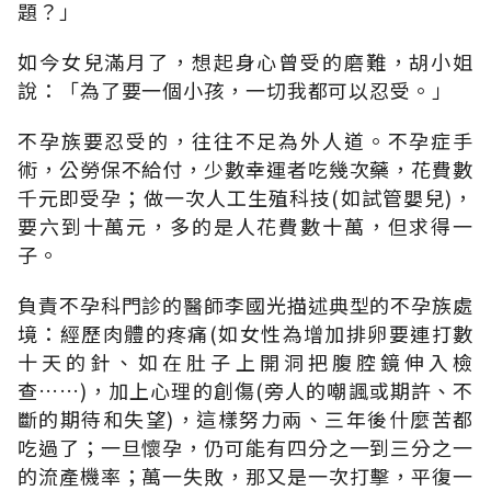
題？」
如今女兒滿月了，想起身心曾受的磨難，胡小姐
說：「為了要一個小孩，一切我都可以忍受。」
不孕族要忍受的，往往不足為外人道。不孕症手
術，公勞保不給付，少數幸運者吃幾次藥，花費數
千元即受孕；做一次人工生殖科技(如試管嬰兒)，
要六到十萬元，多的是人花費數十萬，但求得一
子。
負責不孕科門診的醫師李國光描述典型的不孕族處
境：經歷肉體的疼痛(如女性為增加排卵要連打數
十天的針、如在肚子上開洞把腹腔鏡伸入檢
查……)，加上心理的創傷(旁人的嘲諷或期許、不
斷的期待和失望)，這樣努力兩、三年後什麼苦都
吃過了；一旦懷孕，仍可能有四分之一到三分之一
的流產機率；萬一失敗，那又是一次打擊，平復一