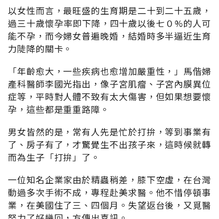
以女性而言，最旺盛的生育期是二十到二十五歲，
過三十歲懷孕率即下降，四十歲以後七０%的人可
能不孕，而今婦女普遍晚婚，結婚時多半逼近生育
力陡降的關卡。
「年齡愈大，一些疾病也愈增加嚴重性，」馬偕婦
產科醫師李國光指出，像子宮肌瘤、子宮內膜異位
症等，平時對人體不致有太大傷害，但如果想要懷
孕，這些都是重重路障。
男女皆然的是，常有人先是忙於打拚，等到事業有
了、房子有了，才驚覺生不出孩子來，這時候就轉
而為生子「打拚」了。
一位知名企業家由於精蟲稍差，膝下空虛，在台灣
動過多次手術不成，專程赴美求醫。他不惜停頓事
業，在美國住了三、四個月。失望返台後，又覓醫
努力了好幾回，方傳出喜訊。