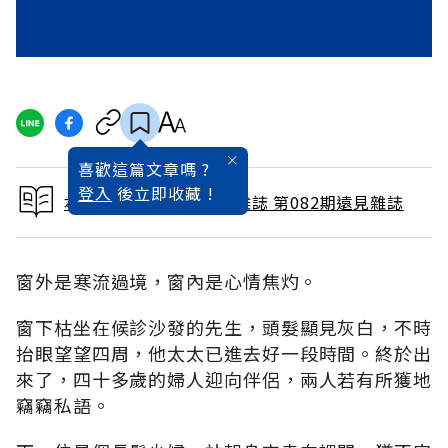
喜歡這篇文章嗎 ?
登入
後立即收藏 !
本文出自 1993 / 4月號雜誌 第082期遠見雜誌
窗外是寒流過境，窗內是心情焦灼。
窗下枯坐在候診沙發的先生，頭髮顯見灰白，不時
抬眼望望四周，他太太已進去好一段時間。終於出
來了，四十多歲的婦人迎向伴侶，兩人若有所獲地
竊竊私語。