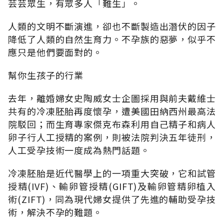
芸芸眾生，有眾多人「難生」。
人類的文明不斷演進，卻也不斷製造出潛伏的因子
降低了人類的自然生育力。不孕族的惡夢，似乎不
應只是他們要面對的。
幫你生孩子的行業
去年，離婚婦女史陶威女士企圖採用與前夫戴維士
共有的冷凍胚胎再度懷孕，遭美國田納西州最高法
院駁回；而生育專家傑克布森利用自己精子和病人
卵子行人工授精的案例，則被法院判決五年徒刑，
人工受孕技術一度成為熱門話題。
冷凍胚胎是近代醫學上的一項重大突破，它和試管
授精(IVF)、輸卵管授精(GIFT)及輸卵管精卵植入
術(ZIFT)，同為現代婦女提供了先進的輔助受孕技
術，解決不孕的難題。