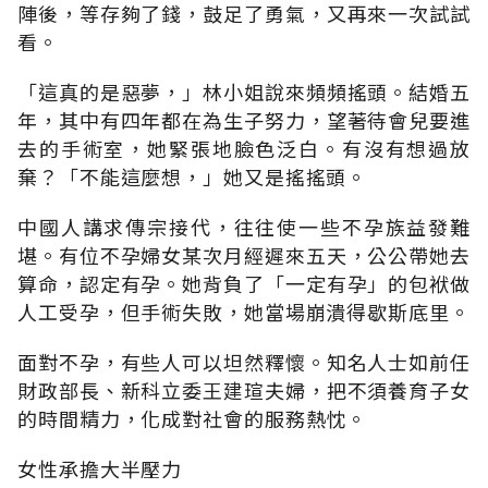
陣後，等存夠了錢，鼓足了勇氣，又再來一次試試
看。
「這真的是惡夢，」林小姐說來頻頻搖頭。結婚五
年，其中有四年都在為生子努力，望著待會兒要進
去的手術室，她緊張地臉色泛白。有沒有想過放
棄？「不能這麼想，」她又是搖搖頭。
中國人講求傳宗接代，往往使一些不孕族益發難
堪。有位不孕婦女某次月經遲來五天，公公帶她去
算命，認定有孕。她背負了「一定有孕」的包袱做
人工受孕，但手術失敗，她當場崩潰得歇斯底里。
面對不孕，有些人可以坦然釋懷。知名人士如前任
財政部長、新科立委王建瑄夫婦，把不須養育子女
的時間精力，化成對社會的服務熱忱。
女性承擔大半壓力