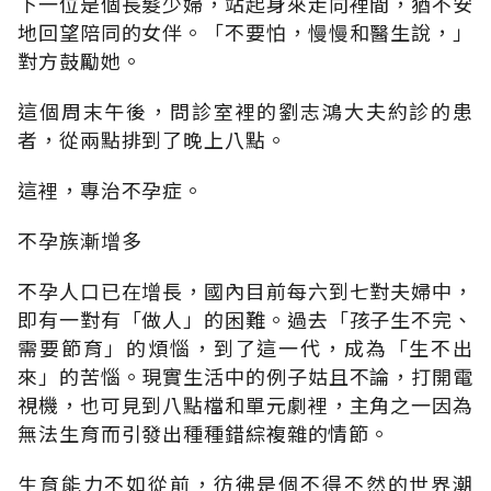
下一位是個長髮少婦，站起身來走向裡間，猶不安
地回望陪同的女伴。「不要怕，慢慢和醫生說，」
對方鼓勵她。
這個周末午後，問診室裡的劉志鴻大夫約診的患
者，從兩點排到了晚上八點。
這裡，專治不孕症。
不孕族漸增多
不孕人口已在增長，國內目前每六到七對夫婦中，
即有一對有「做人」的困難。過去「孩子生不完、
需要節育」的煩惱，到了這一代，成為「生不出
來」的苦惱。現實生活中的例子姑且不論，打開電
視機，也可見到八點檔和單元劇裡，主角之一因為
無法生育而引發出種種錯綜複雜的情節。
生育能力不如從前，彷彿是個不得不然的世界潮