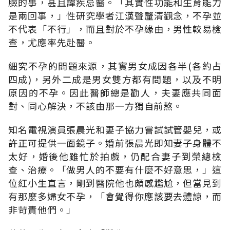
臉的事，甚且諱疾忌醫。「其實性功能和生育能力
是兩回事，」性研究學者江漢聲釐清觀念，不孕並
不代表「不行」，而且對於不孕緣由，男性較易檢
查，尤應率先赴醫。
細究不孕的問題來源，其實男女成因各半(各約占
四成)，另外二成是男女雙方都有問題，以及不明
原因的不孕。因此醫師總是勸人，夫妻應共同面
對、同心解決，不該由那一方獨自前熬。
知名電視演員張晨光和妻子協力嘗試試管嬰兒，或
許正可提供一面鏡子。婚前張晨光即知妻子身體不
太好，婚後他雖忙於拍戲，仍配合妻子到榮總檢
查、治療。「做男人的不要有什麼不好意思，」這
位紅小生直言，剛到醫院他也頗感尷尬，但當見到
有那麼多婦女不孕，「會覺得你應該要去體諒，而
非苛責他們。」