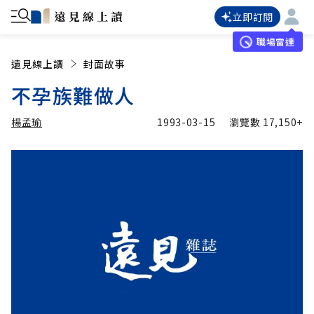
立即訂閱
職場雷達
遠見線上讀
封面故事
不孕族難做人
楊孟瑜
1993-03-15
瀏覽數
17,150+
加入追蹤
楊孟瑜