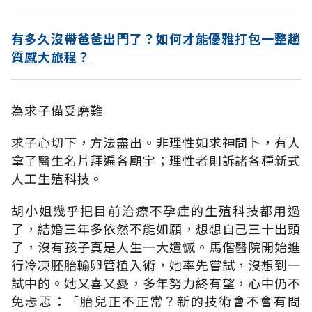
有多久沒帶爸爸出門了？如何才能優雅打包一整趟
質感大旅程？
為求子備受磨難
求子心切下，方法盡出。非理性如求神問卜，有人
拿了醫生名片拜遍各廟宇；理性者則訴諸各種新式
人工生殖科技。
胡小姐幾乎把目前治療不孕症的生殖科技都用過
了，結婚三年多依然不能如願，想想自己三十出頭
了，沒有孩子真是人生一大遺憾。馬偕醫院開始進
行冷凍胚胎輸卵管植入術，她率先嘗試，沒想到一
試中的。她又喜又憂，多年努力終有望，心中仍不
免忐忑：「胎兒正不正常？新的技術會不會有問