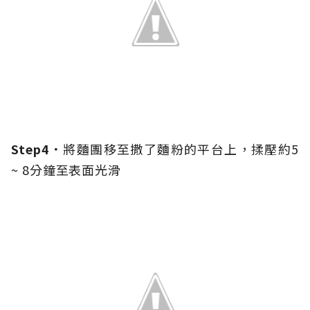
Step4．
將麵團移至撒了麵粉的平台上，揉壓約5
~ 8分鐘至表面光滑