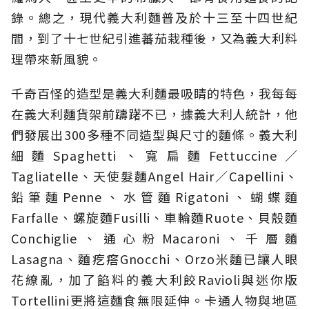
錄。總之，現代義大利麵普及於十三至十四世紀
間，到了十七世紀引進蕃茄栽種後，又為義大利料
理帶來新風貌。
千奇百怪的造型是義大利麵最吸睛的特色，我每每
在義大利麵貨架前躊躇不已，據義大利人統計，他
們發展出300多種不同造型與尺寸的麵條。義大利
細麵Spaghetti、寬扁麵Fettuccine／
Tagliatelle、天使髮麵Angel Hair／Capellini、
鉛筆麵Penne、水管麵Rigatoni、蝴蝶麵
Farfalle、螺旋麵Fusilli、車輪麵Ruote、貝殼麵
Conchiglie、通心粉Macaroni、千層麵
Lasagna、麵疙瘩Gnocchi、Orzo米麵已讓人眼
花繚亂，加了餡料的義大利餃Ravioli與迷你版
Tortellini更將這麵食無限延伸。卡通人物與地區