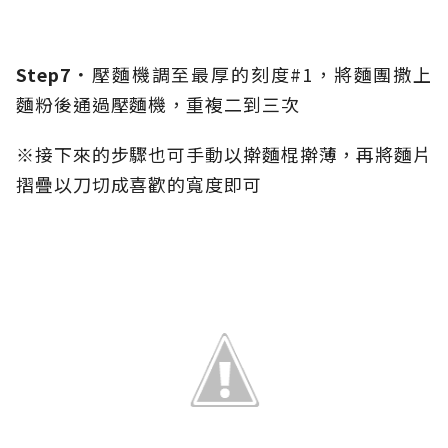
Step7．
壓麵機調至最厚的刻度#1，將麵團撒上
麵粉後通過壓麵機，重複二到三次
※接下來的步驟也可手動以擀麵棍擀薄，再將麵片
摺疊以刀切成喜歡的寬度即可