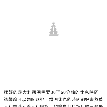
揉好的義大利麵團需要30至60分鐘的休息時間，
讓麵筋可以適度鬆弛，麵團休息的時間剛好來熬義
大利麵醬。義大利國旗上的綠白紅恰巧反映三款最