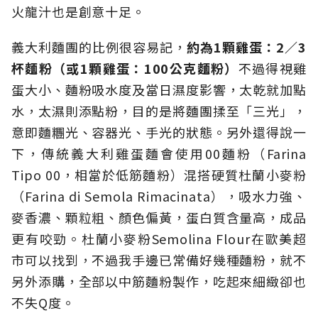
火龍汁也是創意十足。
義大利麵團的比例很容易記，
約為1顆雞蛋：2／3
杯麵粉（或1顆雞蛋：100公克麵粉）
不過得視雞
蛋大小、麵粉吸水度及當日濕度影響，太乾就加點
水，太濕則添點粉，目的是將麵團揉至「三光」，
意即麵糰光、容器光、手光的狀態。另外還得說一
下，傳統義大利雞蛋麵會使用00麵粉（Farina
Tipo 00，相當於低筋麵粉）混搭硬質杜蘭小麥粉
（Farina di Semola Rimacinata），吸水力強、
麥香濃、顆粒粗、顏色偏黃，蛋白質含量高，成品
更有咬勁。杜蘭小麥粉Semolina Flour在歐美超
市可以找到，不過我手邊已常備好幾種麵粉，就不
另外添購，全部以中筋麵粉製作，吃起來細緻卻也
不失Q度。