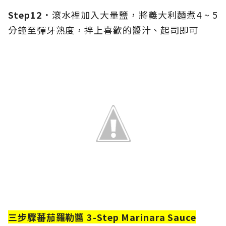
Step12．
滾水裡加入大量鹽，將義大利麵煮4 ~ 5
分鐘至彈牙熟度，拌上喜歡的醬汁、起司即可
三步驟蕃茄羅勒醬 3-Step Marinara Sauce