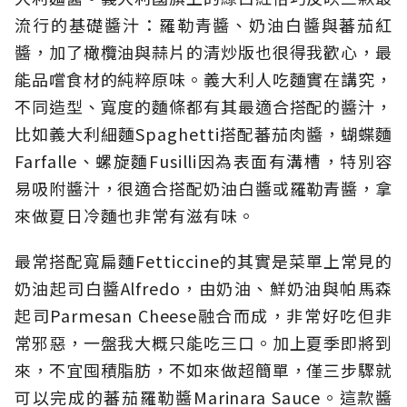
流行的基礎醬汁：羅勒青醬、奶油白醬與蕃茄紅
醬，加了橄欖油與蒜片的清炒版也很得我歡心，最
能品嚐食材的純粹原味。義大利人吃麵實在講究，
不同造型、寬度的麵條都有其最適合搭配的醬汁，
比如義大利細麵Spaghetti搭配蕃茄肉醬，蝴蝶麵
Farfalle、螺旋麵Fusilli因為表面有溝槽，特別容
易吸附醬汁，很適合搭配奶油白醬或羅勒青醬，拿
來做夏日冷麵也非常有滋有味。
最常搭配寬扁麵Fetticcine的其實是菜單上常見的
奶油起司白醬Alfredo，由奶油、鮮奶油與帕馬森
起司Parmesan Cheese融合而成，非常好吃但非
常邪惡，一盤我大概只能吃三口。加上夏季即將到
來，不宜囤積脂肪，不如來做超簡單，僅三步驟就
可以完成的蕃茄羅勒醬Marinara Sauce。這款醬