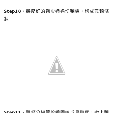
Step10．
將壓好的麵皮通過切麵機，切成寬麵條
狀
Step11．
麵條分幾等份繞圈捲成鳥巢狀，撒上麵