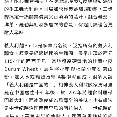
訣，耐心練習幾次，在家就能享受Q度與嚼勁滿分
的手工義大利麵。同場加映經典蕃茄羅勒醬，三步
驟搞定一鍋開胃清爽又香噴噴的醬汁，融合蕃茄、
洋蔥、羅勒與紅酒多層次的香氣，保證比調理包更
耐人尋味。
義大利麵Pasta是個集合名詞，泛指所有的義大利
麵食，原意是經過搓揉的生麵團，最早出現於西元
1154年的西西里島，當地盛產硬質地的杜蘭小麥
Durum Wheat，農戶將小麥與杜蘭小麥研磨成
粉，加入水或雞蛋及鹽揉製擀壓而成。很多人說
「義大利麵是中國的！」相傳義大利探險家馬可波
羅在中國居住十七年後，於1292年將麵食料理帶
回義大利，而後改良成為風靡全的美味。也有說法
是中世紀時治理西西里島的阿拉伯人、一世紀時的
羅馬人，甚至更早的希臘人，都有食用麵食的記