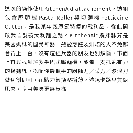
這次的操作使用KitchenAid attachement，這組
包含壓麵機Pasta Roller與切麵機Fetticcine
Cutter，是我某年感恩節特價的戰利品，從此開
啟我自製義大利麵之路。KitchenAid攪拌器算是
美國媽媽的國民神器，熱愛烹飪及烘焙的人不免都
會買上一台，沒有這組兵器的朋友也別煩惱，市面
上可以找到許多手搖式壓麵機，或者一支孔武有力
的擀麵棍，搭配你最順手的廚師刀／菜刀／波浪刀
做切割即可，花點力氣揉壓擀薄，消耗卡路里兼練
肌肉，享用美味更無負擔！