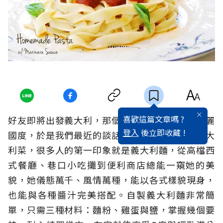
喜歡這篇文章嗎 ?
好友即將出發義大利，那個曾讓我流連忘返的美麗
登入
後立即收藏 !
國度，於是我們最近的談話很「義國」。說到義大
利菜，很多人的第一印象就是義大利麵，從高檔西
式餐廳、巷口小吃攤到便利商店總能一窺她的美
貌，她儀態萬千、風情萬種，能以各式樣貌現身，
也能與各種醬汁完美搭配。自製義大利麵非常簡
單，只需三種材料：麵粉、雞蛋與鹽，掌握幾個要