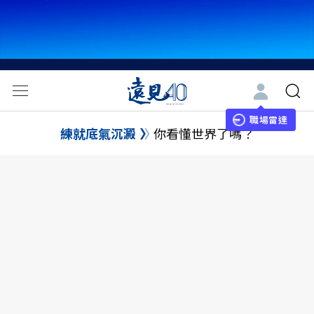
職場雷達
練就底氣沉澱
你看懂世界了嗎？