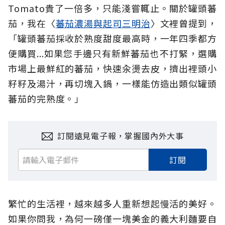
Tomato貴了一倍多，只能淺嘗輒止。關於罐頭蕃
茄，我在〈
蕃茄濃湯與起司三明治
〉文裡曾提到，
「罐頭蕃茄採收於熟度甜度最高時，一年四季都方
便購買...如果您手邊只有新鮮蕃茄也不打緊，選購
市場上最鮮紅的蕃茄，快速汆燙去皮，擠出裡頭小
籽籽及湯汁，再切塊入鍋，一樣能仿造出類似罐頭
蕃茄的完熟度。」
訂閱遠見電子報，掌握國內外大事
訂閱
繁忙的生活裡，越來越多人重新想起慢活的美好。
如果你問我，為何一磅僅一塊美金的義大利麵要自