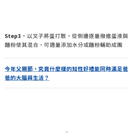
Step3．
以叉子將蛋打散，從側邊逐量撥進蛋液與
麵粉使其混合，可適量添加水分或麵粉輔助成團
今年父親節，究竟什麼樣的知性好禮能同時滿足爸
爸的大腦與生活？