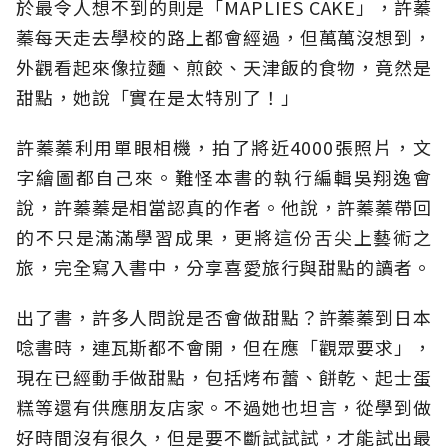
於最令人想不到的則是「MAPLIES CAKE」，許蓁
蓁每天走去學校的路上都會經過，但萬萬沒想到，
外觀看起來像拉麵、煎餃、天津飯的食物，竟然是
甜點，她說「實在是太特別了！」
許蓁蓁利用單眼相機，拍了將近4000張照片，文
字繪圖都自己來。難怪本書的執行編輯吳翔逸會
說，許蓁蓁是相當認真的作者。他說，許蓁蓁帶回
的不只是滿滿學習成果，更將這份舌尖上藝術之
旅，完全寫入書中，分享喜愛旅行與甜點的讀者。
出了書，許多人問說是否會做甜點？許蓁蓁到日本
唸書時，連瓦斯都不會開，但在應「觀眾要求」，
現在已經動手做甜點，包括烤布蕾、餅乾、起士蛋
糕等還有供應朋友店家。不過她也坦言，從學到做
好時間沒有很久，但是要不斷試試試，才能試出最