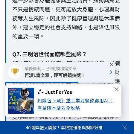
進一步影響身體健康與生活品質。孤獨與孤立
不只是情感問題，更可能放大身體、心理與財
務等人生風險，因此除了健康管理與退休準備
外，建立穩定的社會支持網絡，也是降低風險
的重要一環。
Q7. 三明治世代面臨哪些風險？
A7：三明治世代通常同時肩負照顧父母、扶養
×
最後衝刺：已閱讀2/3篇文章
子女及工作責任，因此容易面臨心理健康、財
再讀1篇文章，即可解鎖抽獎！
務壓力及身體狀況等多重風險。「扶養與照護
責任」已成為三明治世代最主要的心理壓力來
Just For You
源，長期下來可能影響健康、退休準備與財務
知識包下載》重工業到餐飲都用AI！
規劃。及早建立完善的保障、退休準備與家庭
產業降本增效全攻略
支持網絡，有助於提升面對人生風險的韌性。
40 週年盛大開啟！享限定優惠與獨家好禮