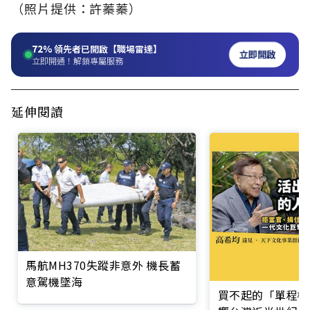
（照片提供：許蓁蓁）
72%
領先者已開啟【職場雷達】
立即開啟
立即開通！解鎖專屬服務
延伸閱讀
馬航MH370失蹤非意外 機長蓄
意駕機墜海
買不起的「單程機