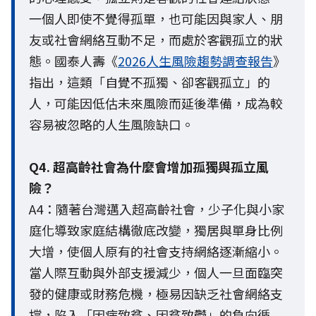
一個人即使不覺得孤單，也可能因與家人、朋
友或社會網絡互動不足，而處於客觀孤立的狀
態。國泰人壽《
2026人生風險趨勢調查報告
》
指出，這類「自覺不孤獨、卻客觀孤立」的
人，可能因低估未來風險而延後準備，成為較
容易被忽略的人生風險缺口。
Q4. 超高齡社會為什麼會增加孤獨與孤立風
險？
A4：隨著台灣邁入超高齡社會，少子化與小家
庭化導致家庭結構徹底改變，獨居與單身比例
大增，使個人原有的社會支持網絡逐漸縮小。
當人際互動與外部支援減少，個人一旦面臨突
發的健康或財務危機，極易因缺乏社會網絡支
撐，陷入「因病致貧、因貧致鬱」的負向循