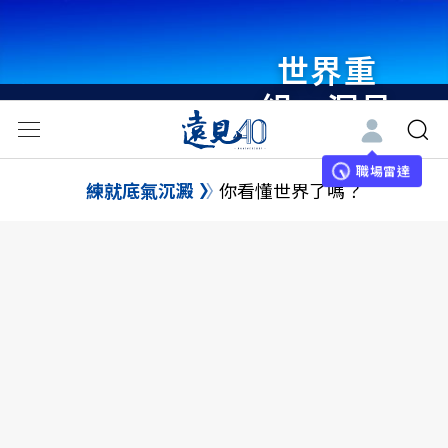
世界重
組・洞見
未來 與
世界領袖
職場雷達
練就底氣沉澱
你看懂世界了嗎？
同行