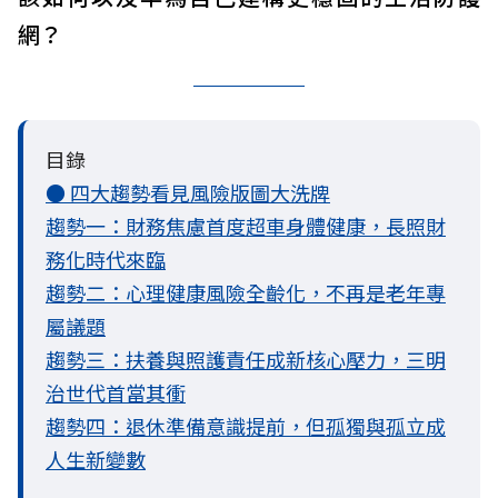
網？
目錄
● 四大趨勢看見風險版圖大洗牌
趨勢一：財務焦慮首度超車身體健康，長照財
務化時代來臨
趨勢二：心理健康風險全齡化，不再是老年專
屬議題
趨勢三：扶養與照護責任成新核心壓力，三明
治世代首當其衝
趨勢四：退休準備意識提前，但孤獨與孤立成
人生新變數