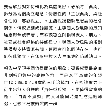
要理解孤獨如何轉化為具體風險，必須將「孤獨」
拆分為兩個獨立概念：情感性的「主觀孤獨」與社
會性的「客觀孤立」。主觀孤獨指缺乏想要的社會
關係、情感連結或歸屬感，主導個人對風險的感知
強度與焦慮程度；而客觀孤立則指與家人、朋友、
社區或社會網絡的接觸很少，與個人對風險的規劃
準備與支持資源有關，這兩者可能同時存在，也可
能彼此獨立，在無形中拉大人生風險的防護缺口。
報告中呈現幾個值得關注的現象：孤獨感受最高並
非刻板印象中的高齡族群，而是20至29歲的年輕
世代；而50至59歲的三明治族群，在照護壓力下
衍生出無人分擔的「責任型孤獨」。更值得留意的
是，「自覺不孤獨」的人可能同時是社會連結薄
弱、也較不易被辨識的一群。