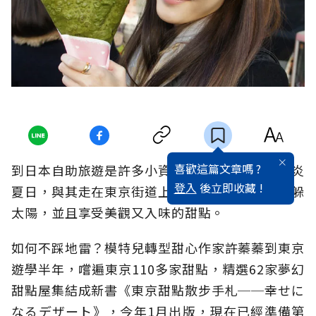
喜歡這篇文章嗎 ?
到日本自助旅遊是許多小資女孩的紓壓方法。炎炎
登入
後立即收藏 !
夏日，與其走在東京街道上，不如找家特別店家躲
太陽，並且享受美觀又入味的甜點。
如何不踩地雷？模特兒轉型甜心作家許蓁蓁到東京
遊學半年，嚐遍東京110多家甜點，精選62家夢幻
甜點屋集結成新書《東京甜點散步手札──幸せに
なるデザート》，今年1月出版，現在已經準備第