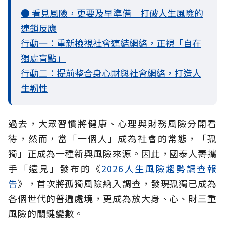
● 看見風險，更要及早準備 打破人生風險的
連鎖反應
行動一：重新檢視社會連結網絡，正視「自在
獨處盲點」
行動二：提前整合身心財與社會網絡，打造人
生韌性
過去，大眾習慣將健康、心理與財務風險分開看
待，然而，當「一個人」成為社會的常態，「孤
獨」正成為一種新興風險來源。因此，國泰人壽攜
手「遠見」發布的《
2026人生風險趨勢調查報
告
》，首次將孤獨風險納入調查，發現孤獨已成為
各個世代的普遍處境，更成為放大身、心、財三重
風險的關鍵變數。