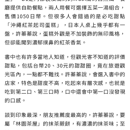
廳提供自助餐點，兩人用餐可選擇五菜一湯組合，
售價1050日幣。但很多人會錯過的是必吃甜點
「沖繩紅茶起司蛋糕」，日本人桌上幾乎都有一
盤，許蓁蓁說，蛋糕外觀是不加裝飾的無印風格，
但卻能聞到濃郁撲鼻的紅茶香氣。
書中也有許多當地人知道，但觀光客不知道的評價
甜點，包括台幣20、30元的甜甜圈，竟在旅遊觀
光區內，一點都不難找。許蓁蓁說，會選入書中的
店家，特色是甜度不高，吃起來有層次感，也就是
吃到第二口、第三口時，口中還會中第一口沒發現
的口感。
談到印象最深，朋友推薦度最高的，許蓁蓁說，要
屬「林園茶屋」的抹茶蕨餅，有濃濃的抹茶味；至