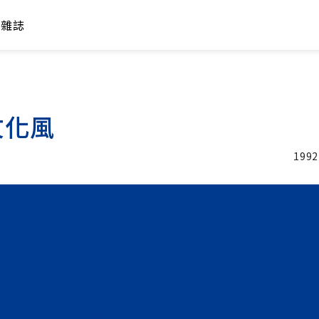
年雜誌
文化風
1992
加入追蹤