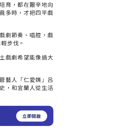
培育，都在艱辛地向
竟多時，才把四平戲
戲劇節奏、唱腔，戲
年輕步伐。
土戲劇希望能像過大
管藝人「仁愛姨」呂
史，和宜蘭人從生活
立即開啟