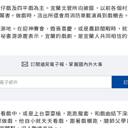
歌仔戲及四平戲為主。宜蘭北管所向披靡，以前各個村
厲害。做戲時，派出所還會用消防車載演員到戲棚去
發源地。在迎神賽會、婚喪喜慶，或是農餘閒暇時，就
行祕書游源鏗表示，宜蘭的戲劇，是宜蘭人共同相信的
訂閱遠見電子報，掌握國內外大事
在看戲中，或是上台耍耍槍，跑跑龍套，和戲曲結下深
都做戲，他自小就天天看戲，跟著戲棚跑，隨師父學