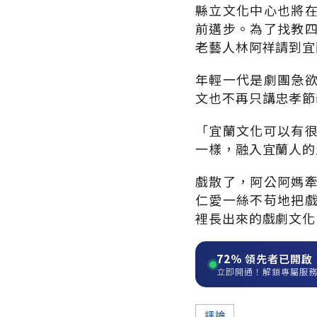
縣立文化中心也將
前邁步。為了找教
老藝人林阿祥請到宜
年輕一代是劇團急
文也不再只講忠孝節
「宜蘭文化可以有
一樣，融入宜蘭人的
戲散了，阿公阿媽
仁愛一絲不苟地把
裡長出來的戲劇文化
72%
領先者已開啟
立即開通！解鎖專屬服
評論