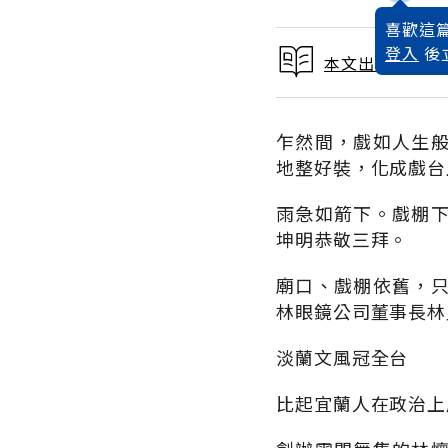
喜歡這篇
登入
後
本文出自 1992
乍然間，戲如人生
地整好裝，化成戲台
雨急如箭下。戲棚
坤明恭敬三拜。
廟口、戲棚依舊，
林眼鏡公司董事長林
淡蘭文風冠全台
比起宜蘭人在政治上