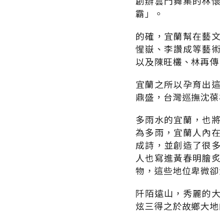
創辦雲門舞集的林
霸」。
的確，宜蘭幫在藝
惺嶽、李讚成等藝
以及陳旺欉、林再傳
宜蘭之所以孕育出
鼎盛，台灣巡撫沈葆
多雨水的宜蘭，也
為多雨，宜蘭人內
成詩，並創造了很
人也寫進黃春明膾
物，這些地位卑微卻
阡陌遠山，秀麗的
炫三得之於故鄉大地