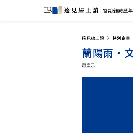
當期雜誌
歷
遠見線上讀
特別企畫
蘭陽雨‧
蕭富元
蕭富元