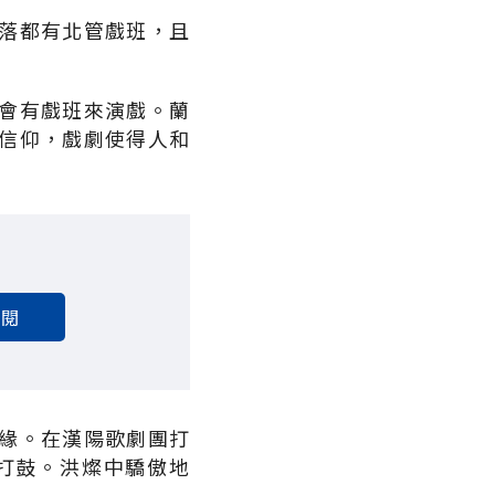
落都有北管戲班，且
。
會有戲班來演戲。蘭
信仰，戲劇使得人和
訂閱
緣。在漢陽歌劇團打
打鼓。洪燦中驕傲地