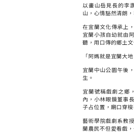
以畫山岳見長的李
山，心情豁然清朗，
在宜蘭文化傳承上
宜蘭小孩自幼就由
聽，用口傳的鄉土文
「阿媽就是宜蘭大地
宜蘭中山公園午後
生。
宜蘭號稱戲劇之鄉
內，小林眼鏡董事
子占位置，廟口穿梭
藝術學院戲劇系教
蘭農民不但愛看戲，