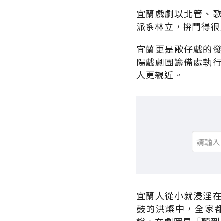
宜蘭戲劇以北管、
派系林立，拚鬥得很
宜蘭更是歌仔戲的
陽戲劇團籌備處執
人更親近。
宜蘭人從小就浸淫
鼓的洪燦中，全家