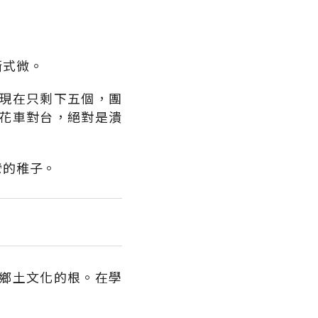
漸式微。
現在只剩下五個，團
花車對台，絕對是潰
彎的稚子。
鄉土文化的根。在學