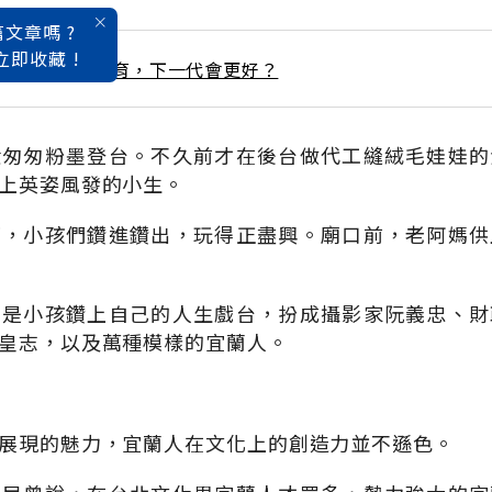
文章嗎 ?
立即收藏 !
 / 8月號雜誌 教育，下一代會更好？
般匆匆粉墨登台。不久前才在後台做代工縫絨毛娃娃的
上英姿風發的小生。
下，小孩們鑽進鑽出，玩得正盡興。廟口前，老阿媽供
只是小孩鑽上自己的人生戲台，扮成攝影家阮義忠、財
皇志，以及萬種模樣的宜蘭人。
展現的魅力，宜蘭人在文化上的創造力並不遜色。