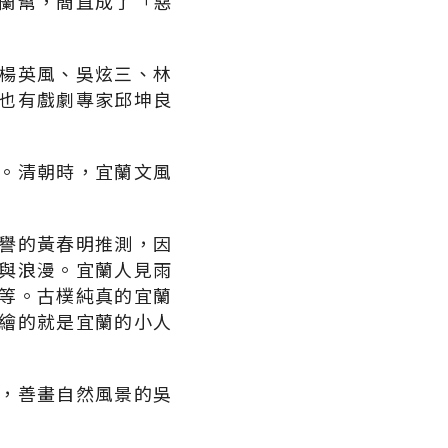
蘭幫，簡直成了「惡
楊英風、吳炫三、林
也有戲劇專家邱坤良
。清朝時，宜蘭文風
譽的黃春明推測，因
與浪漫。宜蘭人見雨
等。古樸純真的宜蘭
繪的就是宜蘭的小人
，善畫自然風景的吳