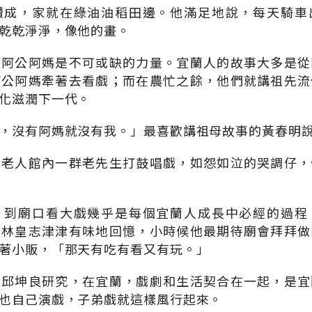
讚成，家就在綠油油稻田邊。他滿足地說，每天騎車
乾乾淨淨，像他的畫。
，阿公阿媽是不可或缺的力量。宜蘭人的故事大多是從
阿公阿媽牽著去看戲；而在農忙之餘，他們就講祖先流
化滋潤下一代。
，沒有阿媽就沒有我。」最喜歡講祖母故事的黃春明
，老人館內一群老先生打鼓唱戲，如怨如泣的哭調仔，
，到廟口看大戲幾乎是每個宜蘭人成長中必經的過程
長林皇志津津有味地回憶，小時候他最期待廟會拜拜做
著小販，「那天有吃有看又有玩。」
授邱坤良研究，在宜蘭，戲劇和生活契合在一起，是宜
也自己演戲，子弟戲就這樣風行起來。