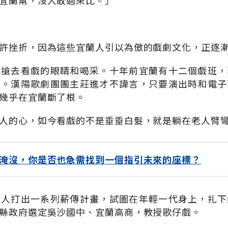
宜蘭幫，沒人敢過來比。」
許挫折，因為這些宜蘭人引以為傲的戲劇文化，正逐
隊搶去看戲的眼睛和喝采。十年前宜蘭有十二個戲班，
半。漢陽歌劇團團主莊進才不諱言，只要演出時和電子
幾乎在宜蘭斷了根。
人的心，如今看戲的不是垂垂白髮，就是躺在老人臂
淹沒，你是否也急需找到一個指引未來的座標？
蘭人打出一系列薪傳計畫，試圖在年輕一代身上，扎下
縣政府選定吳沙國中、宜蘭高商，教授歌仔戲。