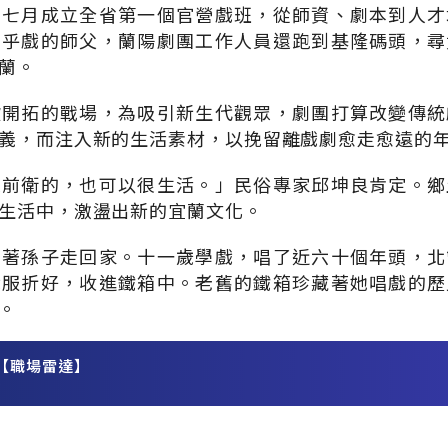
在七月成立全省第一個官營戲班，從師資、劇本到人才
四乎戲的師父，蘭陽劇團工作人員還跑到基隆碼頭，尋
蘭。
欲開拓的戰場，為吸引新生代觀眾，劇團打算改變傳統
義，而注入新的生活素材，以挽留離戲劇愈走愈遠的
很前衛的，也可以很生活。」民俗專家邱坤良肯定。鄉
生活中，激盪出新的宜蘭文化。
牽著孫子走回家。十一歲學戲，唱了近六十個年頭，北
戲服折好，收進鐵箱中。老舊的鐵箱珍藏著她唱戲的歷
。
【職場雷達】
務