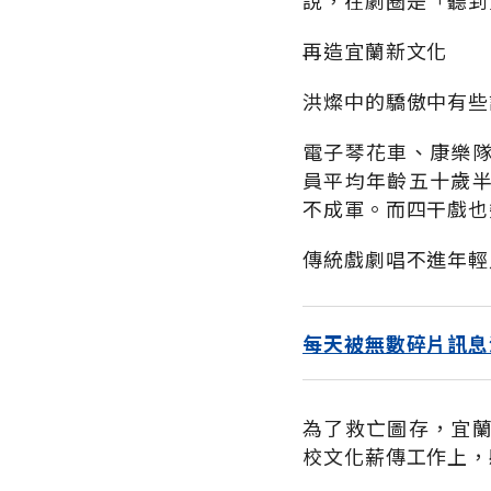
說，在劇圈是「聽到
再造宜蘭新文化
洪燦中的驕傲中有些
電子琴花車、康樂
員平均年齡五十歲
不成軍。而四干戲也
傳統戲劇唱不進年輕
每天被無數碎片訊息
為了救亡圖存，宜
校文化薪傳工作上，