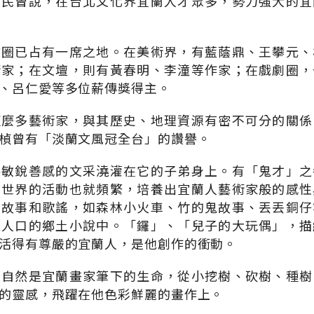
懷民曾說，在台北文化界宜蘭人才眾多，勢力強大的宜
文圈已占有一席之地。在美術界，有藍蔭鼎、王攀元、
術家；在文壇，則有黃春明、李潼等作家；在戲劇圈，
、呂仁愛等多位薪傳獎得主。
這麼多藝術家，與其歷史、地理資源有密不可分的關係
楨曾有「淡蘭文風冠全台」的讚譽。
將敏銳善感的文采澆灌在它的子弟身上。有「鬼才」之
在世界的活動也就頻繁，培養出宜蘭人藝術家般的感性
多故事和歌謠，如森林小火車、竹的鬼故事、丟丟銅仔
炙人口的鄉土小說中。「鑼」、「兒子的大玩偶」，描
活得有尊嚴的宜蘭人，是他創作的衝動。
大自然是宜蘭畫家筆下的生命，從小挖樹、砍樹、種樹
的靈感，飛躍在他色彩鮮麗的畫作上。