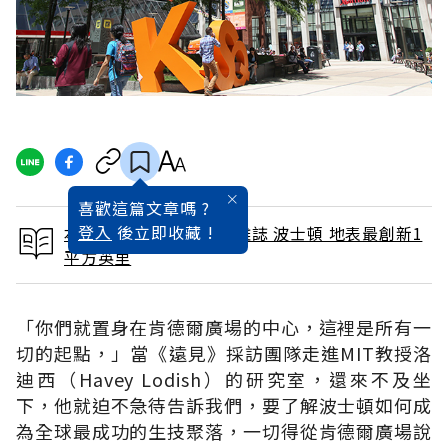
喜歡這篇文章嗎 ?
登入
後立即收藏 !
本文出自 2016 / 8月號雜誌 波士頓 地表最創新1
平方英里
「你們就置身在肯德爾廣場的中心，這裡是所有一
切的起點，」當《遠見》採訪團隊走進MIT教授洛
迪西（Havey Lodish）的研究室，還來不及坐
下，他就迫不急待告訴我們，要了解波士頓如何成
為全球最成功的生技聚落，一切得從肯德爾廣場說