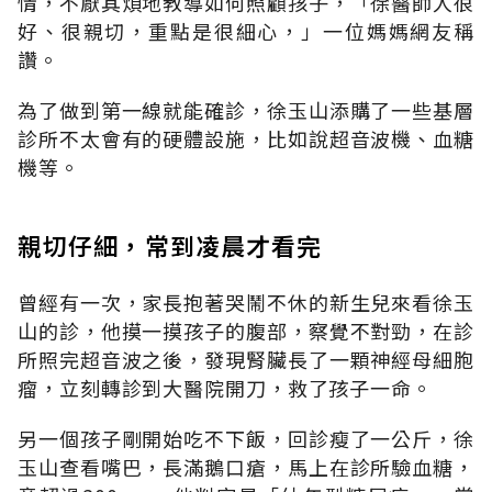
情，不厭其煩地教導如何照顧孩子，「徐醫師人很
好、很親切，重點是很細心，」一位媽媽網友稱
讚。
為了做到第一線就能確診，徐玉山添購了一些基層
診所不太會有的硬體設施，比如說超音波機、血糖
機等。
親切仔細，常到凌晨才看完
曾經有一次，家長抱著哭鬧不休的新生兒來看徐玉
山的診，他摸一摸孩子的腹部，察覺不對勁，在診
所照完超音波之後，發現腎臟長了一顆神經母細胞
瘤，立刻轉診到大醫院開刀，救了孩子一命。
另一個孩子剛開始吃不下飯，回診瘦了一公斤，徐
玉山查看嘴巴，長滿鵝口瘡，馬上在診所驗血糖，