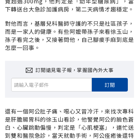
竟超過300mg，他判定是「幼年型糖尿病」，當
下轉送台大急診加護病房，第二天病情才趨穩定。
對他而言，基層兒科醫師守護的不只是社區孩子，
而是一家人的健康。有些阿嬤帶孫子來看徐玉山，
孫子看完之後，又接著問他，自己腳痠手麻到底是
怎麼一回事。
訂閱遠見電子報，掌握國內外大事
訂閱
還有一個阿公肚子痛、噁心又冒冷汗，來找次專科
是肝膽腸胃科的徐玉山看診，他警覺阿公的臉色蒼
白、心臟跳動偏慢，判定是「心肌梗塞」，連忙送
到雙和醫院急診，當天就動手術，阿公痊癒後還特