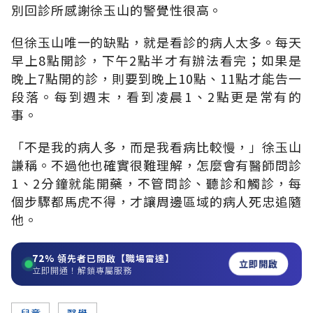
別回診所感謝徐玉山的警覺性很高。
但徐玉山唯一的缺點，就是看診的病人太多。每天
早上8點開診，下午2點半才有辦法看完；如果是
晚上7點開的診，則要到晚上10點、11點才能告一
段落。每到週末，看到凌晨1、2點更是常有的
事。
「不是我的病人多，而是我看病比較慢，」徐玉山
謙稱。不過他也確實很難理解，怎麼會有醫師問診
1、2分鐘就能開藥，不管問診、聽診和觸診，每
個步驟都馬虎不得，才讓周邊區域的病人死忠追隨
他。
72%
領先者已開啟【職場雷達】
立即開啟
立即開通！解鎖專屬服務
兒童
醫學