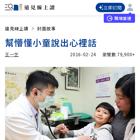
立即訂閱
職場雷達
遠見線上讀
封面故事
幫懵懂小童說出心裡話
王一芝
2016-02-24
瀏覽數
79,900+
加入追蹤
王一芝