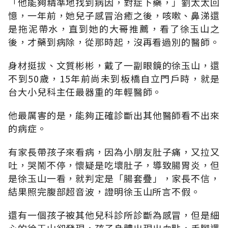
「他能夠精準地找到病因，對症下藥，」劉太太回
憶，一年前，她兒子感冒治癒之後，咳嗽、鼻涕還
是拖泥帶水，直到她的大哥推薦，看了徐玉山之
後，才藥到病除，從那時起，沒再看過別的醫師。
身材挺拔、文質彬彬，戴了一副眼鏡的徐玉山，還
不到50歲，15年前尚未到板橋自立門戶時，就是
台大小兒科主任最器重的年輕醫師。
他最厲害的是，能夠正確診斷出其他醫師看不出來
的病症。
有家長帶孩子來看病，因為小朋友肚子痛，又拉又
吐，哭鬧不停，懷疑是吃壞肚子，導致腸胃炎，但
是徐玉山一看，就判定是「腸套疊」，家長不信，
結果照完腹部超音波，證明徐玉山所言不假。
還有一個孩子被其他兒科診所診斷為感冒，但是細
心的徐玉山卻發現，孩子身體出現出血點，手腳還