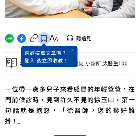
聽遠見
喜歡這篇文章嗎 ?
登入
後立即收藏 !
本文出自 2016 / 3月號雜誌 小診所 大醫生100
一位帶一歲多兒子來看感冒的年輕爸爸，在
門前候診時，見到許久不見的徐玉山，第一
句話就是抱怨，「徐醫師，您的診好難
掛！」