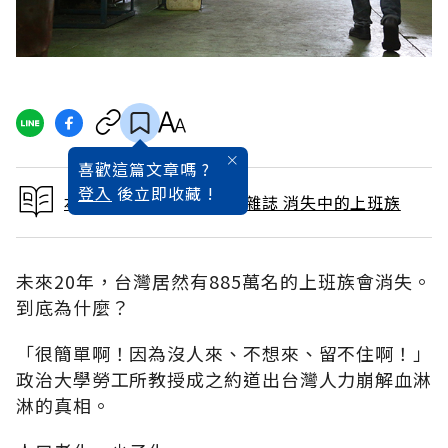
喜歡這篇文章嗎 ?
登入
後立即收藏 !
本文出自 2015 / 10月號雜誌 消失中的上班族
未來20年，台灣居然有885萬名的上班族會消失。
到底為什麼？
「很簡單啊！因為沒人來、不想來、留不住啊！」
政治大學勞工所教授成之約道出台灣人力崩解血淋
淋的真相。