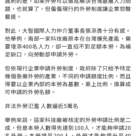
諷刺的是，如果外勞可以徹底解決台灣基層人力問
題，也就算了，但偏偏現行的外勞制度讓企業怨聲
載道。
對此，大智國際人力仲介董事長張添勇十分有感。
他舉例，南部一家科技廠原本在台灣擴充產能，需
要增添400名人力，卻一直招不到足額本勞，為補
足缺口，向勞動部申請外勞。
但依現行企業申請外勞制度，政府除了只給予特定
幾個急需外勞的產業，不同的申請額度比例，而且
得要以企業內部的本勞為基數，乘上比例，換算成
可申請的外勞名額。
非法外勞氾濫 人數逼近5萬名
舉例來說，這家科技廠被核定的外勞申請比例是二
成，但是本勞人數得先達到100人，才能夠申請20
名外勞，本勞增至200人，外勞才能夠提升至40