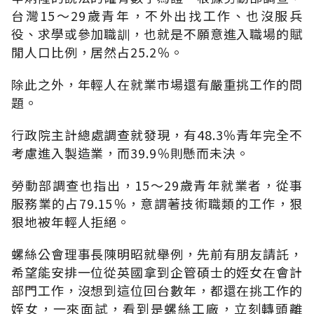
台灣15～29歲青年，不外出找工作、也沒服兵
役、求學或參加職訓，也就是不願意進入職場的賦
閒人口比例，居然占25.2％。
除此之外，年輕人在就業市場還有嚴重挑工作的問
題。
行政院主計總處調查就發現，有48.3％青年完全不
考慮進入製造業，而39.9％則懸而未決。
勞動部調查也指出，15～29歲青年就業者，從事
服務業的占79.15％，意謂著技術職類的工作，狠
狠地被年輕人拒絕。
螺絲公會理事長陳明昭就舉例，先前有朋友請託，
希望能安排一位從英國拿到企管碩士的姪女在會計
部門工作，沒想到這位回台數年，都還在挑工作的
姪女，一來面試，看到是螺絲工廠，立刻轉頭離