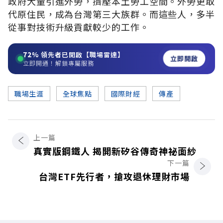
政府大量引進外勞，擠壓本土勞工空間。外勞更取
代原住民，成為台灣第三大族群。而這些人，多半
從事對技術升級貢獻較少的工作。
72%
領先者已開啟【職場雷達】
立即開啟
立即開通！解鎖專屬服務
職場生涯
全球焦點
國際財經
傳產
上一篇
真實版鋼鐵人 揭開新矽谷傳奇神祕面紗
下一篇
台灣ETF先行者，搶攻退休理財市場