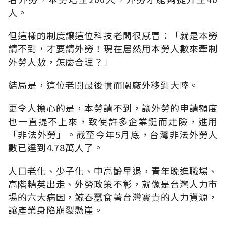
人。
但這樣的制度讓這位科技老闆很感冒：「就是本勞
請不到，才要請外勞！現在居然用本勞人數來牽制
外勞人數，怎麼合理？」
結局是，這位老闆最後憤而關廠外移到大陸。
更令人擔心的是，本勞請不到，讓外勞的申請額度
也一直提不上來，致使許多企業鋌而走險，進用
「非法外勞」。截至今年5月底，台灣非法外勞人
數已達到4.78萬人了。
人口老化、少子化、中高齡早退，青年晚進職場、
高階精英出走、外勞政策不彰，就像是台灣人力市
場的六大病因，鯨吞蠶食著台灣寶貴的人力資源，
讓產業身陷崩裂懸崖。