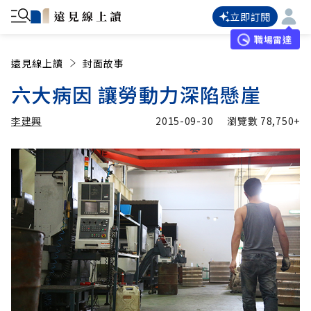
立即訂閱
職場雷達
遠見線上讀
封面故事
六大病因 讓勞動力深陷懸崖
李建興
2015-09-30
瀏覽數
78,750+
加入追蹤
李建興