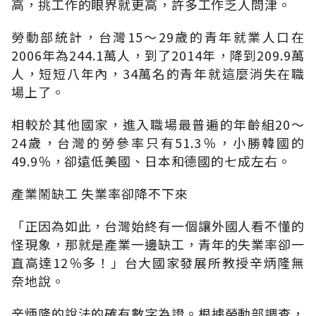
高，挑工作的眼界就更高，許多工作乏人問津。
勞動部統計，台灣15～29歲的青年就業人口在
2006年為244.1萬人，到了2014年，降到209.9萬
人，短短八年內，34萬名的青年就這麼消失在職
場上了。
相較於其他國家，進入職場最普遍的年齡組20～
24歲，台灣的勞參率只有51.3％，小勝韓國的
49.9％，卻遠低美國、日本和德國的七成左右。
產業鬧缺工 失業率卻降不下來
「正因為如此，台灣始終有一個讓外國人看不懂的
怪現象，那就是產業一邊缺工，青年的失業率卻一
直高達12％多！」台大國家發展所教授辛炳隆無
奈地說。
辛炳隆的說法的確有數字為證。根據勞動部調查，