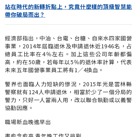
站在時代的新轉折點上，究竟什麼樣的頂級智慧能
帶你破局而出？
經濟部指出，中油、台電、台糖、自來水四家國營
事業，2014年屆臨退休及申請退休近1946名，占
總員工比率在4％左右。加上這些公司年齡都偏
高，約在50歲，若每年以5％的退休率計算，代表
未來五年國營事業員工將有1／4換血。
警界也面臨人力短缺的慘況，2015年光是雲林縣
警察就有124人申請退休，相當於少了一個分局的
警力，只好一人當兩人用，改以聯合執勤或以義警
協勤因應。
職場新血晚進早出
書愈念愈高 青年晚工作又挑剔