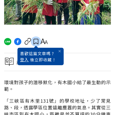
喜歡這篇文章嗎 ?
登入
後立即收藏 !
本文出自教育好好玩
環境對孩子的潛移默化，有木國小給了最生動的示
範。
「三峽區有木里131號」的學校地址，少了常見
路、段，透露學區位置遠離塵囂的氣息。其實從三
峽市區到有木國小，距離是並不算遠的30分鐘車