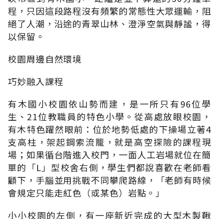
程，只因這段路程沒有頻繁的常態性大眾運輸，阻
絕了人潮，沿途的青翠山林、澄淨空氣與靜謐，得
以保留。
校園周邊自然環境
巧妙融入課程
有木國小校園依山勢而建，是一所只有96位學
生、21位教職員的特色小學。從高處放眼校園，
有木特色躍然眼前：位於地勢低處的下操場立著4
支高柱，架起鋼索流籠，就是高空探險的課程現
場；如果循台階進入校門，一面人工岩場就位在簡
單的「L」型校舍右側，學生們都說喜歡在老師看
顧下，手腦並用挑戰不同攀爬路線，「老師有時候
會規定只能走紅色（或某色）岩點。」
小小校園的左側，有一座新近完成的大型木製鞦