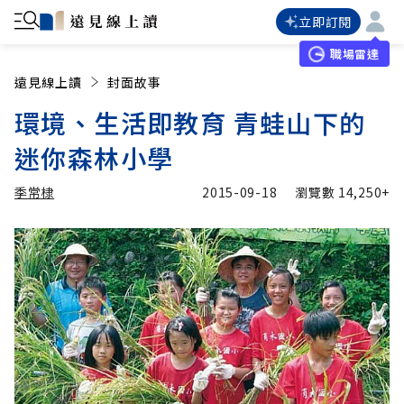
立即訂閱
職場雷達
遠見線上讀
封面故事
環境、生活即教育 青蛙山下的
迷你森林小學
季常棣
2015-09-18
瀏覽數
14,250+
加入追蹤
季常棣