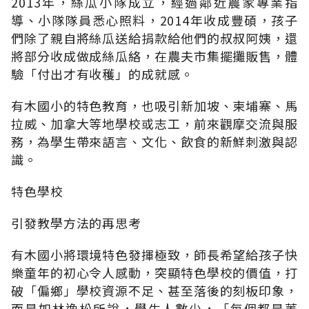
2013年，絲瓜小隊成立，經過鄰近農家專業指
導、小隊隊員悉心照料，2014年收成豐碩，孩子
們除了親自將絲瓜送給捐款給他們的叔叔阿姨，還
將部分收成做成絲瓜絡，在農夫市集擺攤販售，體
驗「付出才有收穫」的成就感。
有木國小的特色教育，也吸引新加坡、柬埔寨、馬
拉威、加拿大等地學校或志工，前來觀摩交流與服
務，為學生帶來語言、文化、飲食的新鮮刺激與認
識。
特色學校
引發教學方法的再思考
有木國小將環境特色發揮極致，師長希望給孩子快
樂童年的初心令人感動，突顯特色學校的價值，打
破「偏鄉」學校資源不足、甚至落後的刻板印象，
而是如林逸松所說，學生人數少，「每個都是菁