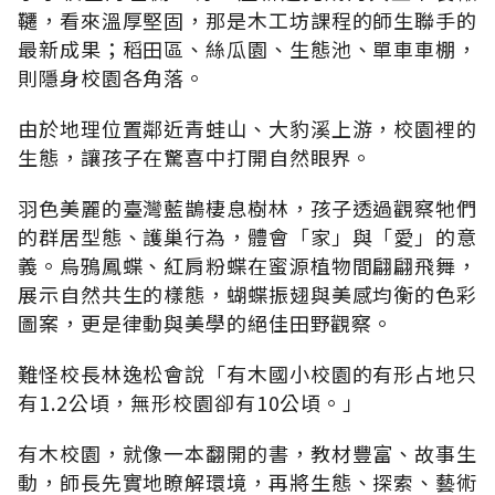
韆，看來溫厚堅固，那是木工坊課程的師生聯手的
最新成果；稻田區、絲瓜園、生態池、單車車棚，
則隱身校園各角落。
由於地理位置鄰近青蛙山、大豹溪上游，校園裡的
生態，讓孩子在驚喜中打開自然眼界。
羽色美麗的臺灣藍鵲棲息樹林，孩子透過觀察牠們
的群居型態、護巢行為，體會「家」與「愛」的意
義。烏鴉鳳蝶、紅肩粉蝶在蜜源植物間翩翩飛舞，
展示自然共生的樣態，蝴蝶振翅與美感均衡的色彩
圖案，更是律動與美學的絕佳田野觀察。
難怪校長林逸松會說「有木國小校園的有形占地只
有1.2公頃，無形校園卻有10公頃。」
有木校園，就像一本翻開的書，教材豐富、故事生
動，師長先實地瞭解環境，再將生態、探索、藝術