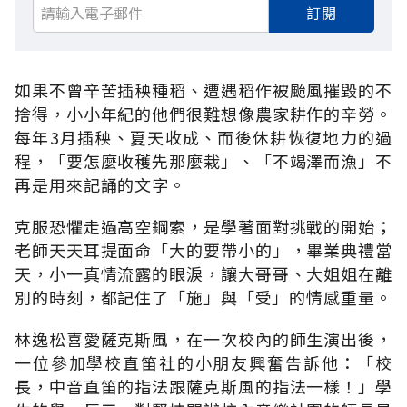
訂閱
如果不曾辛苦插秧種稻、遭遇稻作被颱風摧毀的不
捨得，小小年紀的他們很難想像農家耕作的辛勞。
每年3月插秧、夏天收成、而後休耕恢復地力的過
程，「要怎麼收穫先那麼栽」、「不竭澤而漁」不
再是用來記誦的文字。
克服恐懼走過高空鋼索，是學著面對挑戰的開始；
老師天天耳提面命「大的要帶小的」，畢業典禮當
天，小一真情流露的眼淚，讓大哥哥、大姐姐在離
別的時刻，都記住了「施」與「受」的情感重量。
林逸松喜愛薩克斯風，在一次校內的師生演出後，
一位參加學校直笛社的小朋友興奮告訴他：「校
長，中音直笛的指法跟薩克斯風的指法一樣！」學