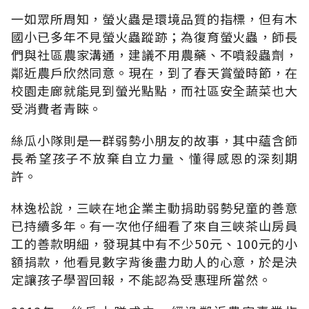
一如眾所周知，螢火蟲是環境品質的指標，但有木
國小已多年不見螢火蟲蹤跡；為復育螢火蟲，師長
們與社區農家溝通，建議不用農藥、不噴殺蟲劑，
鄰近農戶欣然同意。現在，到了春天賞螢時節，在
校園走廊就能見到螢光點點，而社區安全蔬菜也大
受消費者青睞。
絲瓜小隊則是一群弱勢小朋友的故事，其中蘊含師
長希望孩子不放棄自立力量、懂得感恩的深刻期
許。
林逸松說，三峽在地企業主動捐助弱勢兒童的善意
已持續多年。有一次他仔細看了來自三峽茶山房員
工的善款明細，發現其中有不少50元、100元的小
額捐款，他看見數字背後盡力助人的心意，於是決
定讓孩子學習回報，不能認為受惠理所當然。