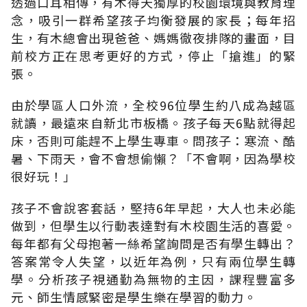
透過口耳相傳，有木得天獨厚的校園環境與教育理
念，吸引一群希望孩子均衡發展的家長；每年招
生，有木總會出現爸爸、媽媽徹夜排隊的畫面，目
前校方正在思考更好的方式，停止「搶進」的緊
張。
由於學區人口外流，全校96位學生約八成為越區
就讀，最遠來自新北市板橋。孩子每天6點就得起
床，否則可能趕不上學生專車。問孩子：寒流、酷
暑、下雨天，會不會想偷懶？「不會啊，因為學校
很好玩！」
孩子不會說客套話，堅持6年早起，大人也未必能
做到，但學生以行動表達對有木校園生活的喜愛。
每年都有父母抱著一絲希望詢問是否有學生轉出？
答案常令人失望，以近年為例，只有兩位學生轉
學。分析孩子視通勤為無物的主因，課程豐富多
元、師生情感緊密是學生樂在學習的動力。