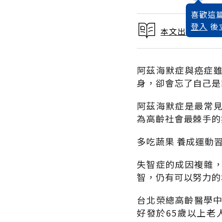
喜歡這篇
登入
後
本文出自聰明吃
阿茲海默症與癌症
身，卻會忘了自己是
阿茲海默症是最常
為高齡社會最棘手的
多吃蔬果 養成運動
失智症的成因複雜
智，仍有可以努力的
台北榮總高齡醫學中
好發於65歲以上