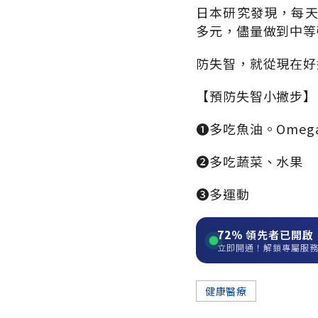
日本研究發現，每天
多元，儘量做到中等
防失智，就從現在好
【預防失智小撇步】
➊多吃魚油。Ome
➋多吃蔬菜、水果
➌多運動
72%
領先者已開啟
立即開通！解鎖專屬服
健康醫療