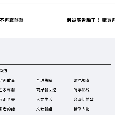
健不再霧煞煞
別被廣告騙了！ 購買
頻道
封面故事
全球焦點
遠見調查
名家專欄
兩岸新世紀
時事熱線
特別企畫
人文生活
台灣新希望
編者的話
文教新語
精采人物