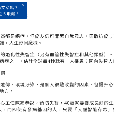
文章嗎 ?
立即收藏 !
，才能對身體好
雖然都是絕症，但癌友仍可靠著自我意志，勇敢抗癌；
誰，人生形同繳械。
見的退化性失智症（另有血管性失智症和其他類型）。
病症之一，估計全球每4秒就有一人罹患；國內失智人
習慣
，遺傳、環境汙染，是個人很難改變的因素，但提升心
地方。
心主任陳亮恭說，預防失智，40歲就要養成良好的
老人，而即使有發病基因的人，只要「大腦智能存款」