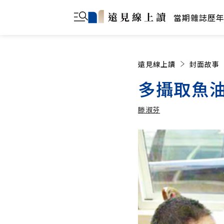
當期雜誌
歷
遠見線上讀
封面故事
多攝取魚油
滕淑芬
滕淑芬