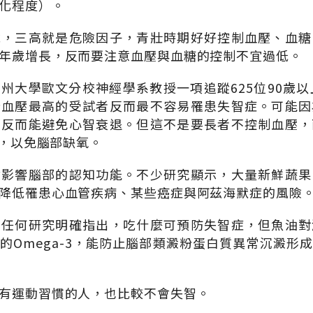
化程度）。
說，三高就是危險因子，青壯時期好好控制血壓、血糖
年歲增長，反而要注意血壓與血糖的控制不宜過低。
州大學歐文分校神經學系教授一項追蹤625位90歲以
些血壓最高的受試者反而最不容易罹患失智症。可能因
，反而能避免心智衰退。但這不是要長者不控制血壓，
柱，以免腦部缺氧。
會影響腦部的認知功能。不少研究顯示，大量新鮮蔬果
降低罹患心血管疾病、某些癌症與阿茲海默症的風險
有任何研究明確指出，吃什麼可預防失智症，但魚油對
的Omega-3，能防止腦部類澱粉蛋白質異常沉澱形
有運動習慣的人，也比較不會失智。