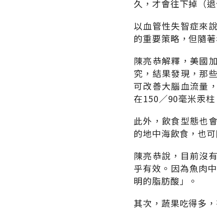
久，才會往下掉（退
以血管性失智症來
的重要策略，但隨著
陳亮恭解釋，美國加
究，結果發現，那
可改善大腦血流量
在150∕90毫米汞
此外，飲食型態也
的地中海飲食，也可
陳亮恭說，目前沒
乎有效。因為魚肉中
明的脂肪酸」。
其次，蔬果吃得多，