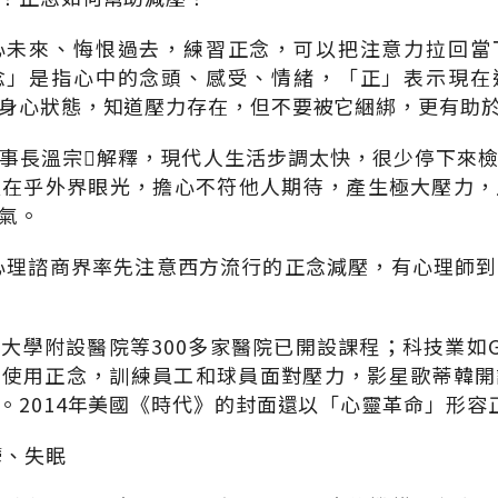
心未來、悔恨過去，練習正念，可以把注意力拉回當
念」是指心中的念頭、感受、情緒，「正」表示現在
身心狀態，知道壓力存在，但不要被它綑綁，更有助
事長溫宗解釋，現代人生活步調太快，很少停下來
太在乎外界眼光，擔心不符他人期待，產生極大壓力，
氣。
內心理諮商界率先注意西方流行的正念減壓，有心理師
大學附設醫院等300多家醫院已開設課程；科技業如Go
也使用正念，訓練員工和球員面對壓力，影星歌蒂韓
。2014年美國《時代》的封面還以「心靈革命」形容
鬱、失眠