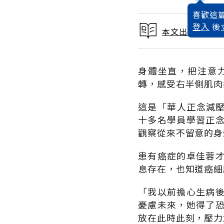
喜歡這篇
登入
後
本文出自找到你
身體坐直，把注意
轉，感受右半側肌肉
這是「華人正念減壓
十多名學員學習正
觀察從來不留意的身
患有癌症的卓佳蓉
息存在，也知道癌細
「我以前擔心生病
憂慮未來，她得了
放在此時此刻，壓力