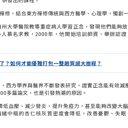
運用，研發出的課程。
禪修，結合東方禪修傳統與西方醫學、心理學，獨創
在麻州大學醫院教導重症病人學習正念，發現他們能夠
人慕名求教，2000年，他開始培訓師資、舉辦認
了？如何才能優雅打包一整趟質感大旅程？
來，西方學界與醫界不斷發表研究，證實正念能有效減壓，從
000多篇論文，也是引發熱潮的原因。
降低血壓、減少發炎，提升免疫力，甚至能夠改變大
情緒中樞的杏仁核灰質密度會降低，改善憂鬱、失眠