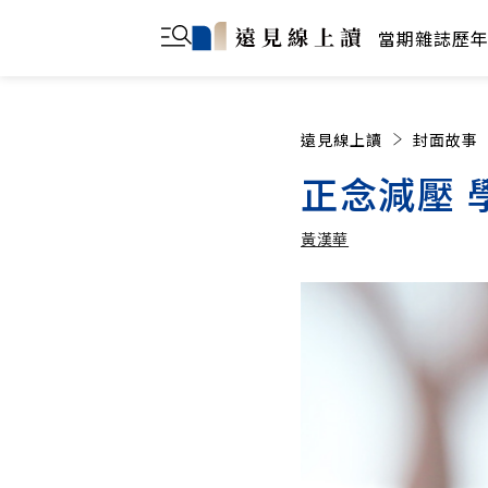
當期雜誌
歷
遠見線上讀
封面故事
正念減壓 
黃漢華
黃漢華