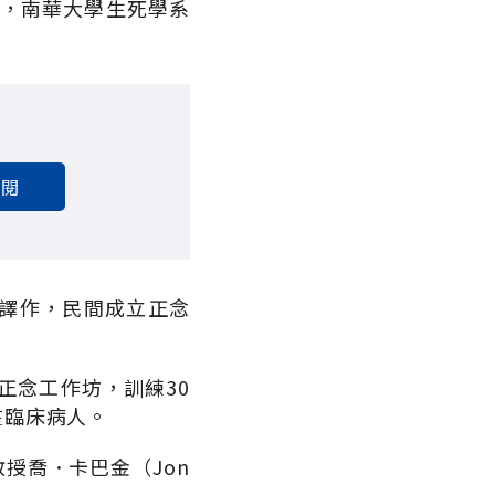
家，南華大學生死學系
訂閱
譯作，民間成立正念
正念工作坊，訓練30
在臨床病人。
授喬．卡巴金（Jon