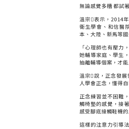
無論感覺多糟 都試
溫宗表示，201
衛生學會、和信醫
本、大陸、新馬等國
「心理師也有壓力
她輔導家庭、學生
抽離輔導個案，才能
溫宗說，正念發展
人學會正念，懂得自
正念練習並不困難
觸椅墊的感覺，接
感受腳底接觸鞋襪的
這樣的注意力引導