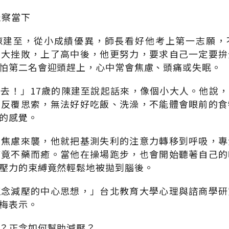
覺察當下
陳建至，從小成績優異，師長看好他考上第一志願，
重大挫敗，上了高中後，他更努力，要求自己一定要拚
怕第二名會迎頭趕上，心中常會焦慮、頭痛或失眠。
去！」17歲的陳建至說起話來，像個小大人。他說
刻反覆思索，無法好好吃飯、洗澡，不能體會眼前的食
的感覺。
當焦慮來襲，他就把基測失利的注意力轉移到呼吸，專
痛竟不藥而癒。當他在操場跑步，也會開始聽著自己的
壓力的束縛竟然輕鬆地被拋到腦後。
正念減壓的中心思想，」台北教育大學心理與諮商學研
梅表示。
？正念如何幫助減壓？