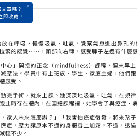
文章嗎 ?
立即收藏 !
的快樂日記
力放在呼吸，慢慢吸氣、吐氣，覺察氣息進出鼻孔的
拉緊的感覺……，頭部向右轉，感受脖子左邊有什麼感
中心」開授的正念（mindfulness）課程，週末早
念減壓法。學員中有上班族、學生、家庭主婦，他們跟
體感受。
才動完手術，就來上課。她深深地吸氣、吐氣，在規律
胞此時存在體內，在團體課程裡，她學會了與癌症、
後，家人未來怎麼辦？」「我害怕癌症復發，將來孩子
恐慌症，壓力讓原本不適的身體雪上加霜。不過，透過
減輕不少。