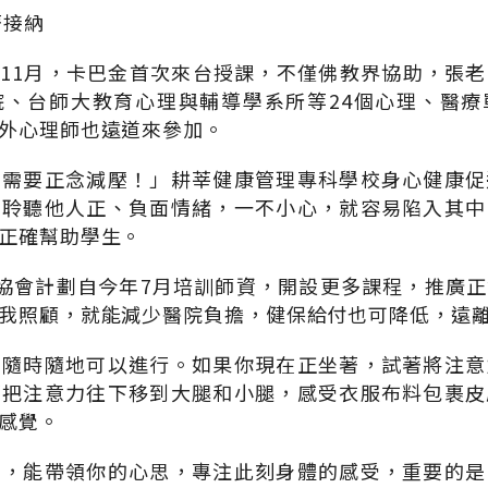
著接納
4年11月，卡巴金首次來台授課，不僅佛教界協助，張
院、台師大教育心理與輔導學系所等24個心理、醫療
外心理師也遠道來參加。
，需要正念減壓！」耕莘健康管理專科學校身心健康促
，聆聽他人正、負面情緒，一不小心，就容易陷入其中
正確幫助學生。
協會計劃自今年7月培訓師資，開設更多課程，推廣
我照顧，就能減少醫院負擔，健保給付也可降低，遠
，隨時隨地可以進行。如果你現在正坐著，試著將注意
著把注意力往下移到大腿和小腿，感受衣服布料包裹皮
感覺。
法，能帶領你的心思，專注此刻身體的感受，重要的是