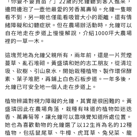
「你要不要買苗？」22歲的允鐘聽到客人進來，
邊問邊泡了一壺他最愛的芳香萬壽菊。允鐘一隻眼
看不到，另一眼也僅能看吸管大小的距離，還有情
緒障礙和幻聽症狀。但在農場辦活動時，允鐘可以
自在地走在步道上慢慢解說，介紹1000坪大農場
裡的一草一木。
這塊荒地為允鐘父親所有，兩年前，還是一片荒煙
蔓草、亂石堆砌。黃盛璘和她的志工朋友，從清垃
圾、砍樹、引山泉水，開始栽種植物、製作環保酵
素、葉子堆肥，再鋪上白色石板步道。一年多後，
允鐘已可安全地一個人走在步道上。
植物辨識對視力障礙的允鐘，其實是很困難的。黃
盛璘因此在農場角落，栽種有味道的植物如迷迭
香、萬壽菊等，讓允鐘可以靠嗅覺知道所處位置。
她也為喜歡動物的允鐘選了以12生肖為名的12種
植物，包括鼠尾草、牛樟、虎耳草、兔兒菜、龍