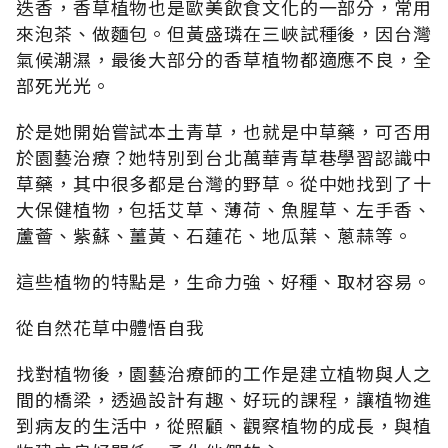
迭香，香草植物也是歐美飲食文化的一部分，常用
來泡茶、做麵包。但黃盛璘在三峽試種後，因台灣
氣候潮濕，最後大部分的香草植物都適應不良，全
部死光光。
於是她開始嘗試本土青草，也就是中草藥，可否用
於園藝治療？她特別到台北萬華青草巷學習認識中
草藥，其中很多都是台灣的野草。從中她找到了十
大保健植物，包括艾草、薄荷、魚腥草、左手香、
蘆薈、紫蘇、薑黃、石蓮花、地瓜葉、蔥蒜等。
這些植物的特點是，生命力強、好種、取材容易。
從自然花草中體悟自我
找對植物後，園藝治療師的工作是建立植物與人之
間的橋梁，透過設計有趣、好玩的課程，讓植物進
到病友的生活中，從照顧、觀察植物的成長，與植