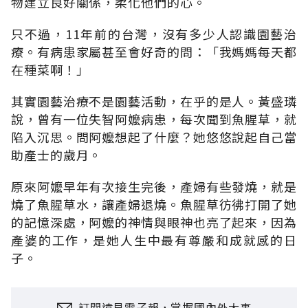
物建立良好關係，柔化他們的心。
只不過，11年前的台灣，沒有多少人認識園藝治
療。有病患家屬甚至會好奇的問：「我媽媽每天都
在種菜啊！」
其實園藝治療不是園藝活動，在乎的是人。黃盛璘
說，曾有一位失智阿嬤病患，每次聞到魚腥草，就
陷入沉思。問阿嬤想起了什麼？她悠悠說起自己當
助產士的歲月。
原來阿嬤早年有次接生完後，產婦有些發燒，就是
燒了魚腥草水，讓產婦退燒。魚腥草彷彿打開了她
的記憶深處，阿嬤的神情與眼神也亮了起來，因為
產婆的工作，是她人生中最有尊嚴和成就感的日
子。
訂閱遠見電子報，掌握國內外大事