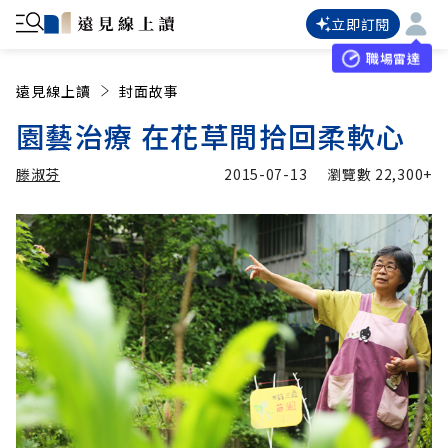
立即訂閱
職場雷達
遠見線上讀
封面故事
園藝治療 在花草間拾回柔軟心
滕淑芬
2015-07-13
瀏覽數
22,300+
加入追蹤
滕淑芬