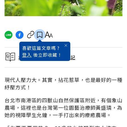
喜歡這篇文章嗎 ?
登入
後立即收藏 !
本文出自找到你的快樂日記
現代人壓力大。其實，拈花惹草，也是最好的一種
紓壓方式！
台北市南港區的四獸山自然保護區附近，有個象山
農場，這裡也是台灣第一位園藝治療師黃盛璘，為
她的視障學生允鐘，一手打出來的療癒農場。