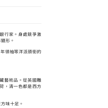
銀行家。身處競爭激
影隨形。
青年領袖等洋派頭銜的
藏藝術品。從英國雕
荷，清一色都是西方
東方味十足。