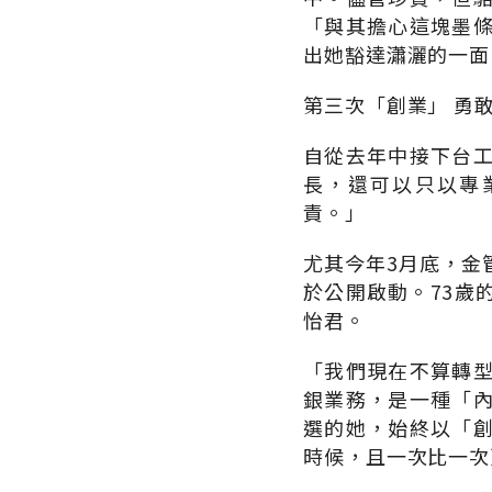
「與其擔心這塊墨
出她豁達瀟灑的一面
第三次「創業」 勇
自從去年中接下台
長，還可以只以專
責。」
尤其今年3月底，金
於公開啟動。73歲
怡君。
「我們現在不算轉
銀業務，是一種「
選的她，始終以「
時候，且一次比一次