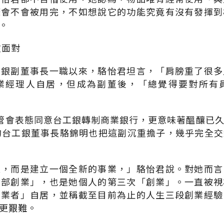
條會不會被用完，不如想說它的功能究竟有沒有發揮到
。
敢面對
工銀副董事長一職以來，駱怡君坦言，「肩膀重了很多
業經理人自居，但成為副董後，「總覺得要對所有
管會表態同意台工銀轉制商業銀行，更意味著醞釀已
的台工銀董事長駱錦明也把這副沉重擔子，幾乎完全
型，而是建立一個全新的事業，」駱怡君說。對她而言
內部創業」，也是她個人的第三次「創業」。一直被視
創業者」自居，並稱截至目前為止的人生三段創業經驗
更艱難。