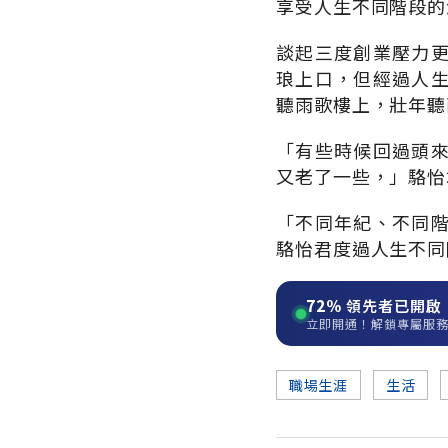
享受人生不同階段的
談起三度創業壓力
琅上口，但經過人
聽雨歌樓上，壯年聽
「有些時候回過頭
又老了一些，」駱怡
「不同年紀、不同
駱怡君度過人生不同
72%
領先者已開啟
立即開通！解鎖專屬服
職場生涯
生活