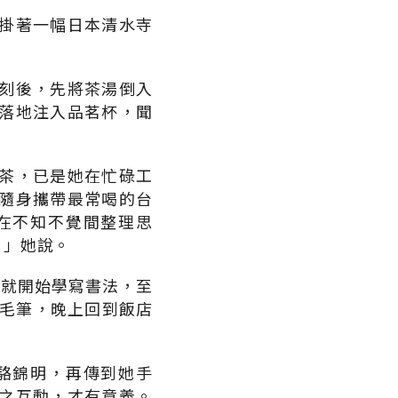
掛著一幅日本清水寺
刻後，先將茶湯倒入
落地注入品茗杯，聞
茶，已是她在忙碌工
隨身攜帶最常喝的台
在不知不覺間整理思
，」她說。
學就開始學寫書法，至
水毛筆，晚上回到飯店
駱錦明，再傳到她手
之互動，才有意義。