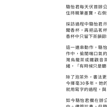
駱怡君每天伏首辦
住持親筆墨寶，右側
採訪過程中駱怡君
聞香杯，再把品茗
香杯中只留下茶韻餘
這一連串動作，駱
作中，偷閒喘口氣
灣烏龍茶或鐵觀音
緒，「有時候只是聽
除了泡茶外，書法更
今揮毫30多年。她
就用寫字的過程，與
如今駱怡君擱在辦
中。儘管珍貴，但