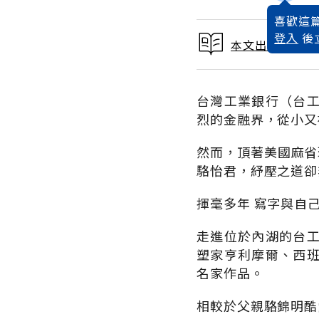
喜歡這篇
登入
後
本文出自找到你
台灣工業銀行（台
烈的金融界，從小又
然而，頂著美國麻省
駱怡君，紓壓之道卻
揮毫多年 寫字與自
走進位於內湖的台
塑家亨利摩爾、西
名家作品。
相較於父親駱錦明酷