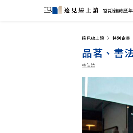
當期雜誌
歷
遠見線上讀
特別企畫
品茗、書
林佳誼
林佳誼