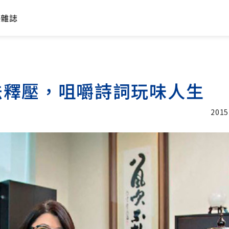
年雜誌
法釋壓，咀嚼詩詞玩味人生
2015
加入追蹤