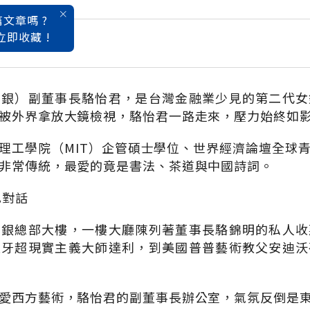
文章嗎 ?
立即收藏 !
的快樂日記
工銀）副董事長駱怡君，是台灣金融業少見的第二代女
被外界拿放大鏡檢視，駱怡君一路走來，壓力始終如
理工學院（MIT）企管碩士學位、世界經濟論壇全球
非常傳統，最愛的竟是書法、茶道與中國詩詞。
己對話
工銀總部大樓，一樓大廳陳列著董事長駱錦明的私人收
班牙超現實主義大師達利，到美國普普藝術教父安迪沃
愛西方藝術，駱怡君的副董事長辦公室，氣氛反倒是