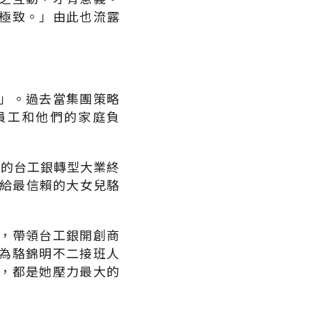
極致。」由此也流露
」。過去當集團策略
員工和他們的家庭負
久的台工銀轉型大業終
交給最信賴的大女兒駱
，帶領台工銀開創商
為駱錦明不二接班人
，都是她壓力最大的