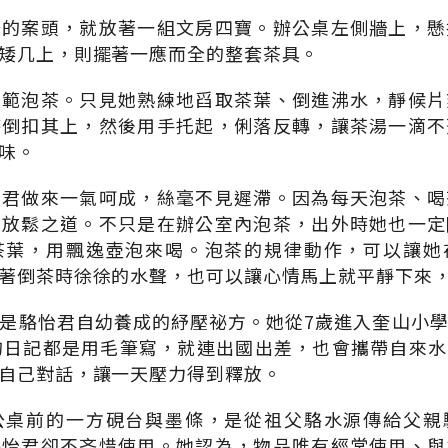
公的案頭，就放著一組文房四寶。辦公桌左側牆上，懸
矮几上，則擺著一應而全的整套茶具。
示範泡茶。只見她熟練地舀取茶葉、倒進沸水，靜候片
杯倒扣其上，然後用手托起，俐落反轉，讓茶湯一滴不
味。
怡君做來一氣呵成，絲毫不見遲滯。因為每天泡茶、喝
的放鬆之道。不只是在辦公室內泡茶，出外時她也一定
茶葉，用飄逸壺泡來喝。泡茶的規律動作，可以讓她
著倒茶時徐徐的水聲，也可以讓心情馬上就平靜下來
是駱怡君自幼養成的紓壓祕方。她從7歲進入奎山小
的日記都是用毛筆寫，就連出國出差，也會攜帶自來
自己對話，讓一天壓力得到釋放。
公桌前的一方硯台與墨條，是從祖父駱水源傳給父親
駱怡君卻不吝惜使用。她認為，物品唯有經常使用、與