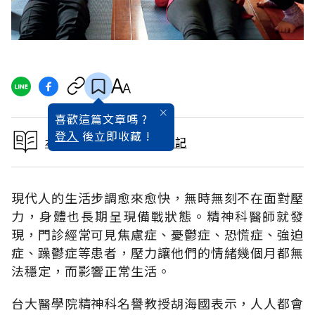
喜歡這篇文章嗎 ?
登入
後立即收藏 !
本文出自找到你的快樂日記
現代人的生活步調愈來愈快，無時無刻不在面對壓
力，身體也長期呈現備戰狀態。精神科醫師就發
現，門診經常可見焦慮症、憂鬱症、恐慌症、強迫
症、躁鬱症等患者，壓力讓他們的情緒幾個月都無
法穩定，而影響正常生活。
台大醫學院精神科名譽教授胡海國表示，人人都會