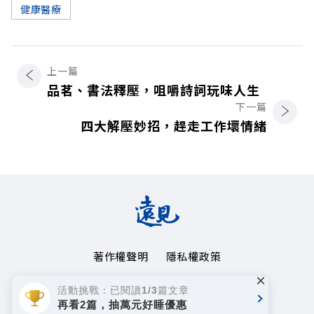
健康醫療
上一篇
品茗、書法釋壓，咀嚼詩詞玩味人生
下一篇
四大解壓妙招，趕走工作壞情緒
著作權聲明
隱私權政策
×
Copyright© 1999~2026
活動挑戰：已閱讀1/3篇文章
遠見天下文化事業群. All rights reserved.
再看2篇，抽萬元好睡優惠