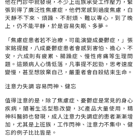
他在門診中就發現，不少上班族承受工作壓力，緊
張到得了廣泛性焦慮症，他們常感到過度焦慮，白
天靜不下來、煩躁、不耐煩、難以專心，到了晚
上，仍不能平靜，於是容易失眠、多夢。
「焦慮症患者若不治療，可能演變成憂鬱症，」張
家銘提醒，八成憂鬱症患者會感到害怕、擔心、不
安，六成則有疲累、腸躁症、慢性疼痛等生理問
題。這類病人心情低落，凡事提不起勁，思考速度
變慢，甚至想放棄自己，嚴重者會自殺結束生命。
注意力失調 容易閃神、健忘
值得注意的是，除了焦慮症、憂鬱症是常見的身心
疾病，隨著生活型態改變，3C產品大量使用，精
神科醫師也發現，成人注意力失調症的患者漸漸增
加，尤其是上班族，工作閃神、注意力不集中、健
忘的例子比比皆是。