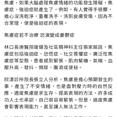
焦慮，如果大腦處理焦慮情緒的功能發生障礙，焦
慮症、強迫症就產生了，例如，有人覺得手很髒，
擔心沒洗乾淨，重覆洗手，洗到皮膚受傷，因為不
合常理，便是強迫症的表現。
焦慮症若不治療 恐演變成憂鬱症
林口長庚醫院復健及社區精神科主任張家銘說，焦
慮症包括強迫症、恐慌症、社交畏懼症、廣泛性焦
慮症等型態，患者感到緊張、肌肉緊繃、氣喘、血
壓升高、發抖、頻尿、腹瀉或便秘。
欣漾診所院長張立人分析，焦慮是擔心預期發生的
事，產生了不安情緒，也是面對壓力時的自然反
應，適度焦慮是求生存、提高表現的方法，許多成
功人士也承認，自己很容易緊張。但是，過度焦慮
會影響表現能力，甚至讓人無法工作。