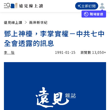
立即訂閱
職場雷達
遠見線上讀
兩岸新世紀
鄧上神檯，李掌實權－中共七中
全會透露的訊息
李 怡
1991-01-15
瀏覽數
13,050+
加入追蹤
李 怡