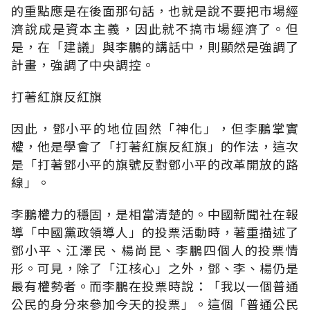
的重點應是在後面那句話，也就是說不要把市場經
濟說成是資本主義，因此就不搞市場經濟了。但
是，在「建議」與李鵬的講話中，則顯然是強調了
計畫，強調了中央調控。
打著紅旗反紅旗
因此，鄧小平的地位固然「神化」，但李鵬掌實
權，他是學會了「打著紅旗反紅旗」的作法，這次
是「打著鄧小平的旗號反對鄧小平的改革開放的路
線」。
李鵬權力的穩固，是相當清楚的。中國新聞社在報
導「中國黨政領導人」的投票活動時，著重描述了
鄧小平、江澤民、楊尚昆、李鵬四個人的投票情
形。可見，除了「江核心」之外，鄧、李、楊仍是
最有權勢者。而李鵬在投票時說：「我以一個普通
公民的身分來參加今天的投票」。這個「普通公民