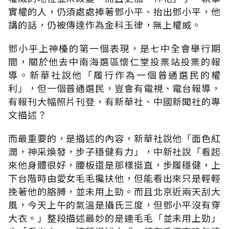
實權的人，仍須處處捧著鄧小平、抬出鄧小平，他
講的話，仍被傳達作為金科玉律，無上權威。
鄧小乎上神檯的第一個表現，是七中全會舉行期
間，關於他去中南海選區懷仁堂投票站投票的報
導。新華社說他「履行作為一個普通選民的權
利」，但一個普通選民，豈會有電視、電台報導，
有報刊大幅照片刊登，有新華社、中國新聞社的專
文描述？
而最重要的，是描述的內容，新華社說他「面色紅
潤，神采煥發，步子穩健有力」，中新社說「看起
來他身體很好，腰板還是那樣挺直，步履穩健，上
下台階時由愛女毛毛攙扶他，但能看出來只是輕輕
挽著他的胳膊，並未用上勁。而且北京近兩天刮大
風，今天上午的氣溫是攝氏三度，但鄧小平沒有穿
大衣。」整段描述最妙的是連毛毛「並未用上勁」