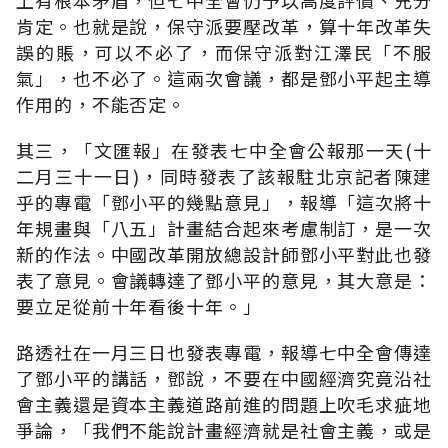
肯定。也就是說，保守派要壓改革，算十年改革失
誤的賬，可以不必了，而保守派對江澤民「不服
氣」，也不必了。這兩次會議，都是鄧小平起主導
作用的，不能否定。
其三，「文匯報」在發表七中全會公報那一天(十
二月三十一日)，同時發表了該報駐北京記者陳建
乎的專電「鄧小平的幾點意見」，報導「這次將十
年規畫與「八五」計畫結合起來考慮制訂，是一次
新的作法。中國改革開放總設計師鄧小平對此也發
表了意見。會議轉達了鄧小平的意見，其大意是：
要立足從前十年看後十年。」
路透社在一月三日也發表專電，報導七中全會傳達
了鄧小平的講話，鄧說，不要在中國經濟究竟沿社
會主義還是資本主義道路前進的問題上吹毛求疵地
爭論，「我們不能說計畫經濟就是社會主義，或是