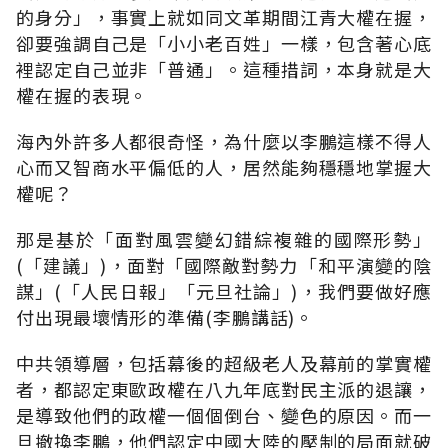
的身分」，事實上就如同文革期間江青大權在握，
卻要強調自己是「小小老百姓」一樣，包含著心底
裡認定自己並非「普通」。這種措詞，本身就是大
權在握的表現。
海內外許多人都很奇怪，為什麼以李鵬這樣不得人
心而又智商水平偏低的人，居然能夠穩穩地掌握大
權呢？
那是基於「面對風雲變幻錯綜複雜的國際形勢」
(「建議」)，面對「國際敵對勢力「和平演變的陰
謀」(「人民日報」「元旦社論」)，我們要做好應
付出現最壞情形的準備(李鵬講話)。
中共領導層，包括幕後的超級老人及幕前的掌實權
者，都認定東歐政權在八九年底對民主派的退讓，
是導致他們的政權一個個倒台、變色的原因。而一
旦撤換李鵬，他們認定中國大陸的壓制的局面就破