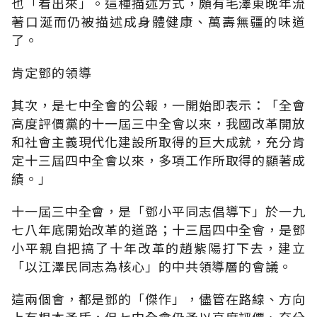
也「看出來」。這種描述方式，頗有毛澤東晚年流
著口涎而仍被描述成身體健康、萬壽無疆的味道
了。
肯定鄧的領導
其次，是七中全會的公報，一開始即表示：「全會
高度評價黨的十一屆三中全會以來，我國改革開放
和社會主義現代化建設所取得的巨大成就，充分肯
定十三屆四中全會以來，多項工作所取得的顯著成
績。」
十一屆三中全會，是「鄧小平同志倡導下」於一九
七八年底開始改革的道路；十三屆四中全會，是鄧
小平親自把搞了十年改革的趙紫陽打下去，建立
「以江澤民同志為核心」的中共領導層的會議。
這兩個會，都是鄧的「傑作」，儘管在路線、方向
上有根本矛盾，但七中全會仍予以高度評價、充分