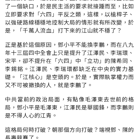
了一個缺口，於是民主派的要求就接踵而至，比如
立即要求對「六四」平反之類，這樣，以槍桿子、
以強硬路線穩穩地控制大局的情形就有所改變，於
是，「千萬人流血」打下來的江山就不穩了？
正是基於這個原因，鄧小平不能換李鵬，而在八九
年十三屆四中全會上只是提升了江澤民、李瑞環、
宋平，卻不提升在「六四」中「立功」的陳希同、
李錫銘。江澤民、李瑞環都缺乏在中央的實力基
礎。「江核心」是空頭的。於是，實際執掌權力而
又不可被撤換的人，就是李鵬了。
中共當前的政治局面，有點像毛澤東去世前的格
局，鄧小平是毛澤東，江澤民是華國鋒，而李鵬則
是不得人心的江青。
這格局何時打破？朝那個方向打破？端視鄧、陳的
長壽競賽了。