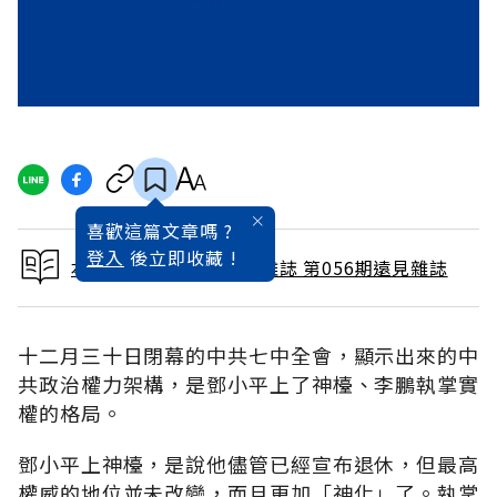
喜歡這篇文章嗎 ?
登入
後立即收藏 !
本文出自 1991 / 2月號雜誌 第056期遠見雜誌
十二月三十日閉幕的中共七中全會，顯示出來的中
共政治權力架構，是鄧小平上了神檯、李鵬執掌實
權的格局。
鄧小平上神檯，是說他儘管已經宣布退休，但最高
權威的地位並未改變，而且更加「神化」了。執掌