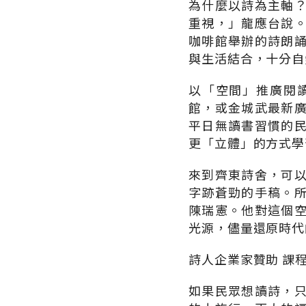
為什麼以詩為主軸
重視，」龍應台說
咖啡館舉辦的詩朗
與生活結合，十分自
以「空間」推廣閱
館，或金城武最新
平日無讀書習慣的
更「立體」的方式學
來到齊東詩舍，可
字跡蒼勁的手稿。
陳瑞憲。他對這個
光源，儘量還原時代
詩人企業家贊助 課
如果民眾想讀詩，