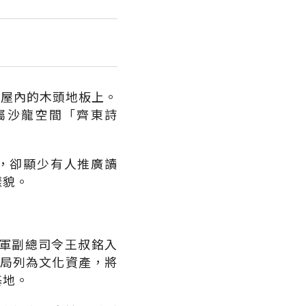
進屋內的木頭地板上。
屬沙龍空間「齊東詩
，卻顯少有人推廣讀
樣貌。
空軍副總司令王叔銘入
化局列為文化資產，將
基地。