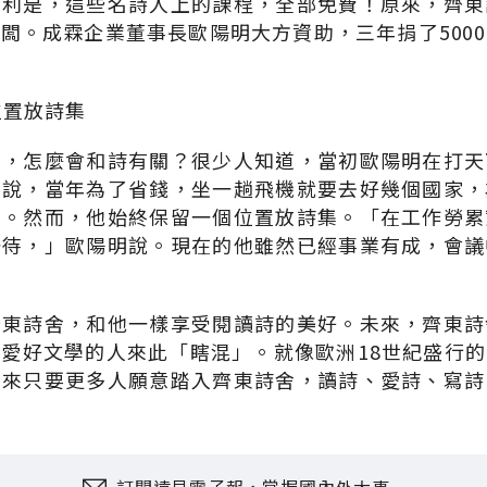
福利是，這些名詩人上的課程，全部免費！原來，齊東
闆。成霖企業董事長歐陽明大方資助，三年捐了500
位置放詩集
司，怎麼會和詩有關？很少人知道，當初歐陽明在打天
笑說，當年為了省錢，坐一趟飛機就要去好幾個國家，
穿。然而，他始終保留一個位置放詩集。「在工作勞累
一待，」歐陽明說。現在的他雖然已經事業有成，會議
齊東詩舍，和他一樣享受閱讀詩的美好。未來，齊東詩
愛好文學的人來此「瞎混」。就像歐洲18世紀盛行
未來只要更多人願意踏入齊東詩舍，讀詩、愛詩、寫詩
訂閱遠見電子報，掌握國內外大事