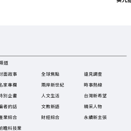
頻道
封面故事
全球焦點
遠見調查
名家專欄
兩岸新世紀
時事熱線
特別企畫
人文生活
台灣新希望
編者的話
文教新語
精采人物
產業綜合
財經綜合
永續新主張
前瞻科技業