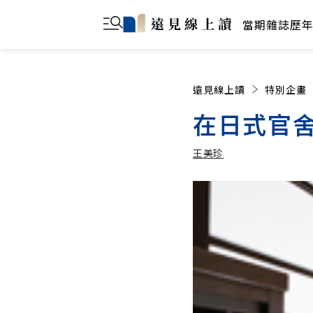
當期雜誌
歷
遠見線上讀
特別企畫
在日式官舍
王美珍
王美珍