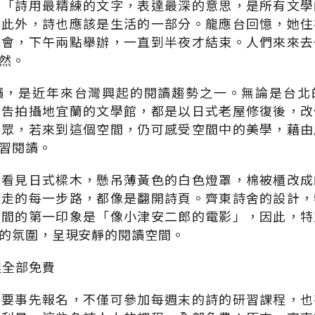
？「詩用最精練的文字，表達最深的意思，是所有文學
。此外，詩也應該是生活的一部分。龍應台回憶，她住
誦會，下午兩點舉辦，一直到半夜才結束。人們來來去
然。
讀，是近年來台灣興起的閱讀趨勢之一。無論是台北
廣告拍攝地宜蘭的文學館，都是以日式老屋修復後，改
民眾，若來到這個空間，仍可感受空間中的美學，藉由
習閱讀。
以看見日式樑木，懸吊薄黃色的白色燈罩，棉被櫃改成
所走的每一步路，都像是翻開詩頁。齊東詩舍的設計，
空間的第一印象是「像小津安二郎的電影」，因此，特
的氛圍，呈現安靜的閱讀空間。
程全部免費
只要事先報名，不僅可參加每週末的詩的研習課程，也