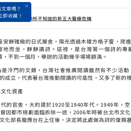
文章嗎 ?
立即收藏 !
 / 10月號雜誌 你所不知道的新五大醫療危機
座安靜雅緻的日式屋舍，陽光透過木稜方格子窗，爬
席地而坐，靜靜讀詩。這裡，是台灣第一個詩的專
幕，不到一個月，舉辦的活動幾乎場場額滿。
為是冷門的文類，台灣社會推廣閱讀雖然有不少活動
的成立，代表著台灣推動閱讀的可能性，又多了新的
成文化資產
代的官舍，大約建於1920至1940年代。1949年，
曾因都市規劃面臨拆除一途，2006年時被台北市文
文化部長龍應台在上任後，決定將此處做為詩的復興