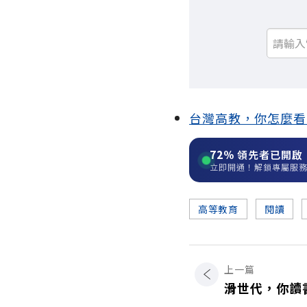
台灣高教，你怎麼看
72%
領先者已開啟
立即開通！解鎖專屬服
高等教育
閱讀
上一篇
滑世代，你讀