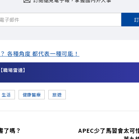
？ 各種角度 都代表一種可能！
【職場雷達】
務
生活
健康醫療
旅遊
書了嗎？
APEC少了馬習會太可
英九