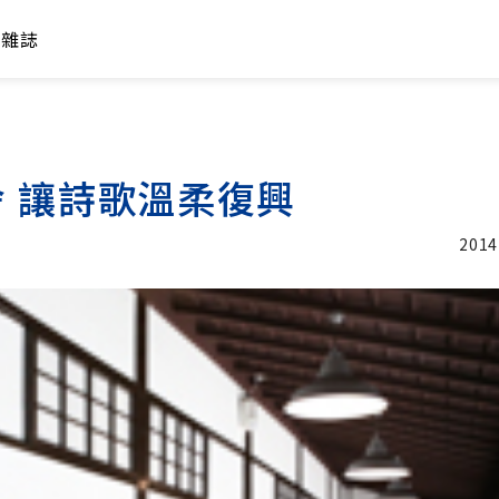
年雜誌
 讓詩歌溫柔復興
2014
加入追蹤