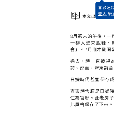
喜歡這篇
登入
後
本文出自 2014
8月週末的午後，一
一群人進來脫鞋、
舍」。7月底才剛開
過去，詩一直被視
詩。然而，齊東詩舍
日據時代老屋 保存
齊東詩舍原是日據時
住為官邸。此老房子
此屋舍保存了下來。