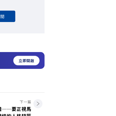
訂閱
立即開啟
下一篇
惜──要正視馬
總統的人格特質