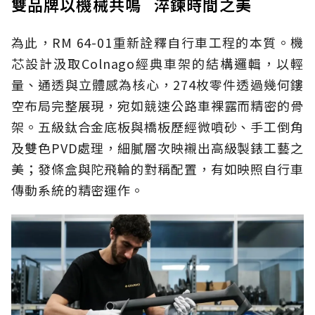
雙品牌以機械共鳴 淬鍊時間之美
為此，RM 64-01重新詮釋自行車工程的本質。機
芯設計汲取Colnago經典車架的結構邏輯，以輕
量、通透與立體感為核心，274枚零件透過幾何鏤
空布局完整展現，宛如競速公路車裸露而精密的骨
架。五級鈦合金底板與橋板歷經微噴砂、手工倒角
及雙色PVD處理，細膩層次映襯出高級製錶工藝之
美；發條盒與陀飛輪的對稱配置，有如映照自行車
傳動系統的精密運作。