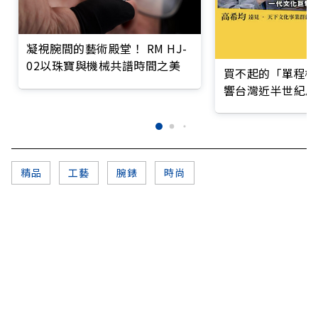
凝視腕間的藝術殿堂！ RM HJ-
02以珠寶與機械共譜時間之美
買不起的「單程機
響台灣近半世紀思
精品
工藝
腕錶
時尚