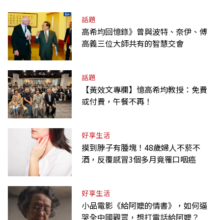
話題
高希均回憶錄》曾與波特、奈伊、傅
高義三位大師共有的智慧交會
話題
【黃效文專欄】憶高希均教授：免費
或付費，午餐不再！
好享生活
摸到脖子有腫塊！48歲婦人不菸不
酒，反覆感冒3個多月竟罹口咽癌
好享生活
小品電影《給阿嬤的情書》，如何逼
哭全中國觀眾，想打電話給阿嬤？