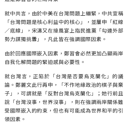
就中共言，由於中美在台灣問題上繃緊，中共宣稱
「台灣問題是核心利益中的核心」，並屢申「紅線
／底線」，宋濤又在接風宴上指民進黨「勾連外部
勢力謀獨挑釁」，凡此皆在強調國際因素。
由於回應國際嵌入因素，鄭習會必然更加凸顯兩岸
自我化解問題的緊迫感與必要性。
就台灣言，正陷於「台灣是否要烏克蘭化」的議
論。鄭麗文此行再申，「不作地緣政治的棋子與棄
子」，可謂就是「反對台灣烏克蘭化」；她行前且
說「台灣沒事，世界沒事」，則在強調兩岸關係雖
受國際嵌入的約束，但也有可能成為世界和平的引
領因素。