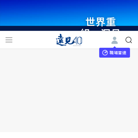
世界重
組・洞見
未來 與
世界領袖
職場雷達
同行