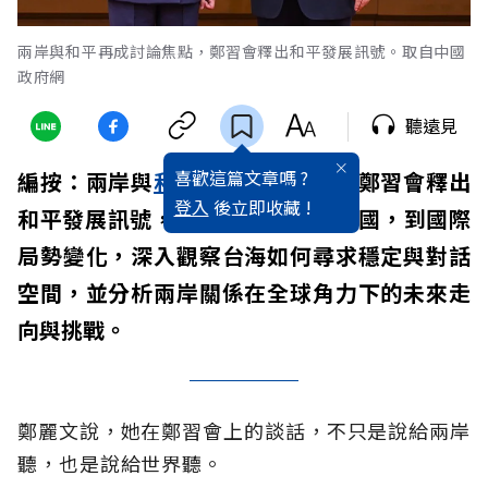
兩岸與和平再成討論焦點，鄭習會釋出和平發展訊號。取自中國
政府網
聽遠見
喜歡這篇文章嗎 ?
編按：兩岸與
和平
再成討論焦點，鄭習會釋出
登入
後立即收藏 !
和平發展訊號，從92共識、中華民國，到國際
局勢變化，深入觀察台海如何尋求穩定與對話
空間，並分析兩岸關係在全球角力下的未來走
向與挑戰。
鄭麗文說，她在鄭習會上的談話，不只是說給兩岸
聽，也是說給世界聽。