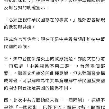
對抗的味道；但在現今情勢下，表達中華民國則是
反對台獨的明確宣示。
「必須正視中華民國存在的事實，」是鄭習會顯現
的默契與共識。
這或許也可佐證：現在正是中共最希望能維持中華
民國的時候。
三、美中台關係是炎上的敏感議題。鄭麗文在行前
一再強調「中美關係不用二選一，台灣兩個都
要」。鄭麗文坦率公開此種見解，但未對鄭習會構
成障礙，可以解釋為中共畢竟理解中華民國及美國
的關係與台獨及美國的關係不同。
四、此次中共方面始終未提「一國兩制」，這絕不
是說「一國兩制」已經下架，而是收斂。取而代