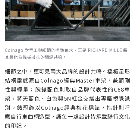
Colnago 對手工與細節的極致追求，正是 RICHARD MILLE 將
其轉化為機械機芯的關鍵共鳴。
細節之中，更可見兩大品牌的設計共鳴。橋板星形
結構靈感源自Colnago經典Master車架，兼顧剛
性與輕量；腕錶配色則取自品牌代表性的C68車
架，將天藍色、白色與5N紅金交織出專屬視覺識
別。錶冠飾以Colnago經典梅花標誌，指針則呼
應自行車曲柄造型，讓每一處設計皆承載騎行文化
的印記。