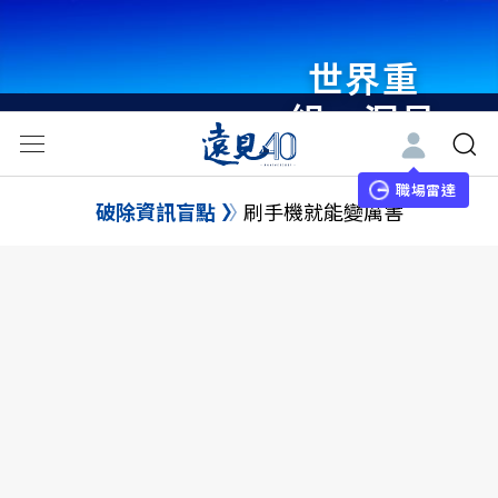
世界重
組・洞見
未來 與
世界領袖
職場雷達
破除資訊盲點
刷手機就能變厲害
同行