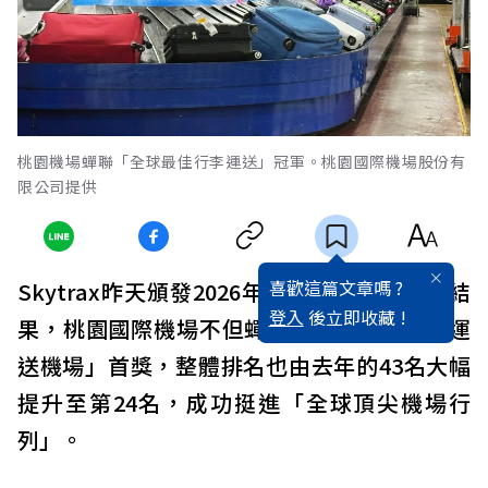
桃園機場蟬聯「全球最佳行李運送」冠軍。桃園國際機場股份有
限公司提供
喜歡這篇文章嗎 ?
Skytrax昨天頒發2026年最佳百大機場評選結
登入
後立即收藏 !
果，桃園國際機場不但蟬聯「全球最佳行李運
送機場」首獎，整體排名也由去年的43名大幅
提升至第24名，成功挺進「全球頂尖機場行
列」。