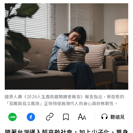
國泰人壽《2026人生風險趨勢調查報告》報告指出，新型態的
「孤獨與孤立風險」正悄悄侵蝕現代人的身心與財務韌性。
聽遠見
隨著台灣邁入超高齡社會，加上少子化、單身