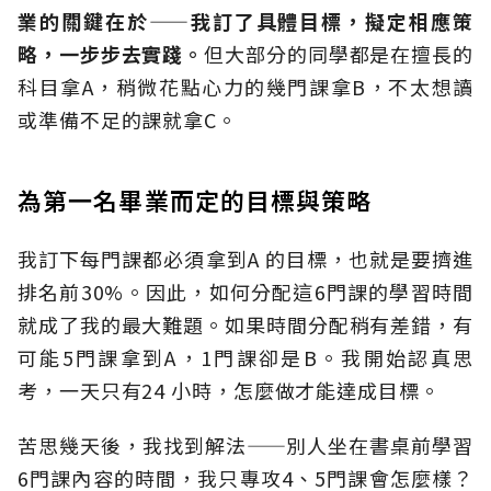
業的關鍵在於——我訂了具體目標，擬定相應策
略，一步步去實踐。
但大部分的同學都是在擅長的
科目拿A，稍微花點心力的幾門課拿B，不太想讀
或準備不足的課就拿C。
為第一名畢業而定的目標與策略
我訂下每門課都必須拿到A 的目標，也就是要擠進
排名前30%。因此，如何分配這6門課的學習時間
就成了我的最大難題。如果時間分配稍有差錯，有
可能5門課拿到A，1門課卻是B。我開始認真思
考，一天只有24 小時，怎麼做才能達成目標。
苦思幾天後，我找到解法——別人坐在書桌前學習
6門課內容的時間，我只專攻4、5門課會怎麼樣？