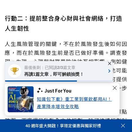
行動二：提前整合身心財與社會網絡，打造
人生韌性
人生風險管理的關鍵，不在於風險發生後如何因
應，而在於風險發生前是否已做好準備。調查發
現，生理、心理與財務風險往往互相影響，例如健
×
最後衝刺：已閱讀2/3篇文章
康惡化可能增加照護與醫療支出，財務壓力也可能
再讀1篇文章，即可解鎖抽獎！
加重心理負擔。同時面臨孤獨或孤立，缺乏可提供
資訊與支持的人際網絡，這些風險更可能被進一步
Just For You
放大。
知識包下載》重工業到餐飲都用AI！
產業降本增效全攻略
因此，退休準備不應只著重財務，更必須打破單點
防禦，而應提早啟動全方位規劃，除了持續規劃財
40 週年盛大開啟！享限定優惠與獨家好禮
務安排，也應同步思考健康管理、未來照護需求，