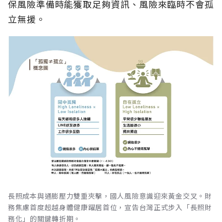
保風險準備時能獲取足夠資訊、風險來臨時不會孤
立無援。
長照成本與通膨壓力雙重夾擊，國人風險意識迎來黃金交叉。財
務焦慮首度超越身體健康躍居首位，宣告台灣正式步入「長照財
務化」的關鍵轉折期。