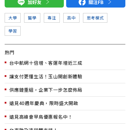
加好友
關注FB
大學
醫學
專注
高中
思考模式
學習
熱門
台中航網十倍增、客運年增近三成
讓支付更懂生活！玉山開創新體驗
供應鏈重組，企業下一步怎麼佈局
遠見40週年慶典，限時盛大開啟
遠見高峰會早鳥優惠報名中！