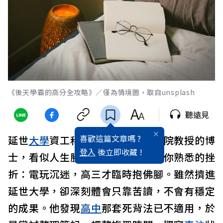
《後天學霸的高分全攻略》／僅為情境圖，取自unsplash
聽遠見
喜歡這篇文章嗎 ?
延世
大學
資工科第一名、跨轉
醫學
院教授的博
登入
後立即收藏 !
士，看似人生勝利組，但也曾走過你熟悉的挫
折：電玩沉迷，高三才臨時抱佛腳。雖然擠進
延世大學，卻深刻體會只靠苦讀，不會有穩定
的成果。他發現
高中
那套死背法已不適用，於