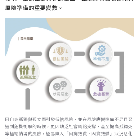
風險準備的重要變數。
因自身孤獨與孤立而引發低估風險，並在風險應變準備不足且又
遇到危機衝擊的時候，更因缺乏社會網絡支撐，甚至提高孤獨死
等極端情境的風險，極易陷入「因病致貧、因貧致鬱」狀況惡化