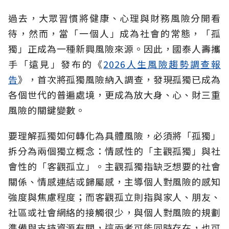
過去，大眾習慣將健康、心理與財務風險分開看
待，然而，當「一個人」成為社會的常態，「孤
獨」正成為一種新興風險來源。因此，國泰人壽攜
手「遠見」發布的《
2026人生風險趨勢調查報
告
》，首次將孤獨風險納入調查，發現孤獨已成為
各個世代的普遍處境，更成為放大身、心、財三重
風險的關鍵變數。
要理解孤獨如何轉化為具體風險，必須將「孤獨」
拆分為兩個獨立概念：情感性的「主觀孤獨」與社
會性的「客觀孤立」。主觀孤獨指缺乏想要的社會
關係、情感連結或歸屬感，主導個人對風險的感知
強度與焦慮程度；而客觀孤立則指與家人、朋友、
社區或社會網絡的接觸很少，與個人對風險的規劃
準備與支持資源有關，這兩者可能同時存在，也可