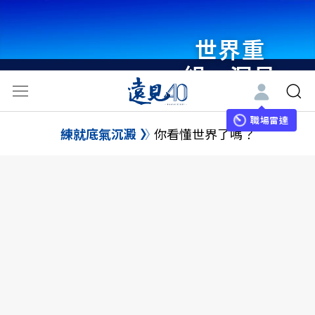
世界重
組・洞見
未來 與
世界領袖
職場雷達
練就底氣沉澱
你看懂世界了嗎？
同行