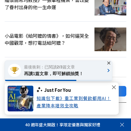
了眷村出身的他一生命運
小品電影《給阿嬤的情書》，如何逼哭全
中國觀眾，想打電話給阿嬤？
×
換個主題看看
最後衝刺：已閱讀2/3篇文章
再讀1篇文章，即可解鎖抽獎！
Just For You
加好友
關注FB
知識包下載》重工業到餐飲都用AI！
產業降本增效全攻略
登入網站會員
享受更多個人化的會員服務
40 週年盛大開啟！享限定優惠與獨家好禮