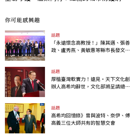
你可能感興趣
話題
「永遠懷念高教授！」陳其邁、張善
政、盧秀燕、黃敏惠等縣市長發文弔
唁高希均
話題
厚植臺灣軟實力！遠見‧天下文化創
辦人高希均辭世，文化部將呈請總統
明令褒揚
話題
高希均回憶錄》曾與波特、奈伊、傅
高義三位大師共有的智慧交會