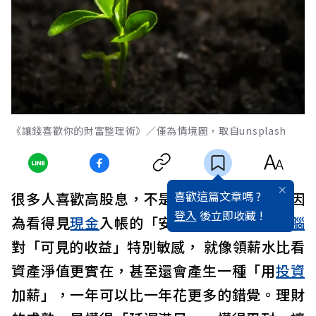
《讓錢喜歡你的財富整理術》／僅為情境圖，取自unsplash
喜歡這篇文章嗎 ?
很多人喜歡高股息，不是因為報酬高，而是因
登入
後立即收藏 !
為看得見
現金
入帳的「安定感」。我們的
大腦
對「可見的收益」特別敏感， 就像領薪水比看
資產淨值更實在，甚至還會產生一種「用
投資
加薪」，一年可以比一年花更多的錯覺。理財