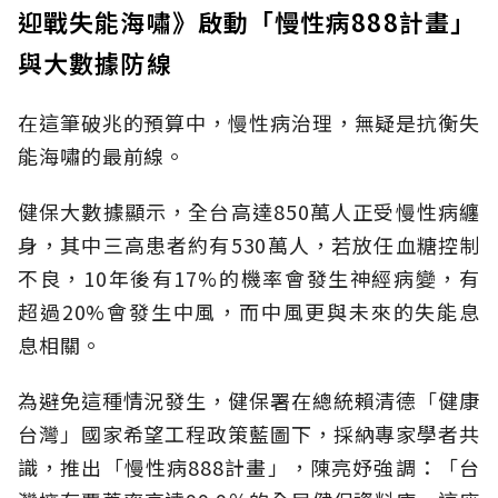
迎戰失能海嘯》啟動「慢性病888計畫」
與大數據防線
在這筆破兆的預算中，慢性病治理，無疑是抗衡失
能海嘯的最前線。
健保大數據顯示，全台高達850萬人正受慢性病纏
身，其中三高患者約有530萬人，若放任血糖控制
不良，10年後有17%的機率會發生神經病變，有
超過20%會發生中風，而中風更與未來的失能息
息相關。
為避免這種情況發生，健保署在總統賴清德「健康
台灣」國家希望工程政策藍圖下，採納專家學者共
識，推出「慢性病888計畫」，陳亮妤強調：「台