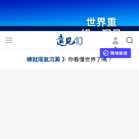
世界重
組・洞見
未來 與
世界領袖
職場雷達
練就底氣沉澱
你看懂世界了嗎？
同行