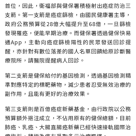
首位，因此，衛福部與健保署積極射出癌症防治三
支箭。第一支箭是癌症篩檢，由國民健康署主導，
政府公務預算從28億大幅提升至68億，一旦篩檢
發現罹癌，便能早期治療。而健保署透過健保快易
通App，主動向癌症篩檢陽性的民眾發送回診提
醒，亦針對有數位落差的國人名單回饋給原診斷醫
療院所，請醫院提醒病人回診。
第二支箭是健保給付的基因檢測，透過基因檢測精
準對應特定的標靶藥物，減少患者忍受無效治療的
副作用，且能有更好的治療效果。
第三支箭則是百億癌症新藥基金，由行政院以公務
預算額外挹注成立，不佔用原有的健保總額，目前
肺癌、乳癌、大腸直腸癌新藥已經快速接軌國際治
療指引，積極為癌友爭取多元治療選擇。