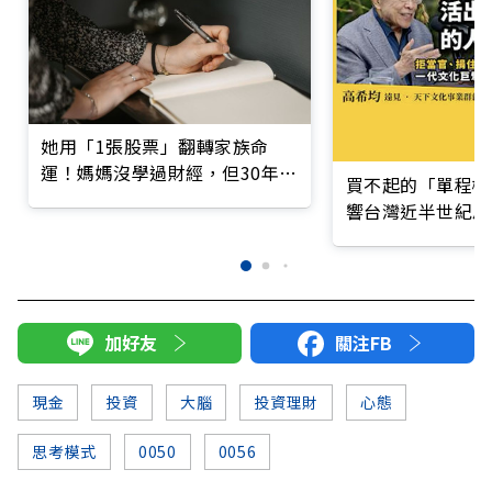
她用「1張股票」翻轉家族命
運！媽媽沒學過財經，但30年默
買不起的「單程機
默抱出9位數身價
響台灣近半世紀思
加好友
關注FB
現金
投資
大腦
投資理財
心態
思考模式
0050
0056