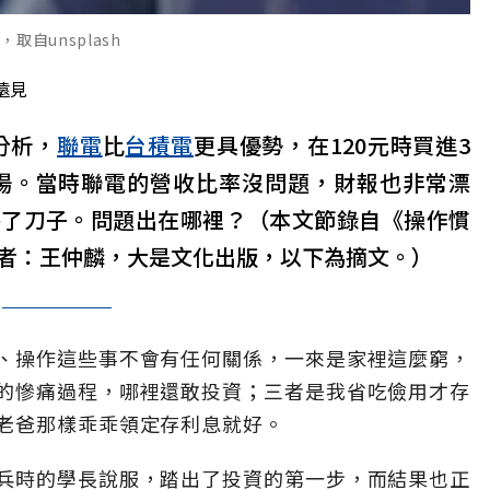
自unsplash
遠見
分析，
聯電
比
台積電
更具優勢，在120元時買進3
出場。當時聯電的營收比率沒問題，財報也非常漂
接了刀子。問題出在哪裡？（本文節錄自《操作慣
者：王仲麟，大是文化出版，以下為摘文。）
、操作這些事不會有任何關係，一來是家裡這麼窮，
的慘痛過程，哪裡還敢投資；三者是我省吃儉用才存
老爸那樣乖乖領定存利息就好。
兵時的學長說服，踏出了投資的第一步，而結果也正