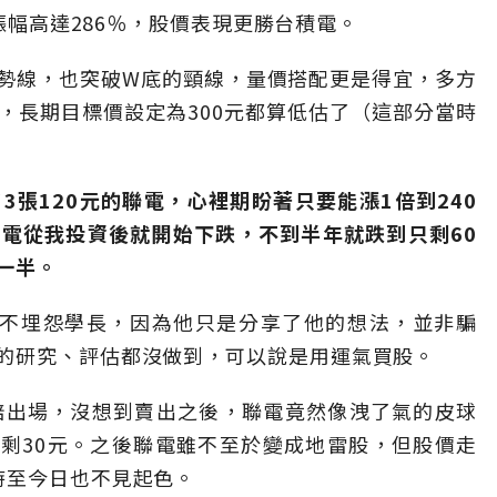
，漲幅高達286％，股價表現更勝台積電。
勢線，也突破W底的頸線，量價搭配更是得宜，多方
，長期目標價設定為300元都算低估了（這部分當時
3張120元的聯電，心裡期盼著只要能漲1倍到240
電從我投資後就開始下跌，不到半年就跌到只剩60
一半。
我不埋怨學長，因為他只是分享了他的想法，並非騙
的研究、評估都沒做到，可以說是用運氣買股。
元認賠出場，沒想到賣出之後，聯電竟然像洩了氣的皮球
只剩30元。之後聯電雖不至於變成地雷股，但股價走
時至今日也不見起色。