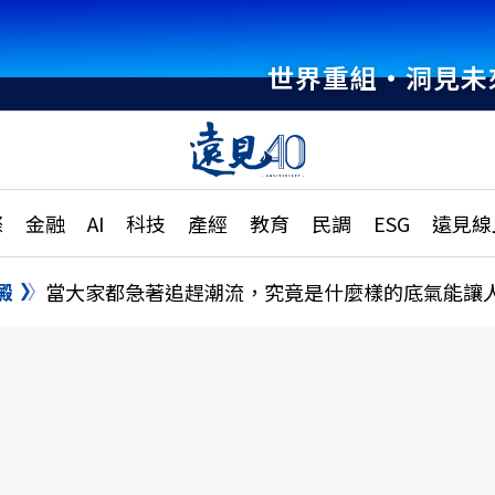
世界重組・洞見未
章
特輯
文章
大學升學、職涯攻略
遠
際
金融
AI
科技
產經
教育
民調
ESG
遠見線
國際
更
縣市施政調查全解析
金融
單
民調
澱
當大家都急著追趕潮流，究竟是什麼樣的底氣能讓
產經
電
好享生活
獨
專欄