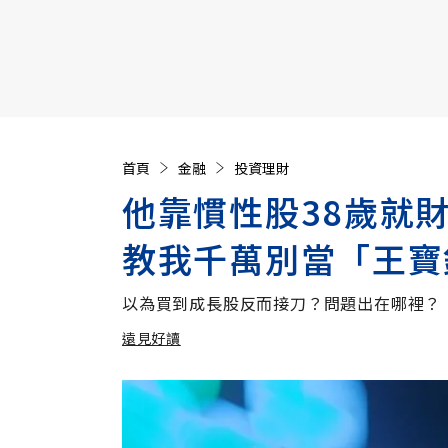
【遠見40週年慶】訂《遠見》贈實用家電3選1+暢銷好
首頁
金融
投資理財
他靠慣性股38歲就
教我千萬別當「王寶
以為買到成長股反而接刀？問題出在哪裡？
遠見好讀
加入追蹤
遠見好讀