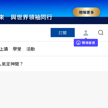
瞭解更多
來 與世界領袖同行
訂閱
特色頻道
訂閱
見線上讀
ESG遠見
職場雷達
上讀
學堂
活動
多訂閱方案
城市學
刊購買
健康遠見
人氣定神閒？
子報訂閱
華人精英論壇
享知識包
領導影響力學院