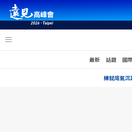
文
最新
最新
話題
國
雜誌目錄
活動
話題
AI
練就底氣沉
學堂
專題報導
科技
教育
遠見ON AIR
影音
合作