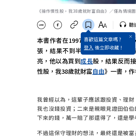
《操作慣性股，我38歲就財富自由》／僅為情境圖，取
聽
喜歡這篇文章嗎 ?
本書作者在1997年退伍後，聽學長
登入
後立即收藏 !
張，結果不到半年便以60元認賠
亮，他以為買到
成長
股，結果反而
性股，我38歲就財富
自由
》一書，作
我曾經以為，這輩子應該跟投資、理財
我也沒錢投資；二來是親眼見證田伯伯
下來的錢，萬一賠了那還得了，還是學
不過這保守理財的想法，最終還是被當