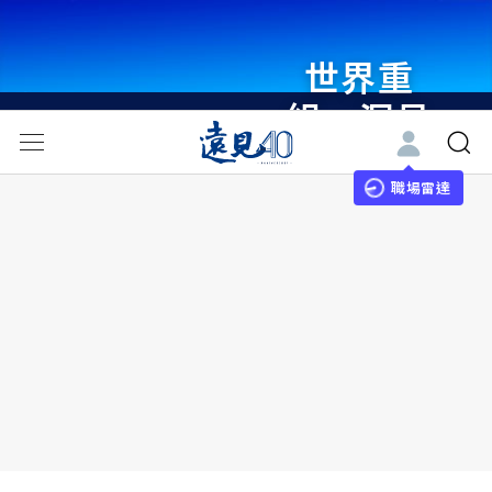
世界重
組・洞見
未來 與
世界領袖
職場雷達
同行