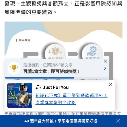
發現，主觀孤獨與客觀孤立，正是影響風險認知與
風險準備的重要變數。
×
最後衝刺：已閱讀2/3篇文章
再讀1篇文章，即可解鎖抽獎！
Just For You
知識包下載》重工業到餐飲都用AI！
產業降本增效全攻略
因自身孤獨與孤立而引發低估風險，並在風險應變準備不足且又
遇到危機衝擊的時候，更因缺乏社會網絡支撐，甚至提高孤獨死
40 週年盛大開啟！享限定優惠與獨家好禮
等極端情境的風險，極易陷入「因病致貧、因貧致鬱」狀況惡化