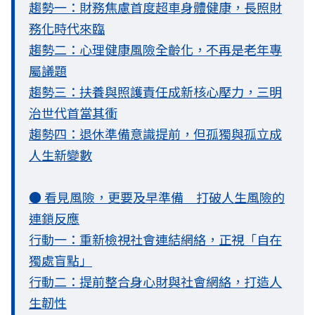
趨勢一：財務焦慮首度超車身體健康，長照財
務化時代來臨
趨勢二：心理健康風險全齡化，不再是老年專
屬議題
趨勢三：扶養與照護責任成新核心壓力，三明
治世代首當其衝
趨勢四：退休準備意識提前，但孤獨與孤立成
人生新變數
● 看見風險，更要及早準備 打破人生風險的
連鎖反應
行動一：重新檢視社會連結網絡，正視「自在
獨處盲點」
行動二：提前整合身心財與社會網絡，打造人
生韌性