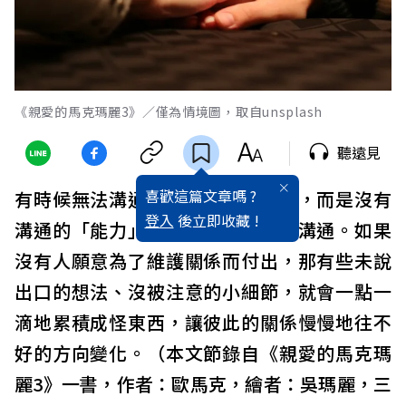
《親愛的馬克瑪麗3》／僅為情境圖，取自unsplash
聽遠見
喜歡這篇文章嗎 ?
有時候無法溝通並不是不願意溝通，而是沒有
登入
後立即收藏 !
溝通的「能力」，所以不知道怎麼溝通。如果
沒有人願意為了維護關係而付出，那有些未說
出口的想法、沒被注意的小細節，就會一點一
滴地累積成怪東西，讓彼此的關係慢慢地往不
好的方向變化。（本文節錄自《親愛的馬克瑪
麗3》一書，作者：歐馬克，繪者：吳瑪麗，三