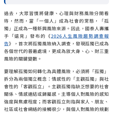
過去，大眾習慣將健康、心理與財務風險分開看
待，然而，當「一個人」成為社會的常態，「孤
獨」正成為一種新興風險來源。因此，國泰人壽攜
手「遠見」發布的《
2026人生風險趨勢調查報
告
》，首次將孤獨風險納入調查，發現孤獨已成為
各個世代的普遍處境，更成為放大身、心、財三重
風險的關鍵變數。
要理解孤獨如何轉化為具體風險，必須將「孤獨」
拆分為兩個獨立概念：情感性的「主觀孤獨」與社
會性的「客觀孤立」。主觀孤獨指缺乏想要的社會
關係、情感連結或歸屬感，主導個人對風險的感知
強度與焦慮程度；而客觀孤立則指與家人、朋友、
社區或社會網絡的接觸很少，與個人對風險的規劃