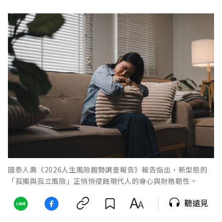
國泰人壽《2026人生風險趨勢調查報告》報告指出，新型態的
「孤獨與孤立風險」正悄悄侵蝕現代人的身心與財務韌性。
聽遠見