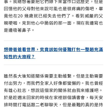
事。我總想著要把它們錄下來當作口述歷史，但是
回憶他的父母對他來說可能也是很疼痛的傷吧，畢
竟他在20 幾歲就已經失去他們了。看到威嚴的父
親哽咽，見到他心中脆弱的那一面，現在我邊寫也
是邊吸著鼻子。
想帶爸爸看世界，究竟該如何優雅打包一整趟充滿
知性的大旅程？
雖然長大後知道關係需要主動維繫，但是主動需要
付出努力，而我們全家人好像都蠻懶的。我也曾經
有雄心壯志，想說這個家的關係就由我來維護吧。
於是趁週末回家的時候在家裡辦個讀書會，每天安
排時間打電話跟二老聊聊天，但是最難的真的是持