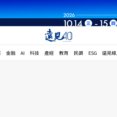
章
特輯
文章
大學升學、職涯攻略
遠
際
金融
AI
科技
產經
教育
民調
ESG
遠見線
國際
更
縣市施政調查全解析
金融
單
民調
產經
電
好享生活
獨
專欄