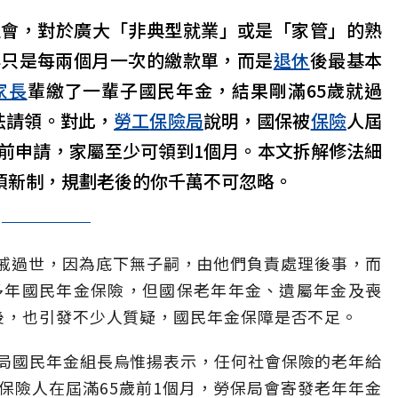
社會，對於廣大「非典型就業」或是「家管」的熟
再只是每兩個月一次的繳款單，而是
退休
後最基本
家長
輩繳了一輩子國民年金，結果剛滿65歲就過
法請領。對此，
勞工
保險局
說明，國保被
保險
人屆
生前申請，家屬至少可領到1個月。本文拆解修法細
各項新制，規劃老後的你千萬不可忽略。
親戚過世，因為底下無子嗣，由他們負責處理後事，而
多年國民年金保險，但國保老年年金、遺屬年金及喪
後，也引發不少人質疑，國民年金保障是否不足。
局國民年金組長烏惟揚表示，任何社會保險的老年給
保險人在屆滿65歲前1個月，勞保局會寄發老年年金