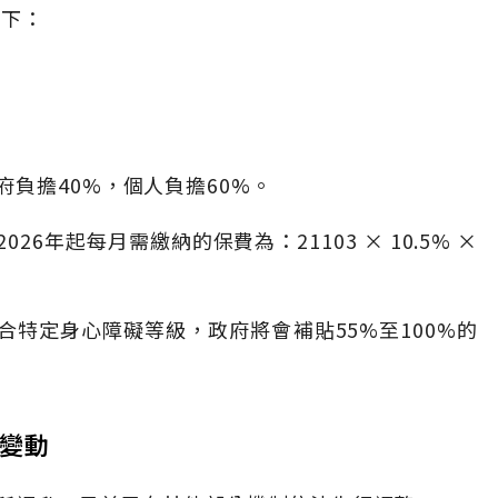
如下：
府負擔40%，個人負擔60%。
26年起每月需繳納的保費為：21103 × 10.5% ×
特定身心障礙等級，政府將會補貼55%至100%的
費變動