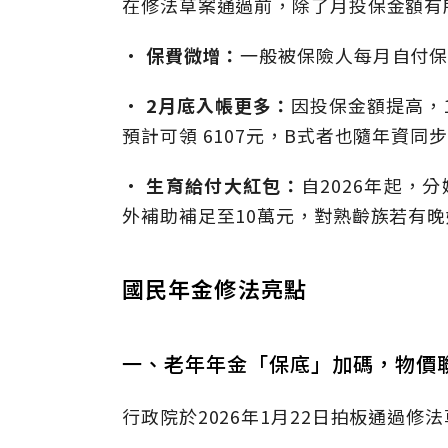
在修法草案通過前，除了月投保金額有
•
保費微增：
一般被保險人每月自付保
•
2月底入帳更多：
因投保金額提高，
預計可領 6107元，B式者也隨年資同
•
生育給付大紅包：
自2026年起，
外補助補足至10萬元，對熟齡族若有
國民年金修法亮點
一、老年年金「保底」加碼，物價
行政院於2026年1月22日拍板通過修