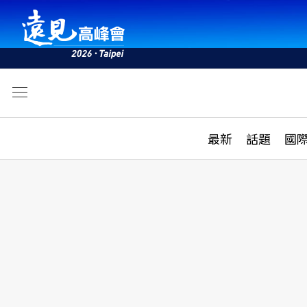
文
最新
最新
話題
國
雜誌目錄
活動
話題
AI
學堂
專題報導
科技
教育
遠見ON AIR
影音
合作