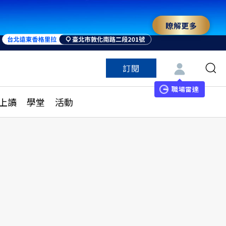
瞭解更多
訂閱
特色頻道
訂閱
見線上讀
ESG遠見
職場雷達
上讀
學堂
活動
多訂閱方案
城市學
刊購買
健康遠見
子報訂閱
華人精英論壇
享知識包
領導影響力學院