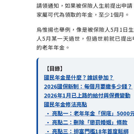
請領通知，如果被保險人生前提出申請
家屬可代為領取的年金，至少1個月。
烏惟揚也舉例，像是被保險人5月1日
人5月某一天過世，但過世前就已提出
的老年年金。
【目錄】
國民年金是什麼？誰該參加？
2026國保新制：每個月要繳多少錢？
2026年1月已上路的給付與保費變動
國民年金修法亮點
• 亮點一：老年年金「保底」5000
• 亮點二：刪除「懲罰婚姻」條款
• 亮點三：排富門檻18年首度鬆綁