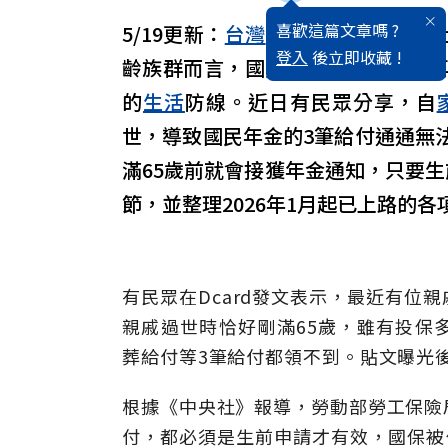
喜歡這篇文章嗎 ?
5/19更新：
台灣
正加速步入
超高齡
登入
後立即收藏 !
齡族群而言，國民
年金
（國保）不
的
生活
防線。近日有民眾分享，自
世，導致國民年金的3筆給付通通無
滿65歲前就會接獲年金通知，只要
節，並整理2026年1月起已上路的
有民眾在Dcard發文表示，最近有位
親戚過世時恰好剛滿65歲，雖有投保
葬給付等3筆給付都領不到。貼文曝光
根據《中央社》報導，勞動部勞工保險
付，都必須是生前申請才有效，國保被