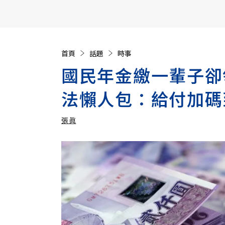
【遠見40週年慶】訂《遠見》贈實用家電3選1+暢銷好
首頁
話題
時事
國民年金繳一輩子卻
法懶人包：給付加碼
張眞
加入追蹤
張眞