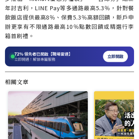
年討吉利，
LINE Pay等多通路最高
5.3％，針對餐
飲飯店提供最高
8％、保費
5.3％高額回饋，新戶申
辦更享有不限通路最高
10％點數回饋或精選行李
箱首刷禮。
72%
領先者已開啟【職場雷達】
立即開啟
立即開通！解鎖專屬服務
相關文章