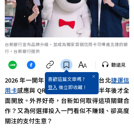
台新銀行宣布品牌升級，並成為獨家首個信用卡可嗶進北捷的銀
行。台新銀行提供
聽遠見
喜歡這篇文章嗎 ?
2026 年一開年，台新銀行獨家承作台北
捷運
信
登入
後立即收藏 !
用卡
感應與 QR Code乘車碼收單，半年後才全
面開放。外界好奇，台新如何取得這項關鍵合
作？又為何選擇投入一門看似不賺錢、卻高度
關注的支付生意？