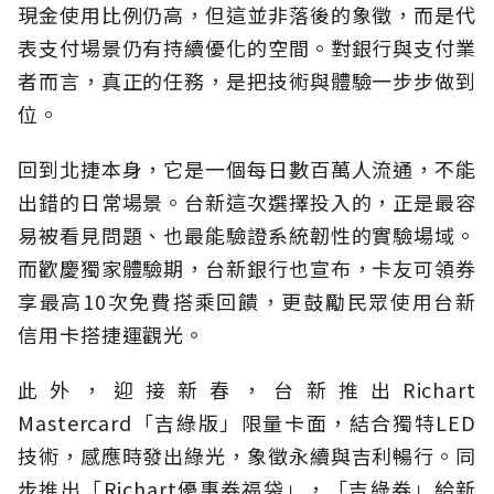
現金使用比例仍高，但這並非落後的象徵，而是代
表支付場景仍有持續優化的空間。對銀行與支付業
者而言，真正的任務，是把技術與體驗一步步做到
位。
回到北捷本身，它是一個每日數百萬人流通，不能
出錯的日常場景。台新這次選擇投入的，正是最容
易被看見問題、也最能驗證系統韌性的實驗場域。
而歡慶獨家體驗期，台新銀行也宣布，卡友可領券
享最高
10次免費搭乘回饋，更鼓勵民眾使用台新
信用卡搭捷運觀光
。
此外，迎接新春，台新推出
Richart
Mastercard「吉綠版」限量卡面
，結合獨特
LED
技術，感應時發出綠光，象徵永續與吉利暢行。同
步推出「
Richart優惠券福袋」，「吉綠券」給新