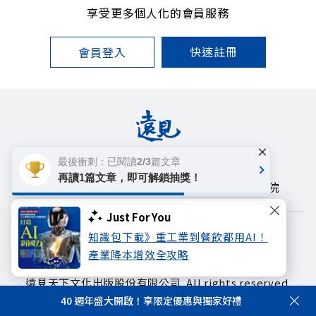
享受更多個人化的會員服務
快速註冊
會員登入
×
最後衝刺：已閱讀2/3篇文章
遠見雜誌
哈佛商業評論
天下文化
再讀1篇文章，即可解鎖抽獎！
未來親子學習平台
50+
領導影響力學院
Just For You
著作權聲明
隱私權政策
知識包下載》重工業到餐飲都用AI！
產業降本增效全攻略
Copyright© 1999~2026
遠見天下文化出版股份有限公司. All rights reserved.
40 週年盛大開啟！享限定優惠與獨家好禮