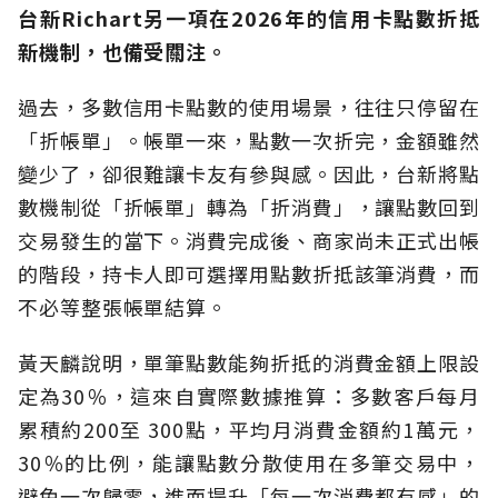
台新Richart另一項在2026年的信用卡點數折抵
新機制，也備受關注。
過去，多數信用卡點數的使用場景，往往只停留在
「折帳單」。帳單一來，點數一次折完，金額雖然
變少了，卻很難讓卡友有參與感。因此，台新將點
數機制從「折帳單」轉為「折消費」，讓點數回到
交易發生的當下。消費完成後、商家尚未正式出帳
的階段，持卡人即可選擇用點數折抵該筆消費，而
不必等整張帳單結算。
黃天麟說明，單筆點數能夠折抵的消費金額上限設
定為30％，這來自實際數據推算：多數客戶每月
累積約200至 300點，平均月消費金額約1萬元，
30％的比例，能讓點數分散使用在多筆交易中，
避免一次歸零，進而提升「每一次消費都有感」的