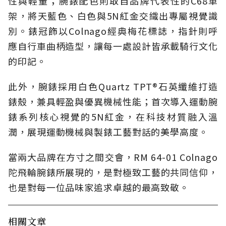
性與輕量；腕錶配色則取自品牌代表性的C68車
架，將天藍色、白色與5N紅金交織出專屬視覺識
別。錶冠飾以Colnago經典梅花標誌，指針則呼
應自行車曲柄造型，讓每一處設計皆承載騎行文化
的印記。
此外，腕錶採用白色Quartz TPT®石英纖維打造
錶殼，兼具輕盈與優異機械性能；首次導入運動腕
錶系列核心視覺的5N紅金，在科技材質融入溫
潤，展現運動機械與製錶工藝對話的美學高度。
當兩大品牌在方寸之間交會，RM 64-01 Colnago
陀飛輪腕錶所展現的，是對極致工藝的共同信仰，
也是對每一位品味家追求卓越的最高致敬。
相關文章