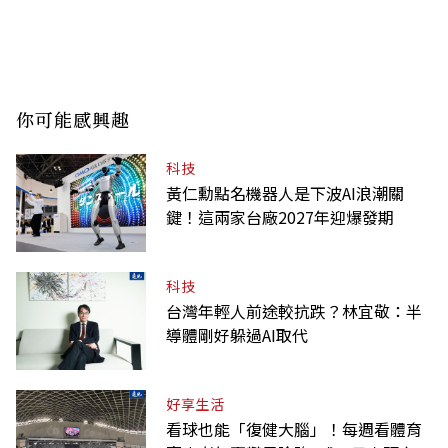
你可能感興趣
科技
黃仁勳點名機器人是下波AI浪潮關
鍵！這兩家台廠2027年迎爆發期
科技
台灣年輕人前途較抗跌？林宜敬：半
導體剛好躲過AI取代
好享生活
看球也能「復健大腦」！每週看體育