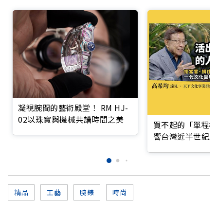
凝視腕間的藝術殿堂！ RM HJ-
02以珠寶與機械共譜時間之美
買不起的「單程機
響台灣近半世紀思
精品
工藝
腕錶
時尚