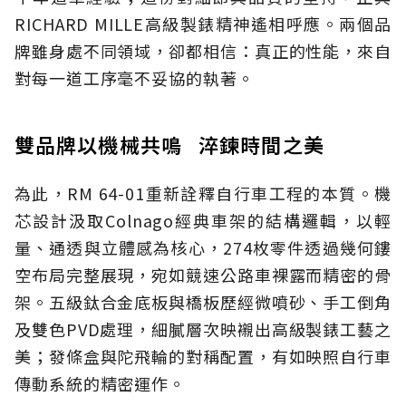
RICHARD MILLE高級製錶精神遙相呼應。兩個品
牌雖身處不同領域，卻都相信：真正的性能，來自
對每一道工序毫不妥協的執著。
雙品牌以機械共鳴 淬鍊時間之美
為此，RM 64-01重新詮釋自行車工程的本質。機
芯設計汲取Colnago經典車架的結構邏輯，以輕
量、通透與立體感為核心，274枚零件透過幾何鏤
空布局完整展現，宛如競速公路車裸露而精密的骨
架。五級鈦合金底板與橋板歷經微噴砂、手工倒角
及雙色PVD處理，細膩層次映襯出高級製錶工藝之
美；發條盒與陀飛輪的對稱配置，有如映照自行車
傳動系統的精密運作。