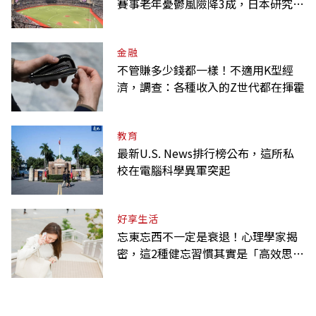
賽事老年憂鬱風險降3成，日本研究：
到現場效果更好
金融
不管賺多少錢都一樣！不適用K型經
濟，調查：各種收入的Z世代都在揮霍
教育
最新U.S. News排行榜公布，這所私
校在電腦科學異軍突起
好享生活
忘東忘西不一定是衰退！心理學家揭
密，這2種健忘習慣其實是「高效思
考」的表現