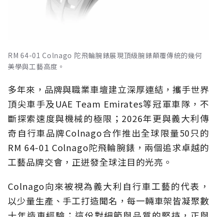
RM 64-01 Colnago 陀飛輪腕錶展現頂級腕錶顛覆傳統的幾何
美學與工藝高度。
多年來，品牌與職業車壇建立深厚連結，攜手世界
頂尖車手及UAE Team Emirates等冠軍車隊，不
斷探索速度與機械的極限；2026年更與義大利傳
奇自行車品牌Colnago合作推出全球限量50只的
RM 64-01 Colnago陀飛輪腕錶，兩個追求卓越的
工藝品牌交會，正迸發全球注目的光亮。
Colnago向來被視為義大利自行車工藝的代表，
以少量生產、手工打造聞名，每一輛車架皆凝聚數
十年造車經驗；這份對細節與品質的堅持，正與