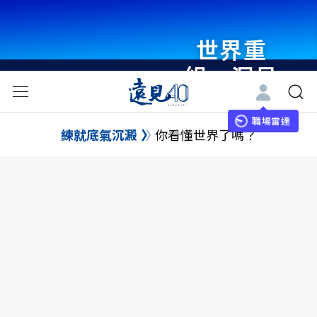
世界重
組・洞見
未來 與
世界領袖
職場雷達
練就底氣沉澱
你看懂世界了嗎？
同行