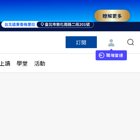
瞭解更多
訂閱
特色頻道
訂閱
見線上讀
ESG遠見
職場雷達
上讀
學堂
活動
多訂閱方案
城市學
刊購買
健康遠見
子報訂閱
華人精英論壇
享知識包
領導影響力學院