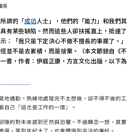
遠見
等所謂的「
成功
人士」，他們的「能力」和我們其
都具有某些缺陷。然而這些人卻扶搖直上，抵達了
表示：「我只是下定決心不做不擅長的事罷了。」
捷徑並不是去累積，而是捨棄。（本文節錄自《不
》一書，作者：伊庭正康，方言文化出版，以下為
晃地通勤。熟練地處理完不太想做，卻不得不做的工
服自己「這也是工作的一環」。
卻隱約對未來感到茫然與恐懼。不過轉念一想，其實
覺得，等到年紀大了，也會體悟到平淡的美好。