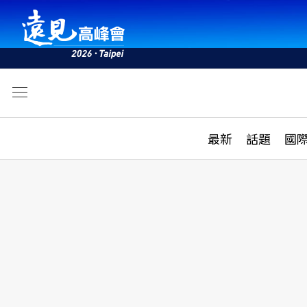
文
最新
最新
話題
國
雜誌目錄
活動
話題
AI
學堂
專題報導
科技
教育
遠見ON AIR
影音
合作