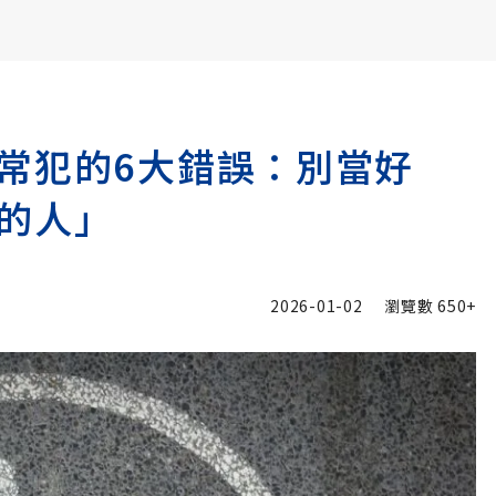
書6選3 特價 3,980 元
常犯的6大錯誤：別當好
的人」
2026-01-02
瀏覽數
650+