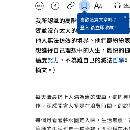
聽
喜歡這篇文章嗎 ?
我所認識的高階
主管
、頂尖
業務
員
登入
後立即收藏 !
實並沒有太大的差距，很多人甚至
他人無法仿效的境界。他們都紛紛
想獲得自己理想中的人生，最快的
過度
努力
，不為難自己的減法
哲學
摘文。）
每天清晨搭上人滿為患的電車，搖搖晃
作。深感開會大多是在浪費時間，卻說
每個月看著薪水固定入帳，生活無虞，
這樣的生活也是一種幸福，即使現在不