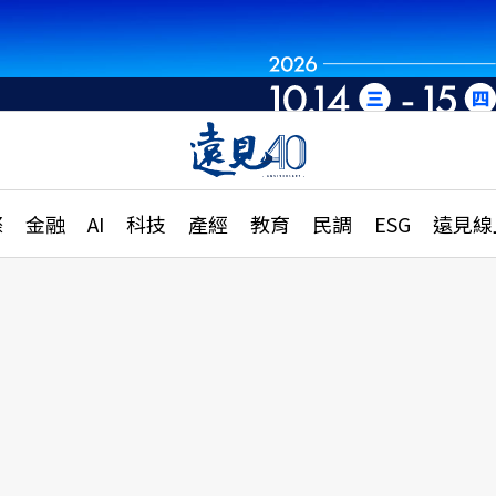
章
特輯
文章
大學升學、職涯攻略
遠
際
金融
AI
科技
產經
教育
民調
ESG
遠見線
國際
更
縣市施政調查全解析
金融
單
民調
產經
電
好享生活
獨
專欄