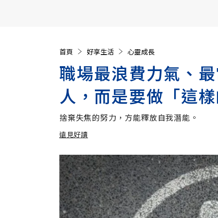
【遠見40週年慶】訂《遠見》贈實用家電3選1+暢銷好
首頁
好享生活
心靈成長
職場最浪費力氣、最
人，而是要做「這樣
捨棄失焦的努力，方能釋放自我潛能。
遠見好讀
加入追蹤
遠見好讀