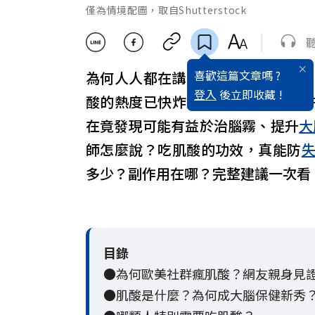
僅為情境配圖，取自Shutterstock
喜歡這篇文章嗎 ?
為何人人都在講肌酸（Creatin
登入
後立即收藏 !
酸的熱度已快炸鍋，主要在於原來
在竟發現可能有益於治腦霧、提升
大
師怎麼說？吃肌酸的功效，真能防
多少？副作用在哪？完整建議一次看
目錄
●
為何歐美社群瘋肌酸？網友親身見
●
肌酸是什麼？為何成大腦保健新秀