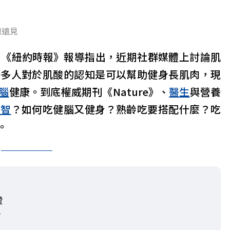
聽遠見
e）？《紐約時報》報導指出，近期社群媒體上討論肌
許多人對於肌酸的認知是可以幫助健身長肌肉，現
腦
健康。到底權威期刊《Nature》、
醫生
與營養
失智
？如何吃健腦又健身？熟齡吃要搭配什麼？吃
。
證
？