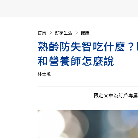
【遠見40週年慶】訂《遠見》贈實用家電3選1+暢銷好
首頁
好享生活
健康
熟齡防失智吃什麼？
和營養師怎麼說
林士蕙
加入追蹤
林士蕙
限定文章為訂戶專