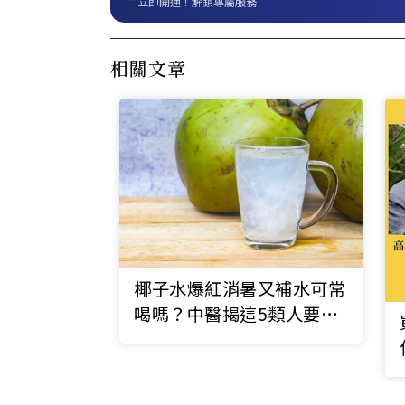
立即開通！解鎖專屬服務
相關文章
椰子水爆紅消暑又補水可常
喝嗎？中醫揭這5類人要注
意，「生椰美式」也不行