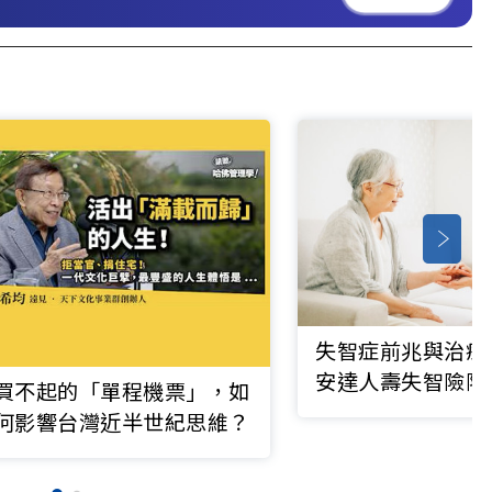
失智症前兆與治療
安達人壽失智險陪
買不起的「單程機票」，如
智防護網
何影響台灣近半世紀思維？