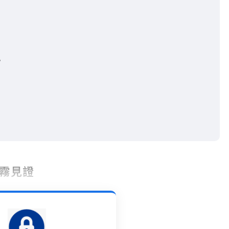
？
霧見證