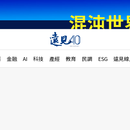
章
特輯
文章
大學升學、職涯攻略
遠
際
金融
AI
科技
產經
教育
民調
ESG
遠見線
國際
更
縣市施政調查全解析
金融
單
民調
產經
電
好享生活
獨
專欄