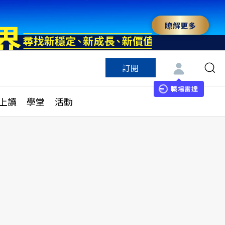
瞭解更多
訂閱
特色頻道
訂閱
見線上讀
ESG遠見
職場雷達
上讀
學堂
活動
多訂閱方案
城市學
刊購買
健康遠見
子報訂閱
華人精英論壇
享知識包
領導影響力學院