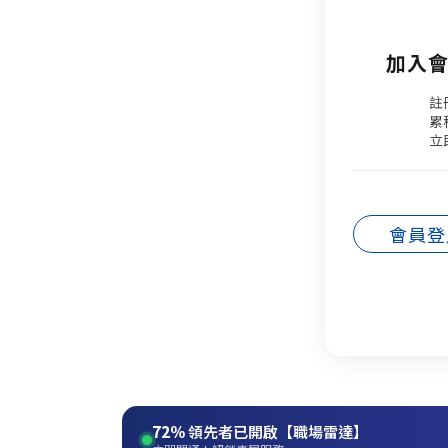
加入會
註
累
立
會員登
72%
領先者已開啟【職場雷達】