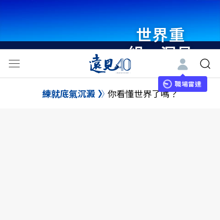
世界重
組・洞見
未來 與
世界領袖
職場雷達
練就底氣沉澱
你看懂世界了嗎？
同行