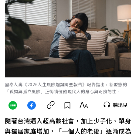
國泰人壽《2026人生風險趨勢調查報告》報告指出，新型態的
「孤獨與孤立風險」正悄悄侵蝕現代人的身心與財務韌性。
聽遠見
隨著台灣邁入超高齡社會，加上少子化、單身
與獨居家庭增加，「一個人的老後」逐漸成為