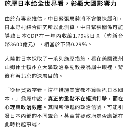
施壓日本給全世界看，彰顯大國影響力
由於有專家推估，中日緊張局勢將不會很快緩和，
日本野村綜合研究所以此測算，中日緊張關係可能
導致日本GDP在一年內收縮1.79兆日圓（約新台
幣3600億元），相當於下降0.29％。
大陸對日本採取了一系列施壓措施，看在美國德州
山姆休士頓州立大學政治系副教授翁履中眼裡，背
後有著北京的深層目的。
「從經貿數字看，這些措施其實都不算動搖日本國
本，」翁履中說，
真正的重點不在經濟打擊，而在
心理與政治效應。
其間所傳遞的政治信號，可能引
發日本內部的不同聲音，甚至質疑政府是否應該在
此時挑起事端。