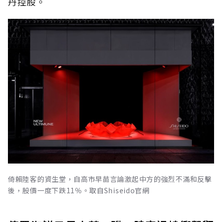
丹控股。
倚賴陸客的資生堂，自高市早苗言論激起中方的強烈不滿和反擊
後，股價一度下跌11％。取自Shiseido官網