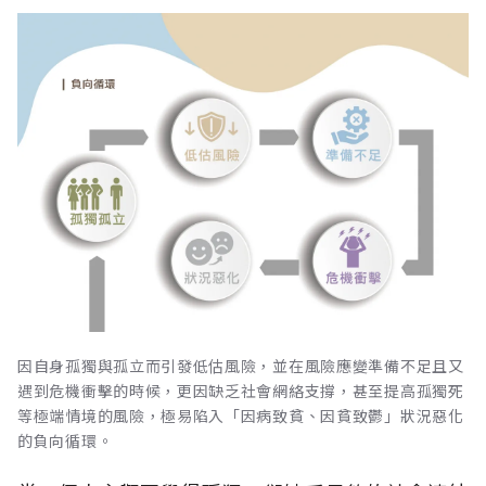
因自身孤獨與孤立而引發低估風險，並在風險應變準備不足且又
遇到危機衝擊的時候，更因缺乏社會網絡支撐，甚至提高孤獨死
等極端情境的風險，極易陷入「因病致貧、因貧致鬱」狀況惡化
的負向循環。