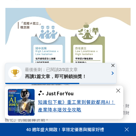
×
最後衝刺：已閱讀2/3篇文章
再讀1篇文章，即可解鎖抽獎！
Just For You
知識包下載》重工業到餐飲都用AI！
長照成本與通膨壓力雙重夾擊，國人風險意識迎來黃金交叉。財
產業降本增效全攻略
務焦慮首度超越身體健康躍居首位，宣告台灣正式步入「長照財
務化」的關鍵轉折期。
40 週年盛大開啟！享限定優惠與獨家好禮