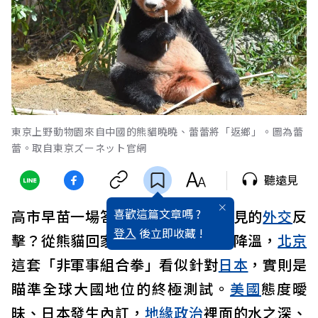
東京上野動物園來自中國的熊貓曉曉、蕾蕾將「返鄉」。圖為蕾
蕾。取自東京ズーネット官網
聽遠見
喜歡這篇文章嗎 ?
高市早苗一場答詢，竟引爆
中國
罕見的
外交
反
登入
後立即收藏 !
擊？從熊貓回家、水產禁令到旅遊降溫，
北京
這套「非軍事組合拳」看似針對
日本
，實則是
瞄準全球大國地位的終極測試。
美國
態度曖
昧、日本發生內訌，
地緣政治
裡面的水之深、