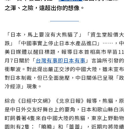
之渾、之險，遠超出你的想像。
「日本，馬上要沒有大熊貓了」「資生堂股價大
跌」「中國事實上停止日本水產品進口」……，中
美日媒體以醒目標題，報導日本首相高市早苗11
月7日關於「
台灣有事即日本有事
」言論所引發的
衝擊波。對此提出嚴正交涉的中國大陸，雖未宣布
對日本制裁，但已全面施壓，中日關係已呈現「政
冷經涼」現象。
綜合《日經中文網》《北京日報》報導，熊貓，原
是中日外交友好舞台上的要角，日本和歌山縣白浜
町飼養著4隻來自中國大陸的熊貓，東京上野動物
園則有2隻：「曉曉」和「蕾蕾」，近期均將陸續