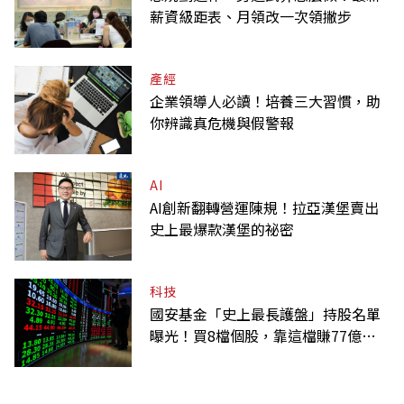
薪資級距表、月領改一次領撇步
產經
企業領導人必讀！培養三大習慣，助
你辨識真危機與假警報
AI
AI創新翻轉營運陳規！拉亞漢堡賣出
史上最爆款漢堡的祕密
科技
國安基金「史上最長護盤」持股名單
曝光！買8檔個股，靠這檔賺77億最
多