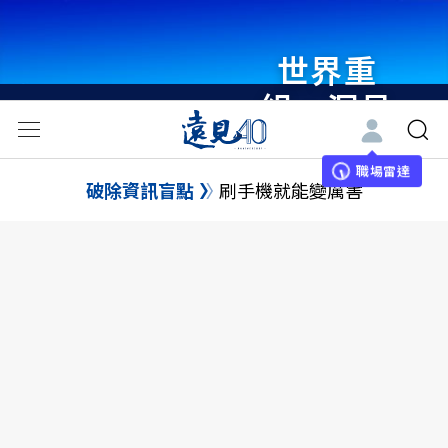
世界重
組・洞見
未來 與
世界領袖
職場雷達
破除資訊盲點
刷手機就能變厲害
同行