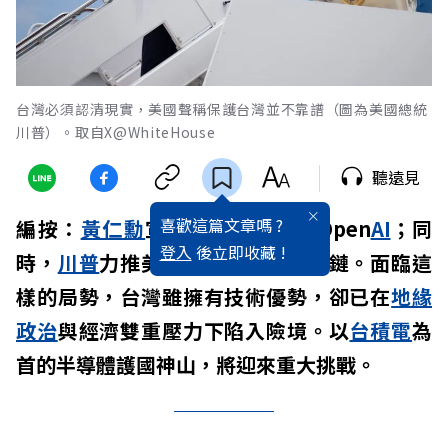
台灣必須認清現實，美國聲稱保護台灣並不靠譜（圖為美國總統
川普）。取自X@WhiteHouse
聽遠見
喜歡這篇文章嗎 ?
編按：
黃仁勳
宣布，
輝達
將投資Open
AI
；同
登入
後立即收藏 !
時，
川普
力推美國製造、重組供應鏈。面臨這
樣的局勢，台灣雖擁有技術優勢，卻已在
地緣
政治
與經濟雙重壓力下陷入險境。以
台積電
為
首的半導體護國神山，將迎來重大挑戰。