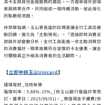
深卡友與其他金融服務的連結，一方面串接外部場
景與跨業合作，共同組成一個持續流動、彼此強化
的點數經濟圈。
林榮華強調，玉山更長遠的目標是讓支付工具從被
動回饋，進化為「主動預測」。「透過即時消費足
跡與外部變數分析，支付工具能進一步主動洞察您
的消費偏好，精準推薦符合習慣的卡友優惠，讓支
付體驗真正升級為消費者的生活顧問。」
【
立即申辦玉山Unicard
】
謹慎理財_信用無價
循環利率：5.88%-15%_(依玉山銀行電腦評等而
訂，基準日：2015/09/01)。_預借現金手續費(依