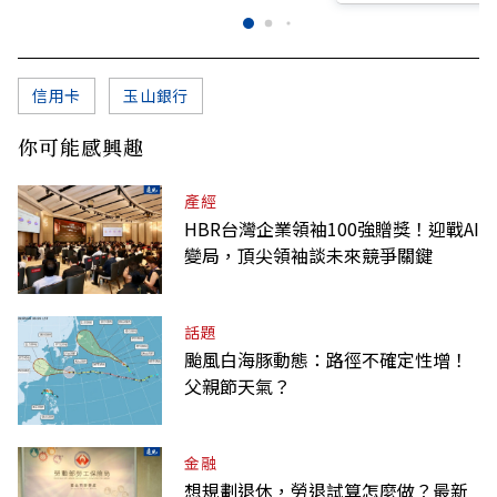
信用卡
玉山銀行
你可能感興趣
產經
HBR台灣企業領袖100強贈獎！迎戰AI
變局，頂尖領袖談未來競爭關鍵
話題
颱風白海豚動態：路徑不確定性增！
父親節天氣？
金融
想規劃退休，勞退試算怎麼做？最新