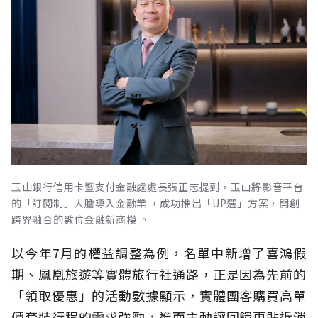
玉山銀行信用卡暨支付金融處處長張正志提到，玉山將影音平台
的「訂閱制」大膽導入金融業 ，成功推出「UP選」方案，開創
跨界融合的數位金融新商模 。
以今年7月的權益調整為例，名單中新增了喜鴻假
期、鳳凰旅遊等實體旅行社通路，正是因為先前的
「領取優惠」的活動數據顯示，實體團客購買高單
價套裝行程的需求強勁，進而主動讓回饋更貼近消