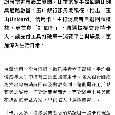
紛紛搶進布局生態圈，比拚的多半是回饋比例
與通路數量。玉山銀行卻另闢蹊徑，推出「玉
山Unicard」信用卡，主打消費者自選回饋權
益，更首創「訂閱制」，將選擇權交還持卡
人，讓支付工具打破單一消費平台與場景，更
加深入生活日常。
台灣信用卡全台流通卡數已接近六千萬張，平均每
位成年人手中持有三到五張信用卡。各大銀行雖紛
紛推出專屬消費回饋及點數機制，藉此提升用戶黏
著與忠誠度，但對消費者而言，面對滿手卡片與眼
花撩亂的權益方案，早已陷入「選擇疲勞」。
「卡片太多，導致消費者必須熟記哪一張卡有現金