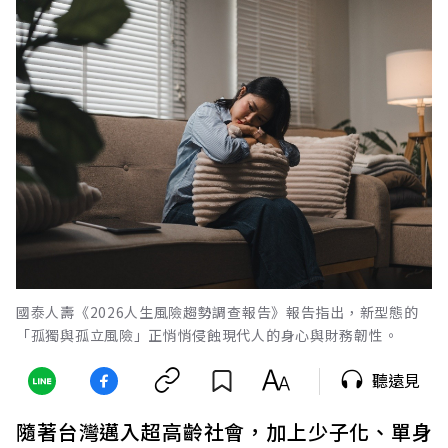
國泰人壽《2026人生風險趨勢調查報告》報告指出，新型態的
「孤獨與孤立風險」正悄悄侵蝕現代人的身心與財務韌性。
聽遠見
隨著台灣邁入超高齡社會，加上少子化、單身