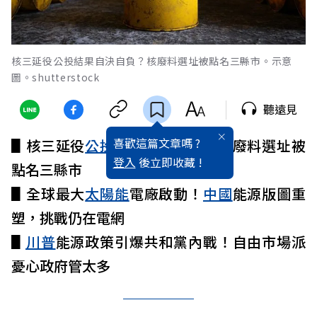
核三延役公投結果自決自負？核廢料選址被點名三縣市。示意
圖。shutterstock
聽遠見
喜歡這篇文章嗎 ?
▋核三延役
公投
結果自決自負？核廢料選址被
登入
後立即收藏 !
點名三縣市
▋全球最大
太陽能
電廠啟動！
中國
能源版圖重
塑，挑戰仍在電網
▋
川普
能源政策引爆共和黨內戰！自由市場派
憂心政府管太多