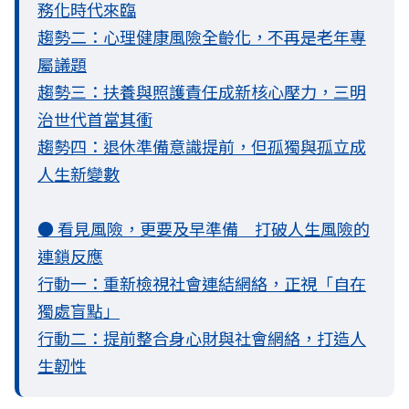
務化時代來臨
趨勢二：心理健康風險全齡化，不再是老年專
屬議題
趨勢三：扶養與照護責任成新核心壓力，三明
治世代首當其衝
趨勢四：退休準備意識提前，但孤獨與孤立成
人生新變數
● 看見風險，更要及早準備 打破人生風險的
連鎖反應
行動一：重新檢視社會連結網絡，正視「自在
獨處盲點」
行動二：提前整合身心財與社會網絡，打造人
生韌性