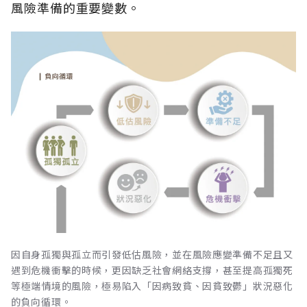
風險準備的重要變數。
因自身孤獨與孤立而引發低估風險，並在風險應變準備不足且又
遇到危機衝擊的時候，更因缺乏社會網絡支撐，甚至提高孤獨死
等極端情境的風險，極易陷入「因病致貧、因貧致鬱」狀況惡化
的負向循環。