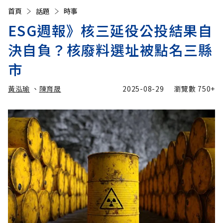
首頁
話題
時事
ESG週報》核三延役公投結果自
決自負？核廢料選址被點名三縣
市
黃泓瑜
、
陳育晟
2025-08-29
瀏覽數
750+