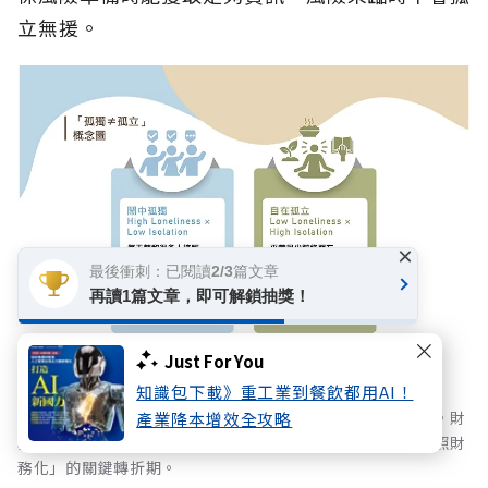
立無援。
×
最後衝刺：已閱讀2/3篇文章
再讀1篇文章，即可解鎖抽獎！
Just For You
知識包下載》重工業到餐飲都用AI！
長照成本與通膨壓力雙重夾擊，國人風險意識迎來黃金交叉。財
產業降本增效全攻略
務焦慮首度超越身體健康躍居首位，宣告台灣正式步入「長照財
務化」的關鍵轉折期。