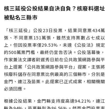
核三延役公投結果自決自負？核廢料選址
被點名三縣市
「核三延役」公投23日投票，結果同意票434萬
張、不同意票151萬張，雖然支持票數占七成以
上，但因投票率僅29.53%，未達《公投法》規定
的500萬票門檻，最終仍宣告否決。公投落幕後，
作家兼法文譯者尉遲秀日前在公共政策網路參與平
台上提案「公共政策網路參與平台」提案，主張將
核廢料儲存在同意票比例最高的三個縣市，分別是
金門、連江及苗栗。此提案已正式成案，相關機關
必須回應。
根據公投結果，金門縣支持度高達94.21%，連江
縣為94%，苗栗縣則為86.56%。然而金門投票率