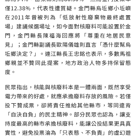
僅12.38%，代表性遭質疑。金門縣烏坵鄉小坵嶼
在2011年曾被列為「低放射性廢棄物最終處置
場」建議候選場址，如今面對核廢料可能設置於金
門，金門縣長陳福海回應將「尊重在地居民意
見」；金門縣副議長歐陽儀雄則直言「憑什麼幫烏
坵鄉決定？」。連江縣長王忠銘也表示，多數馬祖
鄉親並不贊同此提案，地方政治人物多持保留態
度。
民眾指出，核能與核廢料本是一體兩面，既然享受
電力帶來的好處，就應承擔廢料存放的風險。若僅
投下贊成票，卻將責任推給其他縣市，等同違背
「自決自負」的民主精神。部分民眾也認為，讓支
持度最高的縣市承擔核廢料，能讓公投結果更具真
實性，避免投票淪為「只表態、不負責」的虛幻遊