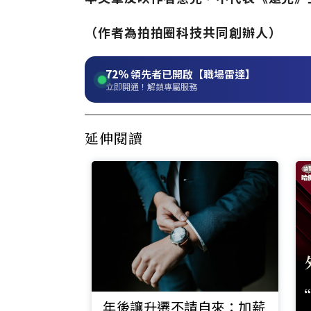
（作者為拍拍圈科技共同創辦人）
72%
領先者已開啟【職場雷達】
立即開通！解鎖專屬服務
延伸閱讀
年後讓升遷不請自來：加薪