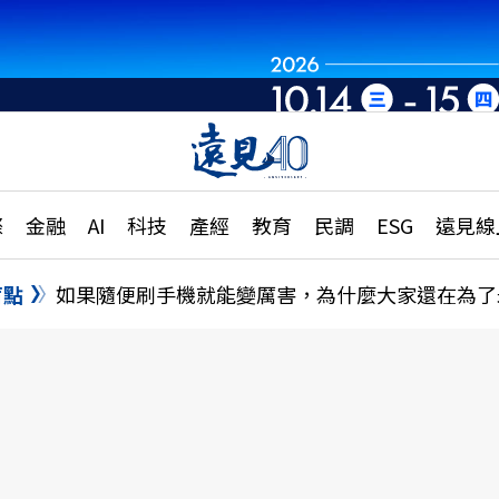
章
特輯
文章
大學升學、職涯攻略
遠
際
金融
AI
科技
產經
教育
民調
ESG
遠見線
國際
更
縣市施政調查全解析
金融
單
民調
盲點
如果隨便刷手機就能變厲害，為什麼大家還在為了
產經
電
好享生活
獨
專欄