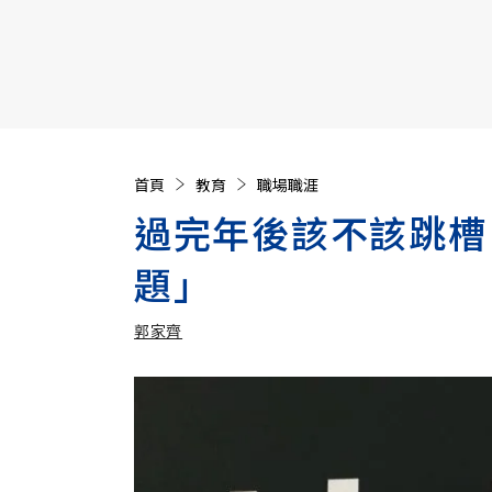
【遠見40週年慶】訂《遠見》贈實用家電3選1+暢銷好
首頁
教育
職場職涯
過完年後該不該跳槽
題」
郭家齊
加入追蹤
郭家齊