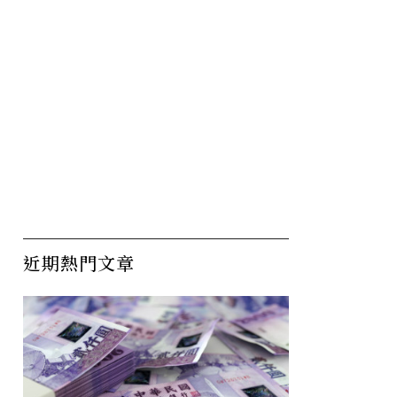
近期熱門文章
能在職場
致職場新鮮人：高起薪沒那
白