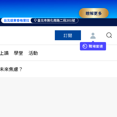
瞭解更多
訂閱
特色頻道
訂閱
見線上讀
ESG遠見
職場雷達
上讀
學堂
活動
多訂閱方案
城市學
刊購買
健康遠見
未來焦慮？
子報訂閱
華人精英論壇
享知識包
領導影響力學院