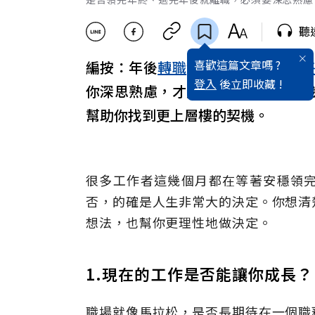
聽
喜歡這篇文章嗎 ?
編按：年後
轉職
潮又來了！領完
年
登入
後立即收藏 !
你深思熟慮，才能做出理性且能為
幫助你找到更上層樓的契機。
很多工作者這幾個月都在等著安穩領
否，的確是人生非常大的決定。你想清
想法，也幫你更理性地做決定。
1.現在的工作是否能讓你成長？
職場就像馬拉松，是否長期待在一個職