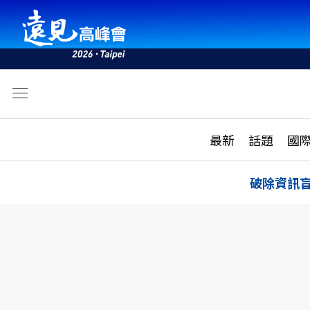
文
最新
最新
話題
國
雜誌目錄
活動
話題
AI
破除資訊
學堂
專題報導
科技
教育
遠見ON AIR
影音
合作