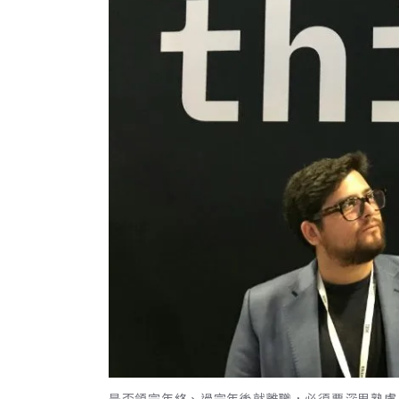
是否領完年終、過完年後就離職，必須要深思熟慮。Unspl