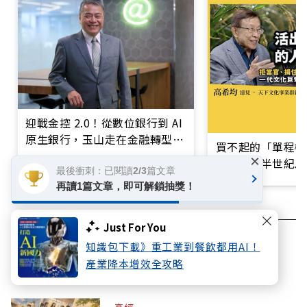
迎戰金控 2.0！從數位銀行到 AI
原生銀行，玉山走在金融轉型最
買不起的「單程機
前線
×
響台灣近半世紀思
最後衝刺：已閱讀2/3篇文章
再讀1篇文章，即可解鎖抽獎！
Just For You
信用卡
玉山銀行
知識包下載》重工業到餐飲都用AI！
產業降本增效全攻略
你可能感興趣