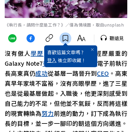
《執行長，請問什麼是工作？》／僅為情境圖，取自unsplash
聽遠見
喜歡這篇文章嗎 ?
沒有傲人
學歷
，左耳失聰，甚至經歷嚴重的
登入
後立即收藏 !
Galaxy Note7
手機
爆炸事件，
三星
電子前執行
長高東真仍
成功
從基層一路晉升到
CEO
。高東
真早年家境不富裕，沒有亮眼學歷，進了三星
也是從最基層做起。入職後，他更深刻感受到
自己能力的不足，但他並不氣餒，反而將這樣
的現實轉換為
努力
前進的動力，訂下成為執行
長的目標，並一步一腳印的朝這個方向邁進。