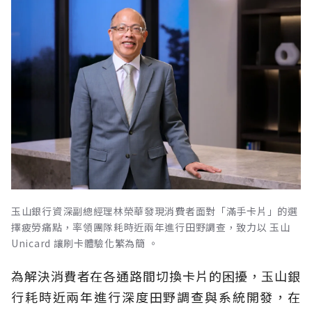
玉山銀行資深副總經理林榮華發現消費者面對「滿手卡片」的選
擇疲勞痛點，率領團隊耗時近兩年進行田野調查，致力以 玉山
Unicard 讓刷卡體驗化繁為簡 。
為解決消費者在各通路間切換卡片的困擾，玉山銀
行耗時近兩年進行深度田野調查與系統開發，在