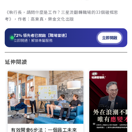
《執行長，請問什麼是工作？三星流翻轉職場的33個破框思
考》，作者：高東真，樂金文化出版
72%
領先者已開啟【職場雷達】
立即開啟
立即開通！解鎖專屬服務
延伸閱讀
有效開會6步法：一個員工未來