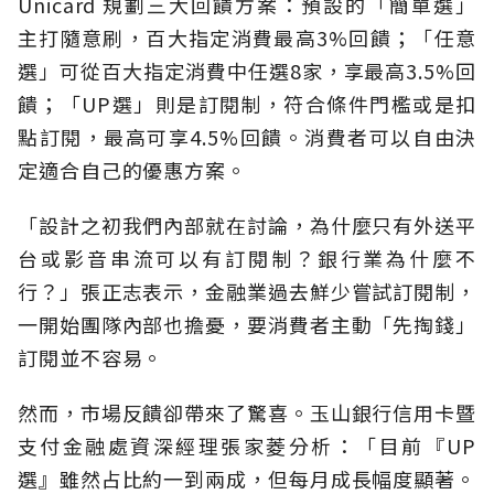
Unicard 規劃三大回饋方案：預設的「簡單選」
主打隨意刷，百大指定消費最高3%回饋；「任意
選」可從百大指定消費中任選8家，享最高3.5%回
饋；「UP選」則是訂閱制，符合條件門檻或是扣
點訂閱，最高可享4.5%回饋。消費者可以自由決
定適合自己的優惠方案。
「設計之初我們內部就在討論，為什麼只有外送平
台或影音串流可以有訂閱制？銀行業為什麼不
行？」張正志表示，金融業過去鮮少嘗試訂閱制，
一開始團隊內部也擔憂，要消費者主動「先掏錢」
訂閱並不容易。
然而，市場反饋卻帶來了驚喜。玉山銀行信用卡暨
支付金融處資深經理張家菱分析：「目前『UP
選』雖然占比約一到兩成，但每月成長幅度顯著。