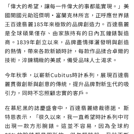
「偉大的希望，讓每一件偉大的事都能實現。」美
國開國元勛班傑明•富蘭克林所言，正呼應世界錶
王百達翡麗185年來極致的品牌創造力。百達翡麗
是全球碩果僅存、由家族持有的日內瓦鐘錶製造
商。1839年創立以來，品牌盡情揮灑發明與創造
的熱情，帶來各款新穎時計，每款作品揉合卓爾的
技術，淬鍊精緻的美感，備受品味人士渴求。
今年秋季，以嶄新Cubitus時計系列，展現百達翡
麗貫徹創新與創意的傳統，提升品牌對新生代的吸
引力，同時不忘照顧忠實的客戶。
在慕尼黑的誌慶盛會中，百達翡麗總裁德諾‧ 斯
特恩表示，「很久以來，我一直希望時計系列中可
出現一款方形腕錶。這並不容易，因為全球約