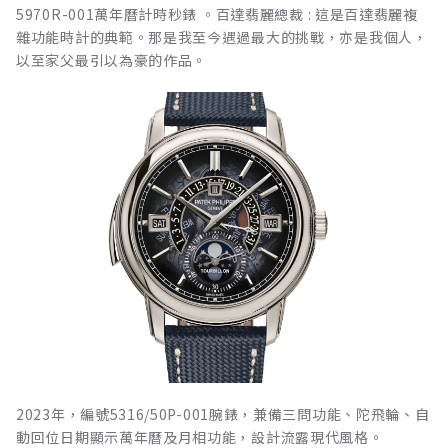
5970R-001萬年曆計時秒錶 。百達翡麗總裁 : 這是百達翡麗複
雜功能時計的典範。那是我至今遇過最大的挑戰，亦是我個人，
以至家父最引以為豪的作品。
2023年，編號5316/50P-001腕錶，兼備三問功能、陀飛輪、自
動回位日期顯示萬年曆及月相功能，設計流露現代風格。