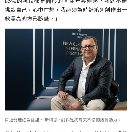
85%的腕錶都是圓形的。從年輕時起，我就不斷
挑戰自己，心中在想，我必須為時計系列創作出一
款漂亮的方形腕錶。」
百達翡麗總裁德諾‧ 斯特恩 : 創作是我每天不懈的熱情動力。