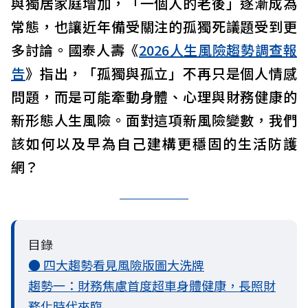
與獨居家庭增加，「一個人的老後」逐漸成為
常態，也讓近年備受關注的孤獨死議題受到更
多討論。國泰人壽《
2026人生風險趨勢調查報
告
》指出，「孤獨與孤立」不再只是個人情感
問題，而是可能牽動身體、心理與財務健康的
新形態人生風險。面對這項新風險變數，我們
該如何以及早為自己建構更穩固的生活防護
網？
目錄
● 四大趨勢看見風險版圖大洗牌
趨勢一：財務焦慮首度超車身體健康，長照財
務化時代來臨