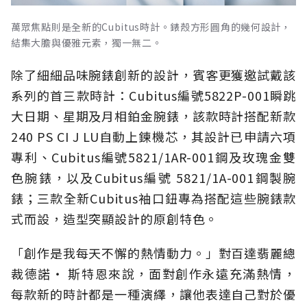
萬眾焦點則是全新的Cubitus時計。錶殼方形圓角的幾何設計，
結集大膽與優雅元素，獨一無二。
除了細細品味腕錶創新的設計，賓客更獲邀試戴該
系列的首三款時計：Cubitus編號5822P-001瞬跳
大日期、星期及月相鉑金腕錶，該款時計搭配新款
240 PS CI J LU自動上鍊機芯，其設計已申請六項
專利、Cubitus編號5821/1AR-001鋼及玫瑰金雙
色腕錶，以及Cubitus編號 5821/1A-001鋼製腕
錶；三款全新Cubitus袖口鈕專為搭配這些腕錶款
式而設，造型突顯設計的原創特色。
「創作是我每天不懈的熱情動力。」對百達翡麗總
裁德諾‧ 斯特恩來說，面對創作永遠充滿熱情，
每款新的時計都是一種演繹，讓他表達自己對於優