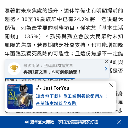
隨著對未來焦慮的提升，退休準備也有明顯提前的
趨勢。30至39歲族群中已有24.2%將「老後退休
儲備」列為最重要的財務項目，僅次於「基本生活
開銷」（35%）。孤獨與孤立會放大民眾對未知
風險的焦慮，若長期缺乏社會支持，也可能增加晚
年面臨孤獨死風險的可能性；且這份焦慮不一定能
×
轉化為實質行動，突顯老後準備能否被妥善規劃與
最後衝刺：已閱讀2/3篇文章
執行，已不再侷限於單純的金融工具，更包括是否
再讀1篇文章，即可解鎖抽獎！
擁有足夠的社會支持與連結。
Just For You
從四大趨勢可以發現，影響人生風險的，不只是身
知識包下載》重工業到餐飲都用AI！
體、心理或財務本身，而是民眾能否及早看見風
產業降本增效全攻略
險、並將風險意識轉為準備行動。本次調查進一步
發現，主觀孤獨與客觀孤立，正是影響風險認知與
40 週年盛大開啟！享限定優惠與獨家好禮
風險準備的重要變數。