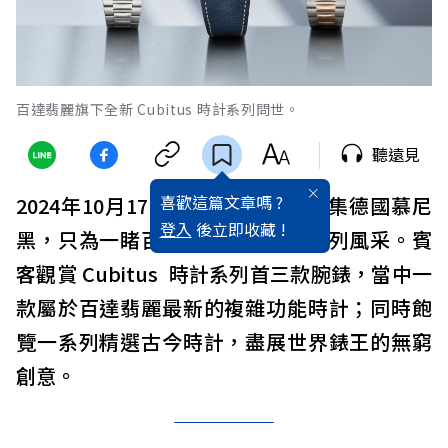
百達翡麗旗下全新 Cubitus 時計系列問世。
聽遠見
喜歡這篇文章嗎 ?
2024年10月17日，約600名嘉賓雲集德國慕尼
登入
後立即收藏 !
黑，只為一睹百達翡麗全新時計系列風采。賓
客觀賞 Cubitus 時計系列首三款腕錶，當中一
款屬於百達翡麗最新的複雜功能時計；同時飽
覽一系列精選古今時計，盡展世界錶王的無窮
創意。