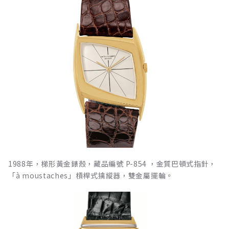
1988年，梯形黃金錶殼，藏品編號 P-854 ，金質巴頓式指針，
「à moustaches」槓桿式擒縱器，雙金屬擺輪。