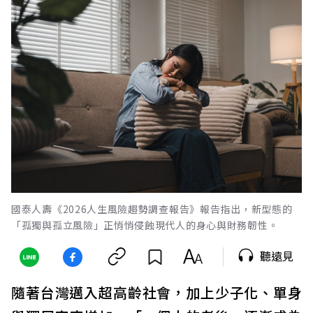
國泰人壽《2026人生風險趨勢調查報告》報告指出，新型態的
「孤獨與孤立風險」正悄悄侵蝕現代人的身心與財務韌性。
聽遠見
隨著台灣邁入超高齡社會，加上少子化、單身