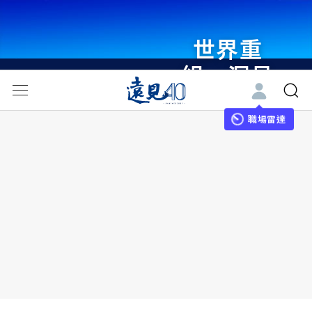
世界重
組・洞見
未來 與
世界領袖
職場雷達
同行