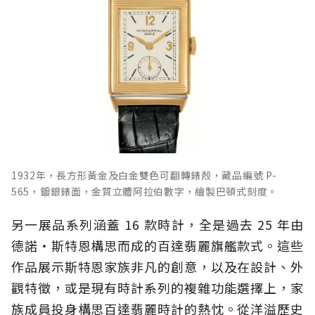
1932年，長方形黃金及白金雙色可翻轉錶殼，藏品編號 P-
565，鍍銀錶面，金質立體阿拉伯數字，繪製巴頓式刻度。
另一展品系列涵蓋 16 款時計，全是過去 25 年由
德諾‧斯特恩構思而成的百達翡麗旗艦款式。這些
作品展示斯特恩家族非凡的創意，以及在設計、外
觀特徵，或是現有時計系列的複雜功能選擇上，家
族成員投身構思百達翡麗時計的熱忱。從洋溢歷史