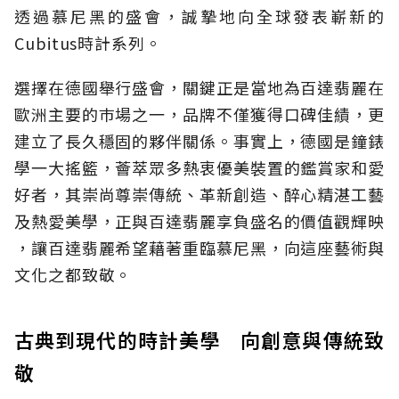
透過慕尼黑的盛會，誠摯地向全球發表嶄新的
Cubitus時計系列。
選擇在德國舉行盛會，關鍵正是當地為百達翡麗在
歐洲主要的巿場之一，品牌不僅獲得口碑佳績，更
建立了長久穩固的夥伴關係。事實上，德國是鐘錶
學一大搖籃，薈萃眾多熱衷優美裝置的鑑賞家和愛
好者，其崇尚尊崇傳統、革新創造、醉心精湛工藝
及熱愛美學，正與百達翡麗享負盛名的價值觀輝映
，讓百達翡麗希望藉著重臨慕尼黑，向這座藝術與
文化之都致敬。
古典到現代的時計美學 向創意與傳統致
敬