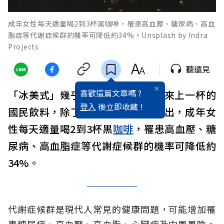
成年女性每天適量喝2到3杯黑咖啡，罹患高血壓、糖尿病、高血
脂症等代謝症候群的機率可降低約34%。Unsplash by Indra
Projects
聽遠見
喜歡這篇文章嗎 ?
「冰美式」幾乎是
韓國
人飯後最愛來上一杯的
登入
後立即收藏 !
國民飲料，除了提神，最新研究指出，成年女
性每天適量喝2到3杯黑
咖啡
，罹患高血壓、糖
尿病、高血脂症等代謝症候群的機率可降低約
34%。
代謝症候群是現代人常見的健康問題，可能增加罹