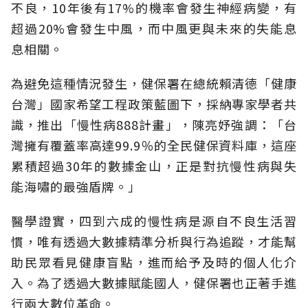
不良，10年後有17%的機率會發生神經病變，有
超過20%會發生中風，而中風更與未來的失能息
息相關。
為避免這種情況發生，健保署在總統賴清德「健康
台灣」國家希望工程政策藍圖下，採納專家學者共
識，推出「慢性病888計畫」，陳亮妤強調：「台
灣擁有覆蓋率高達99.9％的全民健保資料庫，這座
累積超過30年的數據金山，正是對抗慢性病與失
能海嘯的最強盾牌。」
醫學證實，四到六成的慢性病是源自不良生活習
慣，唯有透過大數據精準分析與行為追蹤，才能幫
助民眾看見健康盲點，進而給予及時的個人化介
入。為了透過大數據賦能國人，健保署也正著手進
行兩大數位革命。