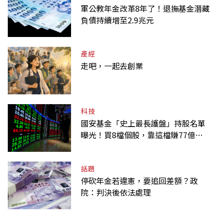
軍公教年金改革8年了！退撫基金潛藏
負債持續增至2.9兆元
產經
走吧，一起去創業
科技
國安基金「史上最長護盤」持股名單
曝光！買8檔個股，靠這檔賺77億最
多
話題
停砍年金若違憲，要追回差額？政
院：判決後依法處理