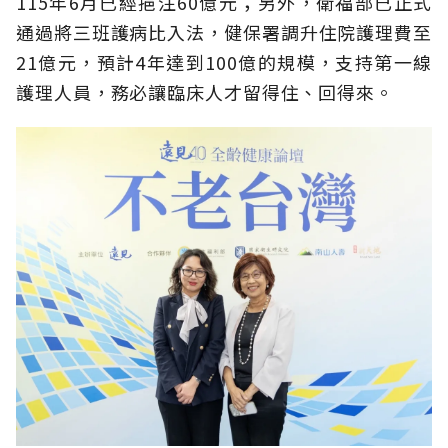
115年6月已經挹注60億元；另外，衛福部已正式
通過將三班護病比入法，健保署調升住院護理費至
21億元，預計4年達到100億的規模，支持第一線
護理人員，務必讓臨床人才留得住、回得來。