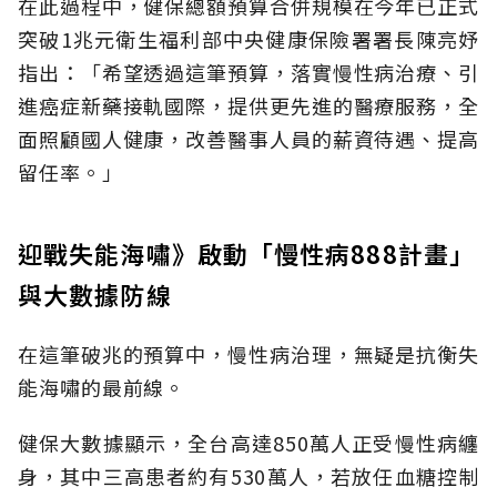
在此過程中，健保總額預算合併規模在今年已正式
突破1兆元衛生福利部中央健康保險署署長陳亮妤
指出：「希望透過這筆預算，落實慢性病治療、引
進癌症新藥接軌國際，提供更先進的醫療服務，全
面照顧國人健康，改善醫事人員的薪資待遇、提高
留任率。」
迎戰失能海嘯》啟動「慢性病888計畫」
與大數據防線
在這筆破兆的預算中，慢性病治理，無疑是抗衡失
能海嘯的最前線。
健保大數據顯示，全台高達850萬人正受慢性病纏
身，其中三高患者約有530萬人，若放任血糖控制