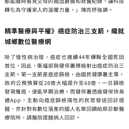
都能隨時看見父母的抽血數據和就醫紀錄，讓科技
轉化為守護家人的溫暖力量，」陳亮妤強調。
精準醫療與平權》癌症防治三支箭，織就
城鄉數位醫療網
除了慢性病治理，癌症也連續44年蟬聯全國死因
首位，因此，衛福部與健保署積極射出癌症防治三
支箭。第一支箭是癌症篩檢，由國民健康署主導，
政府公務預算從28億大幅提升至68億，一旦篩檢
發現罹癌，便能早期治療。而健保署透過健保快易
通App，主動向癌症篩檢陽性的民眾發送回診提
醒，亦針對有數位落差的國人名單回饋給原診斷醫
療院所，請醫院提醒病人回診。