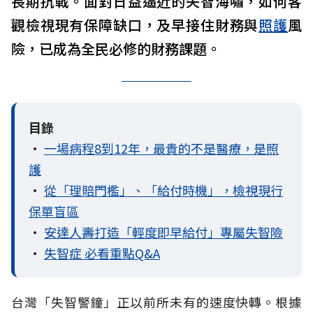
長期抗戰。面對日益逼近的失智海嘯，如何客
觀檢視現有保障缺口，及早接住財務與
照護
風
險，已成為全民必修的財務課題。
目錄
•
一場病程8到12年，最貴的不是醫療，是照
護
•
從「理賠門檻」、「給付時機」，檢視現行
保單盲區
•
安達人壽打造「輕度即早給付」專屬失智險
•
失智症 必看重點Q&A
台灣「失智警鐘」正以前所未有的速度快轉。根據