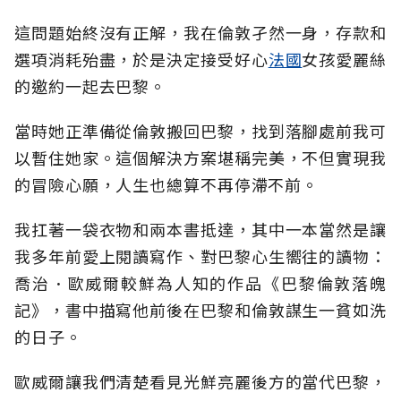
這問題始終沒有正解，我在倫敦孑然一身，存款和
選項消耗殆盡，於是決定接受好心
法國
女孩愛麗絲
的邀約一起去巴黎。
當時她正準備從倫敦搬回巴黎，找到落腳處前我可
以暫住她家。這個解決方案堪稱完美，不但實現我
的冒險心願，人生也總算不再停滯不前。
我扛著一袋衣物和兩本書抵達，其中一本當然是讓
我多年前愛上閱讀寫作、對巴黎心生嚮往的讀物：
喬治．歐威爾較鮮為人知的作品《巴黎倫敦落魄
記》，書中描寫他前後在巴黎和倫敦謀生一貧如洗
的日子。
歐威爾讓我們清楚看見光鮮亮麗後方的當代巴黎，