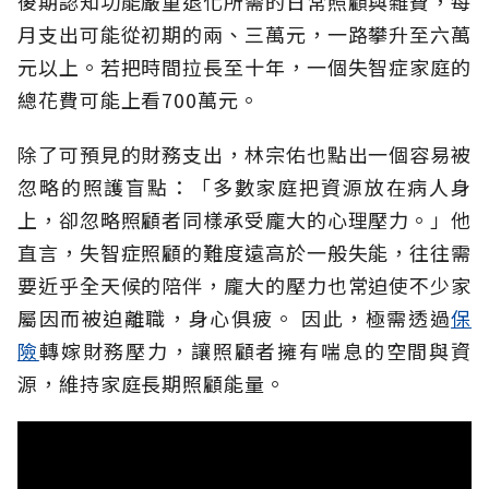
後期認知功能嚴重退化所需的日常照顧與雜費，每
月支出可能從初期的兩、三萬元，一路攀升至六萬
元以上。若把時間拉長至十年，一個失智症家庭的
總花費可能上看700萬元。
除了可預見的財務支出，林宗佑也點出一個容易被
忽略的照護盲點：「多數家庭把資源放在病人身
上，卻忽略照顧者同樣承受龐大的心理壓力。」他
直言，失智症照顧的難度遠高於一般失能，往往需
要近乎全天候的陪伴，龐大的壓力也常迫使不少家
屬因而被迫離職，身心俱疲。
因此，極需透過
保
險
轉嫁財務壓力，讓照顧者擁有喘息的空間與資
源，維持家庭長期照顧能量。