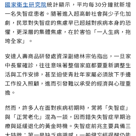
國家衛生研究院
統計顯示，平均每30分鐘就新增
一名失智症患者。隨著進入超高齡社會與少子化加
劇，民眾對失智症的焦慮早已超越對疾病本身的恐
懼，更深層的集體焦慮，在於害怕「一人生病，拖
垮全家」。
安達人壽商品研發處資深副總林宗佑指出，一旦家
中長輩確診，往往意味著整個家庭都要重新調整生
活與工作安排，甚至迫使青壯年家屬必須放下手邊
工作投入照顧，進而引發難以承受的經濟與心理重
擔。
然而，許多人在面對疾病初期時，常將「失智症」
與「正常老化」混為一談，因而錯失失智症早期治
療與延緩退化的黃金時機。失智症前兆主要具備三
大特徵：第一是缺乏病識感，一般健忘經提醒仍能