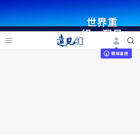
世界重
組・洞見
未來 與
世界領袖
職場雷達
同行