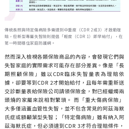
傳統長照與特定傷病險多需達到中重度（CDR 2或3）才啟動理
賠，但新型專屬失智險則提倡「輕度（CDR 1）即早給付」，在
第一時間穩住家庭防護網。
然而深入檢視各類保險商品的內容，會發現它們與
失智家庭的實際需求可能存在部分差異。像是「長
期照顧保險」雖以CDR臨床失智量表為理賠依
據，卻要等到CDR 2才開始給付，且每年需重新送
交診斷量表給保險公司請領保險金，對已經蠟燭兩
頭燒的家屬來說相對繁瑣。
而「重大傷病保險」
大多僅涵蓋血管性失智，並不包含常見的阿茲海默
氏症或額顳葉型失智；「特定傷病險」雖有納入阿
茲海默氏症，但必須達到CDR 3才符合理賠條件，