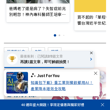
爸媽老了還是病了？失智症前兆
別輕忽！神內專科醫師王培寧呼
買不起的「單程機
籲把握大腦黃金期
響台灣近半世紀思
超高齡社會
失智
照護
×
最後衝刺：已閱讀2/3篇文章
再讀1篇文章，即可解鎖抽獎！
Just For You
知識包下載》重工業到餐飲都用AI！
產業降本增效全攻略
40 週年盛大開啟！享限定優惠與獨家好禮