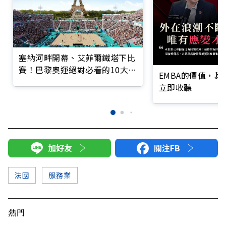
塞納河畔開幕、艾菲爾鐵塔下比
賽！巴黎奧運絕對必看的10大精
EMBA的價值，
彩亮點
立即收聽
加好友
關注FB
法國
服務業
熱門