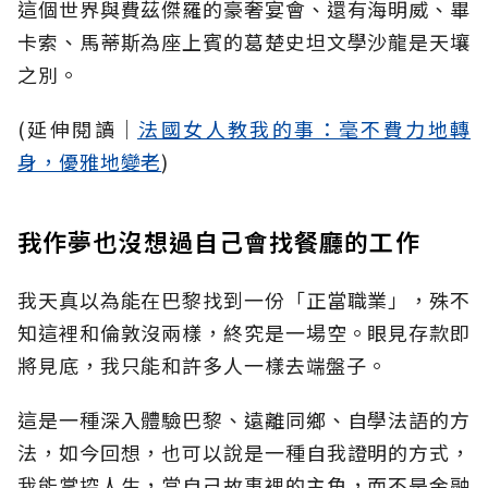
這個世界與費茲傑羅的豪奢宴會、還有海明威、畢
卡索、馬蒂斯為座上賓的葛楚史坦文學沙龍是天壤
之別。
(延伸閱讀│
法國女人教我的事：毫不費力地轉
身，優雅地變老
)
我作夢也沒想過自己會找餐廳的工作
我天真以為能在巴黎找到一份「正當職業」，殊不
知這裡和倫敦沒兩樣，終究是一場空。眼見存款即
將見底，我只能和許多人一樣去端盤子。
這是一種深入體驗巴黎、遠離同鄉、自學法語的方
法，如今回想，也可以說是一種自我證明的方式，
我能掌控人生，當自己故事裡的主角，而不是金融