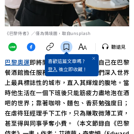
《巴黎侍者》／僅為情境圖，取自unsplash
聽遠見
喜歡這篇文章嗎 ?
巴黎奧運
即將開幕，艾德華講述了自己在巴黎
登入
後立即收藏 !
餐酒館擔任服務生的體驗，帶領我們深入世界
上最具標誌性的城市，直入其輝煌的腹地。當
時他生活在一個下班後只能筋疲力盡地泡在酒
吧的世界；靠著咖啡、麵包、香菸勉強度日；
在虐待狂經理手下工作，只為賺取微薄工資，
甚至得與同事爭奪小費。（本文節錄自《巴黎
侍者》一書，作者：艾德華．奇索姆（Edward