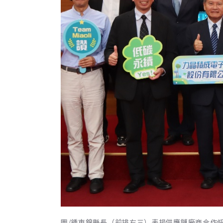
圖/鍾東錦縣長（前排右三）表揚供應鏈廠商合作