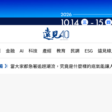
世界重組・洞見未
章
特輯
文章
大學升學、職涯攻略
遠
際
金融
AI
科技
產經
教育
民調
ESG
遠見線
國際
更
縣市施政調查全解析
金融
單
民調
澱
當大家都急著追趕潮流，究竟是什麼樣的底氣能讓
產經
電
好享生活
獨
專欄