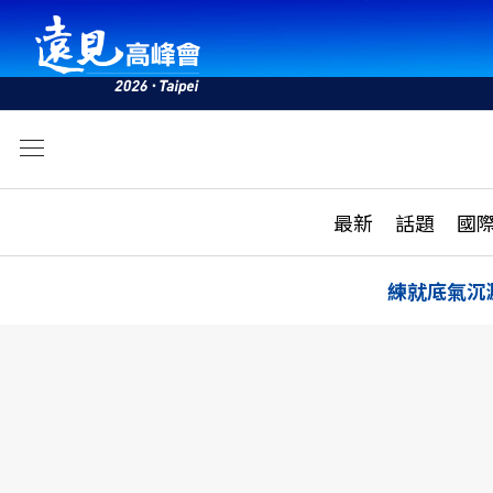
文
最新
最新
話題
國
雜誌目錄
活動
話題
AI
練就底氣沉
學堂
專題報導
科技
教育
遠見ON AIR
影音
合作