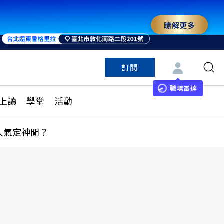
瞭解更多
來 與世界領袖同行
訂閱
特色頻道
訂閱
見線上讀
ESG遠見
職場雷達
上讀
學堂
活動
多訂閱方案
城市學
刊購買
健康遠見
人氣定神閒？
子報訂閱
華人精英論壇
享知識包
領導影響力學院