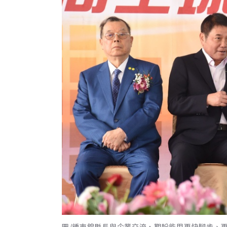
圖/鍾東錦縣長與企業交流，期盼能用更快腳步、