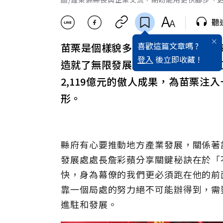
聽
喜歡這篇文章嗎 ?
苗栗是個樣貌多元的縣市，包括山
登入
後立即收藏 !
造就了無限發展生機，特別是自鍾
2,119億元的傲人成果，為苗栗
形。
縣府有心要推動地方產業發展，關係著
發展處處長詹彩蘋分享關鍵秘訣在於「
快，身為幕僚的我們更必須跑在他的前
靠一個局處的努力絕不可能辦得到，需
進駐和發展。