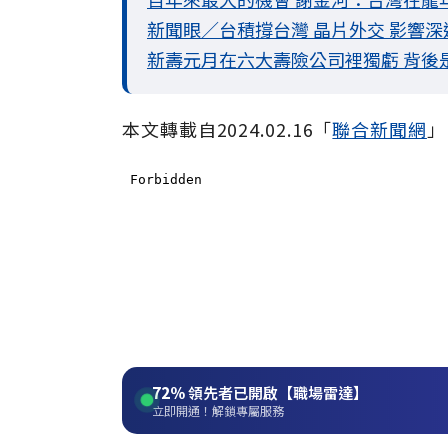
新聞眼／台積撐台灣 晶片外交 影響深
新壽元月在六大壽險公司裡獨虧 背後
本文轉載自2024.02.16「
聯合新聞網
」
72%
領先者已開啟【職場雷達】
立即開通！解鎖專屬服務