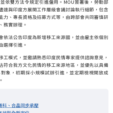
並依雙方法令規定引進僱用。MOU簽署後，勞動部
儘速與印度方展開工作層級會議討論執行細節，包含
能力、專長資格及招募方式等，由跨部會共同審慎研
、務實辦理。
會依法公告印度為新增移工來源國，並由雇主依個別
由選擇引進。
移工模式，並邀請熟悉印度民情專家提供諮詢意見，
估符合我方文化民情的移工來源地區，並優先以具備
為對象，初期採小規模試辦引進，並定期檢視開放成
。
勝科、合晶同步承壓
年找到全新定位