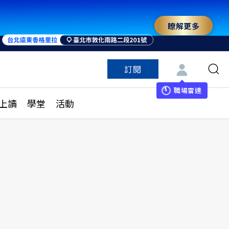
瞭解更多
訂閱
特色頻道
訂閱
見線上讀
ESG遠見
職場雷達
上讀
學堂
活動
多訂閱方案
城市學
刊購買
健康遠見
子報訂閱
華人精英論壇
享知識包
領導影響力學院