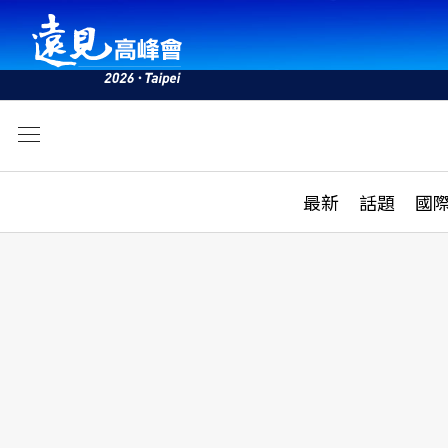
文
最新
最新
話題
國
雜誌目錄
活動
話題
AI
學堂
專題報導
科技
教育
遠見ON AIR
影音
合作