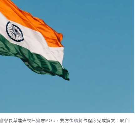
會會長葉達夫視訊簽署MOU，雙方後續將依程序完成換文。取自