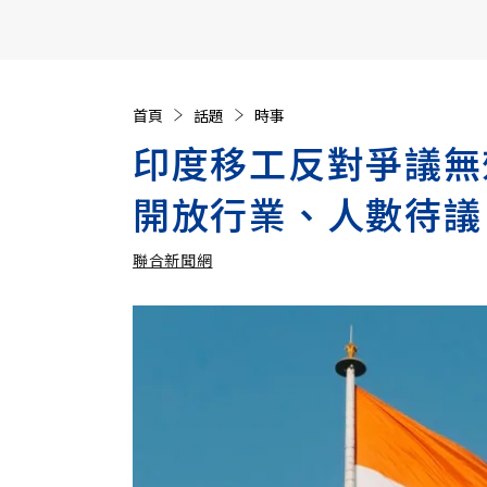
【遠見40週年慶】訂《遠見》贈實用家電3選1+暢銷好
首頁
話題
時事
印度移工反對爭議無
開放行業、人數待議
聯合新聞網
加入追蹤
聯合新聞網