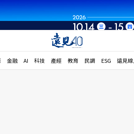
章
特輯
文章
大學升學、職涯攻略
遠
際
金融
AI
科技
產經
教育
民調
ESG
遠見線
國際
更
縣市施政調查全解析
金融
單
民調
產經
電
好享生活
獨
專欄