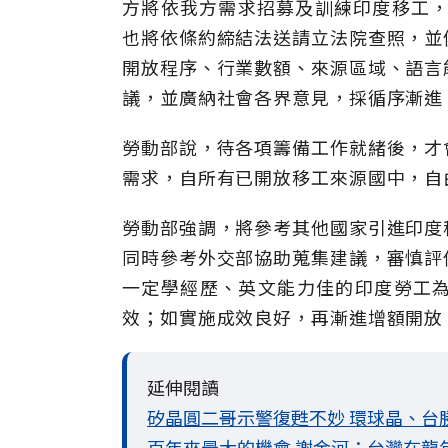
方將依我方需求招募及訓練印度移工，
也將依條約締結法送請立法院查照，並
開放程序、行業數額、來源區域、語言
議，並廣納社會各界意見，採循序漸進
勞動部說，待各項籌備工作就緒後，才
需求，自所有已開放移工來源國中，自
勞動部強調，將參考其他國家引進印度
同時參考外交部協助蒐集建議，審慎評
一定學經歷、英文能力佳的印度勞工
效；如實施成效良好，再漸進增額開放
延伸閱讀
矽晶圓二哥示警復甦不妙 環球晶、台
百年來最大的機會 謝金河：台灣在龍