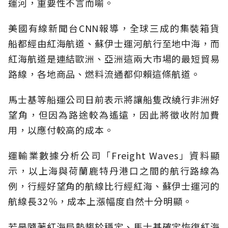
運河，重要性不言而喻。
美國有線新聞台CNN報導，全球三成的集裝箱貨
船都經由紅海航道、蘇伊士運河航行至地中海，而
紅海航道是連結歐洲、亞洲這兩大市場的最短貿易
路線，各地商品、燃料流通都仰賴這條航道。
馬士基等船運公司日前表示將讓船隻改繞行非洲好
望角，但因為路途較為遙遠，因此將徵收附加費
用，以應付較高的成本。
運輸業數據分析公司「Freight Waves」資料顯
示，以上海與荷蘭鹿特丹港口之間的航行路線為
例，行經好望角的航線比行經紅海、蘇伊士運河的
航線長32％，成本上漲幅度自然十分明顯。
若是隨著紅海局勢趨於穩定、馬士基確定恢復紅海