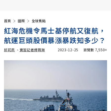
首頁
國際
全球焦點
紅海危機令馬士基停航又復航，
航運巨頭股價暴漲暴跌知多少？
邱莉燕
、
實習記者傅珮琳
2023-12-25
瀏覽數
7,550+