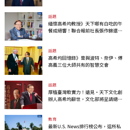
話題
緬懷高希均教授》天下哪有白吃的午
餐成絕響！聯合報前社長張作錦還原
「經典名言」由來
話題
高希均回憶錄》曾與波特、奈伊、傅
高義三位大師共有的智慧交會
話題
厚植臺灣軟實力！遠見‧天下文化創
辦人高希均辭世，文化部將呈請總統
明令褒揚
教育
最新U.S. News排行榜公布，這所私