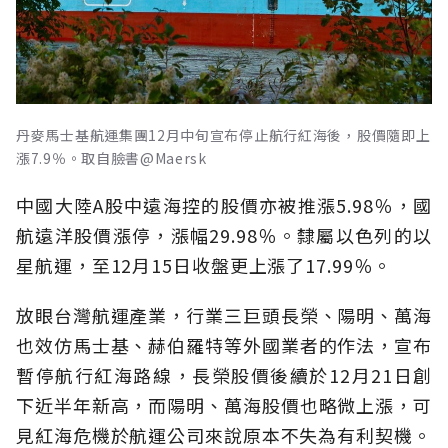
丹麥馬士基航運集團12月中旬宣布停止航行紅海後，股價隨即上
漲7.9％。取自臉書@Maersk
中國大陸A股中遠海控的股價亦被推漲5.98％，國
航遠洋股價漲停，漲幅29.98％。隸屬以色列的以
星航運，至12月15日收盤更上漲了17.99％。
放眼台灣航運產業，行業三巨頭長榮、陽明、萬海
也效仿馬士基、赫伯羅特等外國業者的作法，宣布
暫停航行紅海路線，長榮股價後續於12月21日創
下近半年新高，而陽明、萬海股價也略微上漲，可
見紅海危機於航運公司來說原本不失為有利契機。