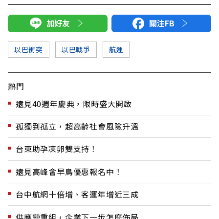
加好友
關注FB
以巴衝突
以巴戰爭
航運
熱門
遠見40週年慶典，限時盛大開啟
孤獨到孤立，超高齡社會風險升溫
台東助孕凍卵雙支持！
遠見高峰會早鳥優惠報名中！
台中航網十倍增、客運年增近三成
供應鏈重組，企業下一步怎麼佈局