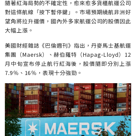
隨著紅海局勢的不確定性，愈來愈多貨櫃航運公司
對這條航線「按下暫停鍵」。市場預期繞航非洲好
望角將拉升運價，國內外多家航運公司的股價因此
大幅上漲。
美國財經雜誌《巴倫週刊》指出，丹麥馬士基航運
集團（Maersk）、赫伯羅特（Hapag-Lloyd）12
月中旬宣布停止航行紅海後，股價隨即分別上漲
7.9％、16％，表現十分強勁。