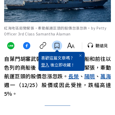
紅海地區局勢緊張，牽動航運巨頭的股價忽漲忽跌。by Petty
Officer 3rd Class Samantha Alaman
聽遠見
喜歡這篇文章嗎 ?
自葉門胡塞武裝宣布打擊以色列商船和前往以
登入
後立即收藏 !
色列的商船後，紅海地區局勢變得緊張，牽動
航運巨頭的股價忽漲忽跌。
長榮
、
陽明
、
萬海
週一（12/25）股價或因此受挫，跌幅高達
5％。