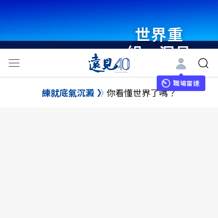
世界重
組・洞見
未來 與
世界領袖
職場雷達
練就底氣沉澱
你看懂世界了嗎？
同行