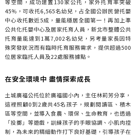
等空間，成功建置130家公托，家外托育率突破
45%，可收托6,565名幼兒，占全國公辦民營托嬰
中心收托數近5成，量能穩居全國第一！再加上準
公共化托嬰中心及居家托育人員，新北市整體公共
托育量能達到1萬7,002名幼兒，另考量家長因特
殊突發狀況而有臨時托育服務需求，提供超過500
位居家臨托人員及22處服務據點。
在安全環境中 盡情探索成長
土城廣福公托位於廣福國小內，主任林莉芳分享，
這裡照顧0到2歲共45名孩子，規劃閱讀區、積木
區等空間，並導入食農、環保、生命教育，也透過
「投擲」等遊戲，訓練孩子的手眼協調、小肌肉控
制，為未來的精細動作打下良好基礎，引導孩子在