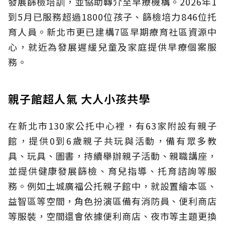
發展篩檢培訓，並協助轉介至早療機構。2026年1
到5月已服務超過1800位孩子、篩檢培力846位托
育人員。新北市更已建構7區早期療育社區資源中
心，就近為發展遲緩兒童及家庭提供早療個案服
務。
親子館超人氣 大人小孩共學
在新北市130家公托中心裡，有63家附設有親子
館，提供0到6歲親子共玩與活動，備有眾多教
具、玩具、圖書，持續舉辦親子活動、親職講座，
並提供健康發展篩檢、育兒指導、托育諮詢等服
務。例如土城廣福公托親子館中，就設置繪本區、
益智區等空間，角色扮演區備有消防員、便利商店
等服裝，空間還會依據便利商店、夜市等主題更換