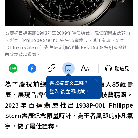
為慶祝百達翡麗1993年至2009年時任總裁、現任榮譽主席菲力
·斯登（Philippe Stern）先生85歲壽辰，其子泰瑞·斯登
（Thierry Stern）先生决定傾心創制Ref. 1938P特别版腕錶，
向父親致以敬意。
聽遠見
喜歡這篇文章嗎 ?
為了慶祝前總裁Philippe Stern邁入85歲壽
登入
後立即收藏 !
辰，展現品牌代代相傳的高級製錶技藝精髓，
2023年百達翡麗推出1938P-001 Philippe
Stern壽辰紀念限量時計，為王者風範的非凡氣
宇，做了最佳詮釋。