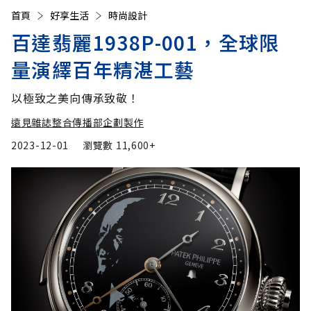
首頁
好享生活
時尚設計
百達翡麗1938P-001，全球限
量演繹百年精湛工藝
以極致之美向傳承致敬！
遠見雜誌整合傳播部企劃製作
2023-12-01
瀏覽數
11,600+