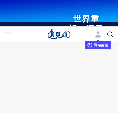
世界重
組・洞見
未來 與
世界領袖
職場雷達
同行