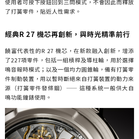
使用者可按下按鈕回到三問模式，不會因此而釋放
了打簧零件，貼近人性需求。
經典R 27 機芯再創新，與時光精準前行
饒富代表性的R 27 機芯，在新款融入創新，增添
了227項零件，包括一組槓桿及導柱輪，用於選擇
鳴音報時模式；以及一個均力圓錐輪，備有打簧零
件制動裝置，用以暫時斷絕來自打簧裝置的動力來
源（打簧零件發條錮）—— 這種系統一般供大自
鳴功能鐘錶使用。