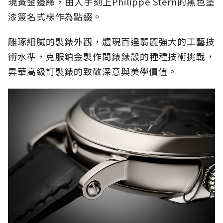
現黃金邊緣，由人手刻上Philippe Stern的黑色塗
漆簽名式樣作為點綴。
雕琢細膩的製錶外觀，體現百達翡麗強大的工藝技
術水準，克服鉑金製作問錶錶殼的種種技術挑戰，
昇華高級訂製錶的致敬深意與美學價值。