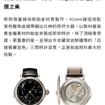
價之美
新款限量錶採用鉑金材質製作，41mm錶徑搭配
黑色鱷魚皮錶帶顯出仕紳的昂然大器。以取材最高
貴金屬素材的鉑金來製成新款時計，除了頂級尊榮
感，更重要的是，呈現出令收藏家迷醉鍾情的「百
達翡麗音色」三問時計音質，正是鉑金用料最大的
挑戰。