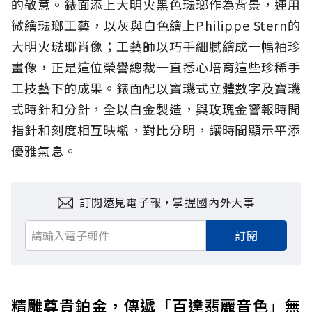
的敬意。錶面添上大明火黑色琺瑯作為背景，運用
微繪琺瑯工藝，以灰與白色繪上Philippe Stern的
大明火琺瑯肖像；工藝師以巧手細膩繪成一幅袖珍
畫像，正是這位榮譽總裁一直悉心培育這些珍稀手
工技藝下的成果。錶面配以寶璣式立體數字及寶璣
式時針和分針，全以白金製造，與玫瑰金響報時間
指針和刻度相互映襯，對比分明，讓時間顯示平添
優雅氣息。
訂閱遠見電子報，掌握國內外大事
訂閱
精雕尊貴鉑金，傳遞「百達翡麗音色」無