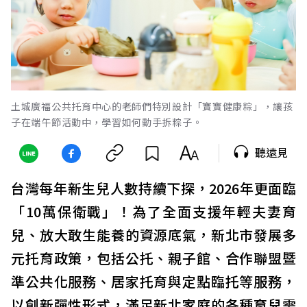
土城廣福公共托育中心的老師們特別設計「寶寶健康粽」，讓孩
子在端午節活動中，學習如何動手拆粽子。
聽遠見
台灣每年新生兒人數持續下探，2026年更面臨
「10萬保衛戰」！為了全面支援年輕夫妻育
兒、放大敢生能養的資源底氣，新北市發展多
元托育政策，包括公托、親子館、合作聯盟暨
準公共化服務、居家托育與定點臨托等服務，
以創新彈性形式，滿足新北家庭的各種育兒需