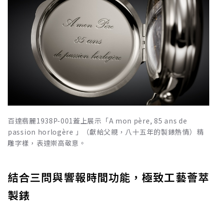
百達翡麗1938P-001蓋上展示「A mon père, 85 ans de
passion horlogère 」（獻給父親，八十五年的製錶熱情）精
雕字樣，表達崇高敬意。
結合三問與響報時間功能，極致工藝薈萃
製錶