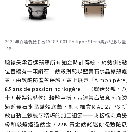
2023年百達翡麗推出1938P-001 Philippe Stern壽辰紀念限量
時計。
腕錶秉承百達翡麗所有鉑金時計傳統，於錶側6點
位置鑲有一顆鑽石，錶殼則配以藍寶石水晶錶殼底
蓋，由鉸鏈防塵蓋保護，蓋上展示「A mon père,
85 ans de passion horlogère 」（獻給父親，八
十五載製錶熱忱）精雕字樣，表達崇高敬意。而透
過藍寶石水晶錶殼底蓋，則可細賞R AL 27 PS 新
款自動上鍊機芯精巧的加工細節——夾板橋削角邊
緣和敲錘經過鍍金，22K 黃金鍍銠迷你擺動陀展