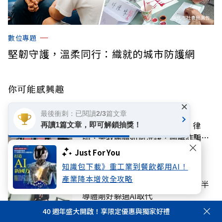
數位專題
堅韌守護，溫柔同行：織就的城市防護網
你可能感興趣
×
話題
最後衝刺：已閱讀2/3篇文章
陳昱瑄聯手掮客詐慈濟10.6億！律
再讀1篇文章，即可解鎖抽獎！
師、宗教團體如何洗錢？圖解詐騙關
係網
Just For You
知識包下載》重工業到餐飲都用AI！
科技
產業降本增效全攻略
台灣年輕人前途較抗跌？林宜敬：半
導體剛好躲過AI取代
40 週年盛大開啟！享限定優惠與獨家好禮