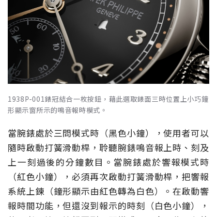
1938P-001錶冠結合一枚按鈕，藉此選取錶面三時位置上小巧鐘
形顯示窗所示的鳴音報時模式。
當腕錶處於三問模式時（黑色小鐘），使用者可以
隨時啟動打簧滑動桿，聆聽腕錶鳴音報上時、刻及
上一刻過後的分鐘數目。當腕錶處於響報模式時
（紅色小鐘），必須再次啟動打簧滑動桿，把響報
系統上鍊（鐘形顯示由紅色轉為白色）。在啟動響
報時間功能，但還沒到報示的時刻（白色小鐘），