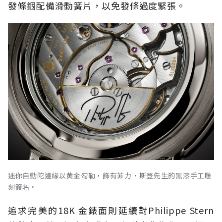
發條錮配備滑動簧片，以免發條過度緊張。
迷你自動陀邊緣以黄金勾勒，飾有菲力·斯登先生的黑漆手工雕
刻簽名。
追求完美的18K 金錶面則延續對Philippe Stern