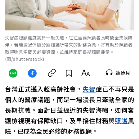
失智症照顧難度高於一般失能，往往需要照顧者長時間全天候陪
伴。若能透過保險分擔照護所帶來的財務負擔，將有助於照顧者
取得喘息空間與必要資源，並維持家庭長期照顧能量。
(圖/shutterstock)
聽遠見
台灣正式邁入超高齡社會，
失智
症已不再只是
個人的醫療議題，而是一場漫長且牽動全家的
長期抗戰。面對日益逼近的失智海嘯，如何客
觀檢視現有保障缺口，及早接住財務與
照護
風
險，已成為全民必修的財務課題。