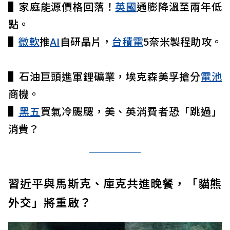
▌家庭能源價格回落！
英國
通膨降溫至兩年低
點。
▌
微軟
推
AI
自研晶片，
台積電
5奈米製程助攻。
▌石油巨頭進軍鋰礦業，埃克森美孚搶分
電池
商機。
▌
黑五
買氣冷颼颼，美、英消費者恐「跳過」
消費？
習近平與馬斯克、庫克共進晚餐，「貓熊
外交」將重啟？