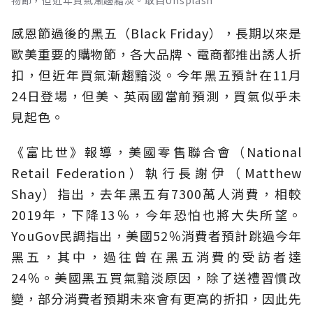
物節，但近年買氣漸趨黯淡。取自Unsplash
感恩節過後的黑五（Black Friday），長期以來是
歐美重要的購物節，各大品牌、電商都推出誘人折
扣，但近年買氣漸趨黯淡。今年黑五預計在11月
24日登場，但美、英兩國當前預測，買氣似乎未
見起色。
《富比世》報導，美國零售聯合會（National
Retail Federation）執行長謝伊（Matthew
Shay）指出，去年黑五有7300萬人消費，相較
2019年，下降13％，今年恐怕也將大失所望。
YouGov民調指出，美國52％消費者預計跳過今年
黑五，其中，過往曾在黑五消費的受訪者達
24％。美國黑五買氣黯淡原因，除了送禮習慣改
變，部分消費者預期未來會有更高的折扣，因此先