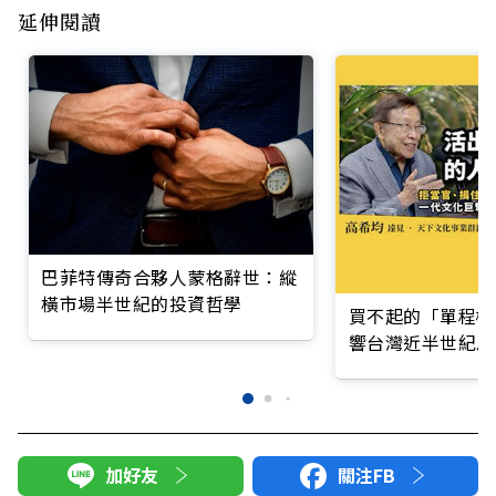
延伸閱讀
巴菲特傳奇合夥人蒙格辭世：縱
橫市場半世紀的投資哲學
買不起的「單程機
響台灣近半世紀思
加好友
關注FB