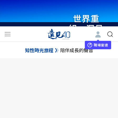
世界重
組・洞見
未來 與
世界領袖
職場雷達
知性時光旅程
陪伴成長的聲音
同行