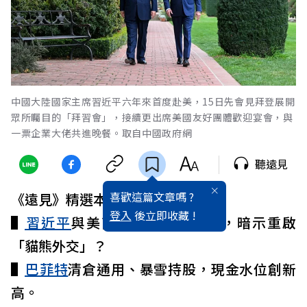
中國大陸國家主席習近平六年來首度赴美，15日先會見拜登展開
眾所矚目的「拜習會」，接續更出席美國友好團體歡迎宴會，與
一票企業大佬共進晚餐。取自中國政府網
聽遠見
喜歡這篇文章嗎 ?
《遠見》精選本週六則國際大事：
登入
後立即收藏 !
▌
習近平
與美商界大佬共進晚餐，暗示重啟
「貓熊外交」？
▌
巴菲特
清倉通用、暴雪持股，現金水位創新
高。