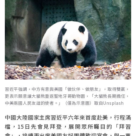
習近平強調，中方有意與美國「做伙伴、做朋友」，取得雙贏，
更表示願意讓大貓熊重返聖地牙哥動物園，「大貓熊長期擔任，
中美兩國人民友誼的使者。」（僅為示意圖）取自Unsplash
中國大陸國家主席習近平六年來首度赴美，行程滿
檔，15日先會見拜登，展開眾所矚目的「拜習
會」，接續更出席美國友好團體歡迎宴會，與一票