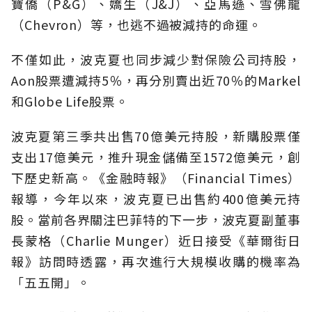
寶僑（P&G）、嬌生（J&J）、亞馬遜、雪佛龍
（Chevron）等，也逃不過被減持的命運。
不僅如此，波克夏也同步減少對保險公司持股，
Aon股票遭減持5％，再分別賣出近70％的Markel
和Globe Life股票。
波克夏第三季共出售70億美元持股，新購股票僅
支出17億美元，推升現金儲備至1572億美元，創
下歷史新高。《金融時報》（Financial Times）
報導，今年以來，波克夏已出售約400億美元持
股。當前各界關注巴菲特的下一步，波克夏副董事
長蒙格（Charlie Munger）近日接受《華爾街日
報》訪問時透露，再次進行大規模收購的機率為
「五五開」。