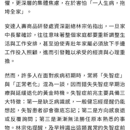
懼，更深層的集體焦慮，在於害怕「一人生病，拖
垮全家」。
安達人壽商品研發處資深副總林宗佑指出，一旦家
中長輩確診，往往意味著整個家庭都要重新調整生
活與工作安排，甚至迫使青壯年家屬必須放下手邊
工作投入照顧，進而引發難以承受的經濟與心理重
擔。
然而，許多人在面對疾病初期時，常將「失智症」
與「正常老化」混為一談，因而錯失失智症早期治
療與延緩退化的黃金時機。失智症前兆主要具備三
大特徵：第一是缺乏病識感，一般健忘經提醒仍能
想起，失智患者卻會徹底忘記；第二是方向感衰退
或反覆詢問；第三是漸漸無法勝任原本熟悉的事
物。林宗佑提醒，及早辨識出這類異常的失智症前