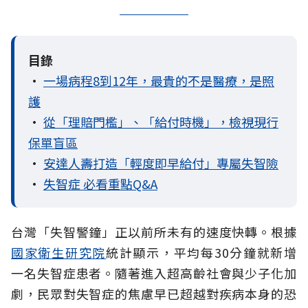
目錄
•
一場病程8到12年，最貴的不是醫療，是照
護
•
從「理賠門檻」、「給付時機」，檢視現行
保單盲區
•
安達人壽打造「輕度即早給付」專屬失智險
•
失智症 必看重點Q&A
台灣「失智警鐘」正以前所未有的速度快轉。根據
國家衛生研究院
統計顯示，平均每30分鐘就新增
一名失智症患者。隨著進入超高齡社會與少子化加
劇，民眾對失智症的焦慮早已超越對疾病本身的恐