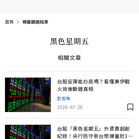
首頁
目前頁面：
標籤篩選結果
黑色星期五
相關文章
台股反彈能抄底嗎？看懂美伊戰
火背後斷鏈真相
彭杏珠
2026-07-20
台股「黑色星期五」外資賣超創
紀錄！央行防守新台幣爆量貶3.9