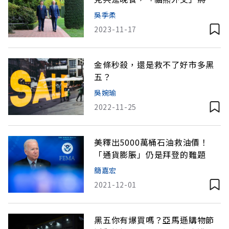
啟？
吳季柔
2023-11-17
金條秒殺，還是救不了好市多黑
五？
吳婉瑜
2022-11-25
美釋出5000萬桶石油救油價！
「通貨膨脹」仍是拜登的難題
簡嘉宏
2021-12-01
黑五你有爆買嗎？亞馬遜購物節