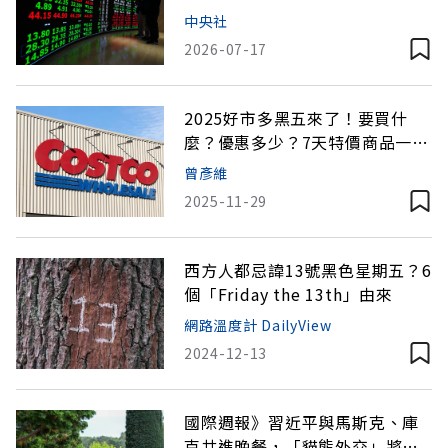
分
中央社
2026-07-17
2025好市多黑五來了！要買什
麼？優惠多少？7天特價商品一次
看（不斷更新）
曾彥維
2025-11-29
西方人都忌諱13號黑色星期五？6
個「Friday the 13th」由來
網路溫度計 DailyView
2024-12-13
國際週報》習近平與馬斯克、庫
克共進晚餐，「貓熊外交」將重